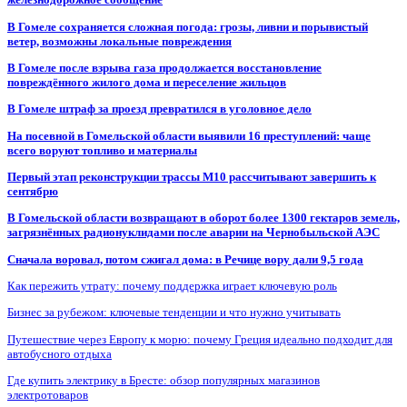
В Гомеле сохраняется сложная погода: грозы, ливни и порывистый
ветер, возможны локальные повреждения
В Гомеле после взрыва газа продолжается восстановление
повреждённого жилого дома и переселение жильцов
В Гомеле штраф за проезд превратился в уголовное дело
На посевной в Гомельской области выявили 16 преступлений: чаще
всего воруют топливо и материалы
Первый этап реконструкции трассы М10 рассчитывают завершить к
сентябрю
В Гомельской области возвращают в оборот более 1300 гектаров земель,
загрязнённых радионуклидами после аварии на Чернобыльской АЭС
Сначала воровал, потом сжигал дома: в Речице вору дали 9,5 года
Как пережить утрату: почему поддержка играет ключевую роль
Бизнес за рубежом: ключевые тенденции и что нужно учитывать
Путешествие через Европу к морю: почему Греция идеально подходит для
автобусного отдыха
Где купить электрику в Бресте: обзор популярных магазинов
электротоваров