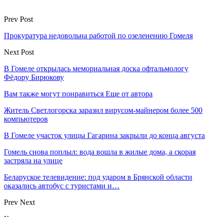
Prev Post
Прокуратура недовольна работой по озеленению Гомеля
Next Post
В Гомеле открылась мемориальная доска офтальмологу
Фёдору Бирюкову
Вам также могут понравиться
Еще от автора
Житель Светлогорска заразил вирусом-майнером более 500
компьютеров
В Гомеле участок улицы Гагарина закрыли до конца августа
Гомель снова поплыл: вода вошла в жилые дома, а скорая
застряла на улице
Беларуское телевидение: под ударом в Брянской области
оказались автобус с туристами и…
Prev
Next