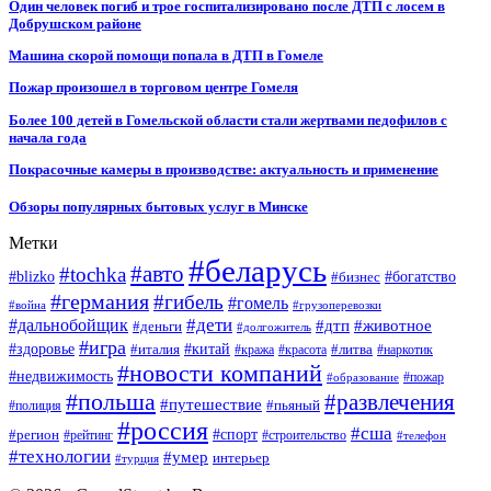
Один человек погиб и трое госпитализировано после ДТП с лосем в
Добрушском районе
Машина скорой помощи попала в ДТП в Гомеле
Пожар произошел в торговом центре Гомеля
Более 100 детей в Гомельской области стали жертвами педофилов с
начала года
Покрасочные камеры в производстве: актуальность и применение
Обзоры популярных бытовых услуг в Минске
Метки
#беларусь
#авто
#tochka
#blizko
#бизнес
#богатство
#германия
#гибель
#гомель
#война
#грузоперевозки
#дальнобойщик
#дети
#дтп
#животное
#деньги
#долгожитель
#игра
#китай
#здоровье
#литва
#италия
#кража
#красота
#наркотик
#новости компаний
#недвижимость
#пожар
#образование
#польша
#развлечения
#путешествие
#пьяный
#полиция
#россия
#сша
#спорт
#регион
#рейтинг
#строительство
#телефон
#технологии
#умер
интерьер
#турция