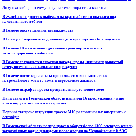
Ловушка выбора: почему покупка телевизора стала квестом
В Жлобине подросток выбежал на красный свет и оказался под
колесами автомобиля
В Гомеле растут цены на недвижимость
В Речице обнаружили подпольный дом престарелых без лицензии
В Гомеле 10 мая изменят движение транспорта и усилят
железнодорожное сообщение
В Гомеле сохраняется сложная погода: грозы, ливни и порывистый
ветер, возможны локальные повреждения
В Гомеле после взрыва газа продолжается восстановление
повреждённого жилого дома и переселение жильцов
В Гомеле штраф за проезд превратился в уголовное дело
На посевной в Гомельской области выявили 16 преступлений: чаще
всего воруют топливо и материалы
Первый этап реконструкции трассы М10 рассчитывают завершить к
сентябрю
В Гомельской области возвращают в оборот более 1300 гектаров земель,
загрязнённых радионуклидами после аварии на Чернобыльской АЭС