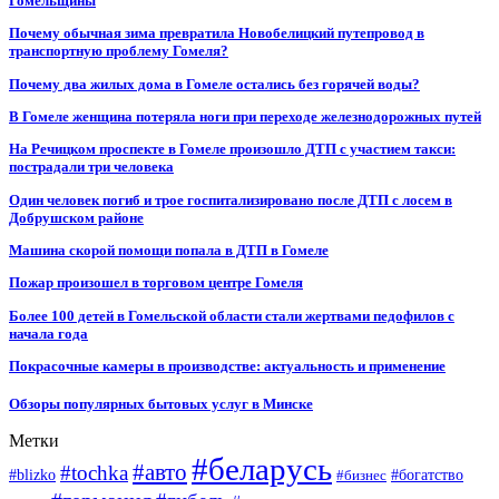
Гомельщины
Почему обычная зима превратила Новобелицкий путепровод в
транспортную проблему Гомеля?
Почему два жилых дома в Гомеле остались без горячей воды?
В Гомеле женщина потеряла ноги при переходе железнодорожных путей
На Речицком проспекте в Гомеле произошло ДТП с участием такси:
пострадали три человека
Один человек погиб и трое госпитализировано после ДТП с лосем в
Добрушском районе
Машина скорой помощи попала в ДТП в Гомеле
Пожар произошел в торговом центре Гомеля
Более 100 детей в Гомельской области стали жертвами педофилов с
начала года
Покрасочные камеры в производстве: актуальность и применение
Обзоры популярных бытовых услуг в Минске
Метки
#беларусь
#авто
#tochka
#blizko
#бизнес
#богатство