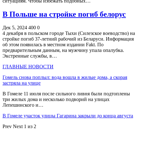
ситуациям. Чтобы избежать подобных…
В Польше на стройке погиб белорус
Дек 5, 2024
400
0
4 декабря в польском городе Тыхи (Силезское воеводство) на
стройке погиб 37-летний рабочий из Беларуси. Информация
об этом появилась в местном издании Fakt. По
предварительным данным, на мужчину упала опалубка.
Экстренные службы, в…
ГЛАВНЫЕ НОВОСТИ
Гомель снова поплыл: вода вошла в жилые дома, а скорая
застряла на улице
В Гомеле 11 июля после сильного ливня были подтоплены
три жилых дома и несколько подворий на улицах
Лепешинского и…
В Гомеле участок улицы Гагарина закрыли до конца августа
Prev
Next
1 из 2