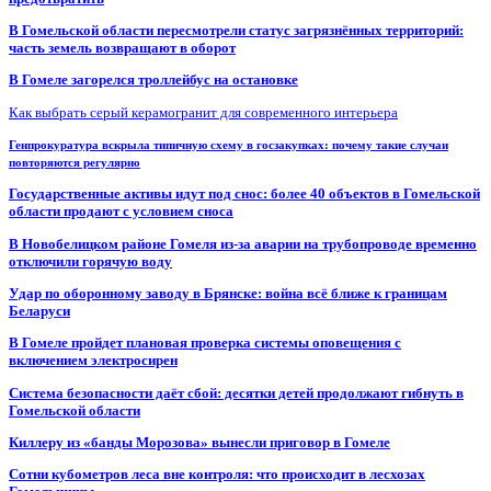
В Гомельской области пересмотрели статус загрязнённых территорий:
часть земель возвращают в оборот
В Гомеле загорелся троллейбус на остановке
Как выбрать серый керамогранит для современного интерьера
Генпрокуратура вскрыла типичную схему в госзакупках: почему такие случаи
повторяются регулярно
Государственные активы идут под снос: более 40 объектов в Гомельской
области продают с условием сноса
В Новобелицком районе Гомеля из-за аварии на трубопроводе временно
отключили горячую воду
Удар по оборонному заводу в Брянске: война всё ближе к границам
Беларуси
В Гомеле пройдет плановая проверка системы оповещения с
включением электросирен
Система безопасности даёт сбой: десятки детей продолжают гибнуть в
Гомельской области
Киллеру из «банды Морозова» вынесли приговор в Гомеле
Сотни кубометров леса вне контроля: что происходит в лесхозах