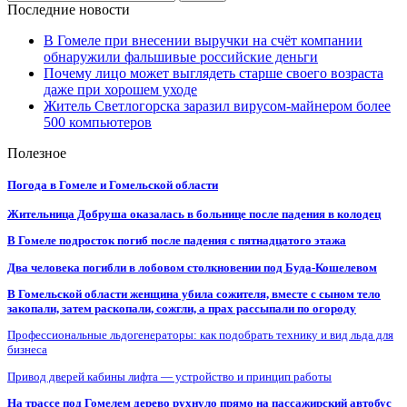
Последние новости
В Гомеле при внесении выручки на счёт компании
обнаружили фальшивые российские деньги
Почему лицо может выглядеть старше своего возраста
даже при хорошем уходе
Житель Светлогорска заразил вирусом-майнером более
500 компьютеров
Полезное
Погода в Гомеле и Гомельской области
Жительница Добруша оказалась в больнице после падения в колодец
В Гомеле подросток погиб после падения с пятнадцатого этажа
Два человека погибли в лобовом столкновении под Буда-Кошелевом
В Гомельской области женщина убила сожителя, вместе с сыном тело
закопали, затем раскопали, сожгли, а прах рассыпали по огороду
Профессиональные льдогенераторы: как подобрать технику и вид льда для
бизнеса
Привод дверей кабины лифта — устройство и принцип работы
На трассе под Гомелем дерево рухнуло прямо на пассажирский автобус