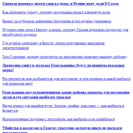
Сначала воровал, потом сжигал дома: в Речице вору дали 9,5 года
Как пережить утрату: почему поддержка играет ключевую роль
Бизнес за рубежом: ключевые тенденции и что нужно учитывать
Путешествие через Европу к морю: почему Греция идеально подходит для
автобусного отдыха
Где купить электрику в Бресте: обзор популярных магазинов
электротоваров
Топ-5 причин, почему репетитор по математике поможет вашему ребенку
Древесина гниет в лесхозах Гомельщины: будут ли приняты реальные
меры?
Растворитель или разбавитель для автоэмали: в чем разница и какой выбрать
для покраски авто
Гомельщина под ограничениями: какие районы закрыты для посещения
лесов и где ситуация наиболее тяжелая
Виды зеркал для шкафов-купе: бронза, графит, классика — как выбрать в
Беларуси
Корпоративные подарки с логотипом: как выбрать и не ошибиться
Убийство в колледже в Гомеле: трагедия, которую никто не пытался
предотвратить