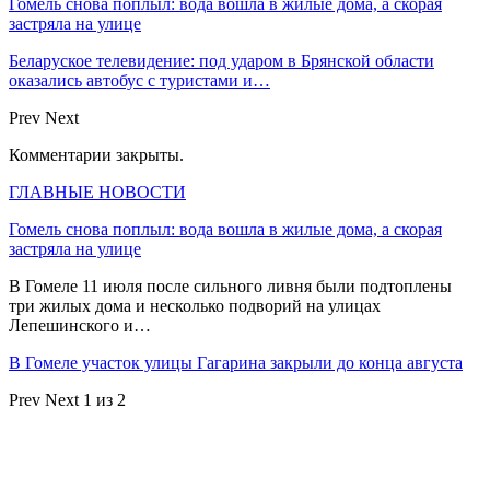
Гомель снова поплыл: вода вошла в жилые дома, а скорая
застряла на улице
Беларуское телевидение: под ударом в Брянской области
оказались автобус с туристами и…
Prev
Next
Комментарии закрыты.
ГЛАВНЫЕ НОВОСТИ
Гомель снова поплыл: вода вошла в жилые дома, а скорая
застряла на улице
В Гомеле 11 июля после сильного ливня были подтоплены
три жилых дома и несколько подворий на улицах
Лепешинского и…
В Гомеле участок улицы Гагарина закрыли до конца августа
Prev
Next
1 из 2