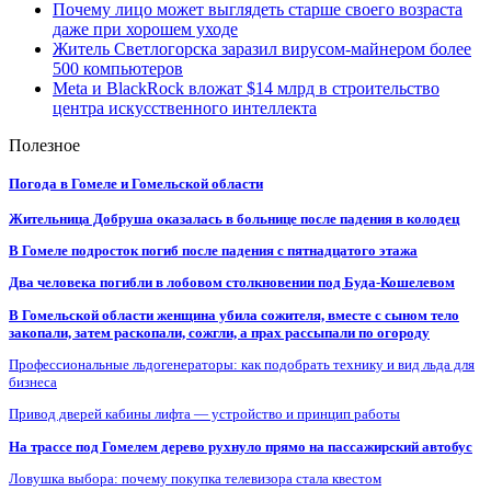
Почему лицо может выглядеть старше своего возраста
даже при хорошем уходе
Житель Светлогорска заразил вирусом-майнером более
500 компьютеров
Meta и BlackRock вложат $14 млрд в строительство
центра искусственного интеллекта
Полезное
Погода в Гомеле и Гомельской области
Жительница Добруша оказалась в больнице после падения в колодец
В Гомеле подросток погиб после падения с пятнадцатого этажа
Два человека погибли в лобовом столкновении под Буда-Кошелевом
В Гомельской области женщина убила сожителя, вместе с сыном тело
закопали, затем раскопали, сожгли, а прах рассыпали по огороду
Профессиональные льдогенераторы: как подобрать технику и вид льда для
бизнеса
Привод дверей кабины лифта — устройство и принцип работы
На трассе под Гомелем дерево рухнуло прямо на пассажирский автобус
Ловушка выбора: почему покупка телевизора стала квестом