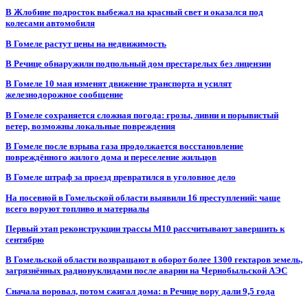
В Жлобине подросток выбежал на красный свет и оказался под
колесами автомобиля
В Гомеле растут цены на недвижимость
В Речице обнаружили подпольный дом престарелых без лицензии
В Гомеле 10 мая изменят движение транспорта и усилят
железнодорожное сообщение
В Гомеле сохраняется сложная погода: грозы, ливни и порывистый
ветер, возможны локальные повреждения
В Гомеле после взрыва газа продолжается восстановление
повреждённого жилого дома и переселение жильцов
В Гомеле штраф за проезд превратился в уголовное дело
На посевной в Гомельской области выявили 16 преступлений: чаще
всего воруют топливо и материалы
Первый этап реконструкции трассы М10 рассчитывают завершить к
сентябрю
В Гомельской области возвращают в оборот более 1300 гектаров земель,
загрязнённых радионуклидами после аварии на Чернобыльской АЭС
Сначала воровал, потом сжигал дома: в Речице вору дали 9,5 года