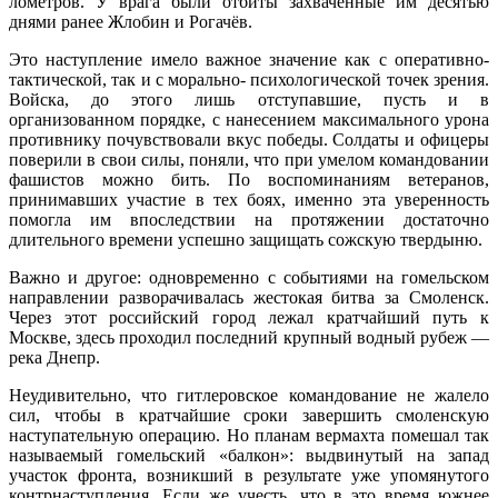
лометров. У врага были отбиты захва­ченные им десятью
днями ранее Жло­бин и Рогачёв.
Это наступление имело важное значение как с оперативно-
тактической, так и с морально- психологической точек зрения.
Вой­ска, до этого лишь отступавшие, пусть и в
организованном порядке, с нанесе­нием максимального урона
противни­ку почувствовали вкус победы. Сол­даты и офицеры
поверили в свои си­лы, поняли, что при умелом командо­вании
фашистов можно бить. По вос­поминаниям ветеранов,
принимавших участие в тех боях, именно эта уве­ренность
помогла им впоследствии на протяжении достаточно
длительного времени успешно защищать сожскую твердыню.
Важно и другое: одновременно с событиями на гомельском
направле­нии разворачивалась жестокая битва за Смоленск.
Через этот российский го­род лежал кратчайший путь к
Москве, здесь проходил последний крупный во­дный рубеж —
река Днепр.
Неудивительно, что гитлеровское командование не жалело
сил, чтобы в кратчайшие сроки завершить смолен­скую
наступательную операцию. Но планам вермахта помешал так
назы­ваемый гомельский «балкон»: выдви­нутый на запад
участок фронта, воз­никший в результате уже упомянутого
контрнаступления. Если же учесть, что в это время южнее