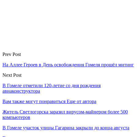
Prev Post
На Аллее Героев в День освобождения Гомеля прошёл митинг
Next Post
В Гомеле отметили 120-летие со дня рождения
авиаконструктора
Вам также могут понравиться
Еще от автора
Житель Светлогорска заразил вирусом-майнером более 500
компьютеров
В Гомеле участок улицы Гагарина закрыли до конца августа