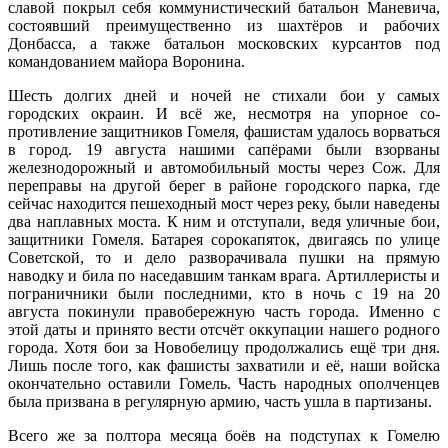
славой покрыл себя коммунистический батальон Ма­невича,
состоявший преимуществен­но из шахтёров и рабочих
Донбасса, а также батальон московских курсантов под
командованием майора Воронина.
Шесть долгих дней и ночей не сти­хали бои у самых
городских окраин. И всё же, несмотря на упорное со­
противление защитников Гомеля, фа­шистам удалось ворваться
в город. 19 августа нашими сапёрами были взорваны
железнодорожный и авто­мобильный мосты через Сож. Для
переправы на другой берег в райо­не городского парка, где
сейчас на­ходится пешеходный мост через ре­ку, были наведены
два наплавных мо­ста. К ним и отступали, ведя уличные бои,
защитники Гомеля. Батарея со­рокапяток, двигаясь по улице
Совет­ской, то и дело разворачивала пуш­ки на прямую
наводку и била по на­седавшим танкам врага. Артиллери­сты и
пограничники были последни­ми, кто в ночь с 19 на 20
августа по­кинули правобережную часть города. Именно с
этой даты и принято вести отсчёт оккупации нашего родного
го­рода. Хотя бои за Новобелицу продол­жались ещё три дня.
Лишь после то­го, как фашисты захватили и её, наши войска
окончательно оставили Гомель. Часть народных ополченцев
была при­звана в регулярную армию, часть ушла в партизаны.
Всего же за полтора месяца боёв на подступах к Гоме­лю