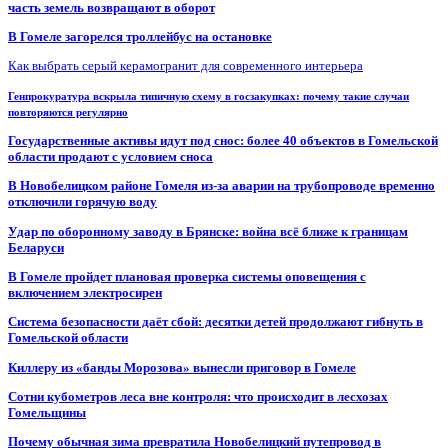
часть земель возвращают в оборот
В Гомеле загорелся троллейбус на остановке
Как выбрать серый керамогранит для современного интерьера
Генпрокуратура вскрыла типичную схему в госзакупках: почему такие случаи
повторяются регулярно
Государственные активы идут под снос: более 40 объектов в Гомельской
области продают с условием сноса
В Новобелицком районе Гомеля из-за аварии на трубопроводе временно
отключили горячую воду
Удар по оборонному заводу в Брянске: война всё ближе к границам
Беларуси
В Гомеле пройдет плановая проверка системы оповещения с
включением электросирен
Система безопасности даёт сбой: десятки детей продолжают гибнуть в
Гомельской области
Киллеру из «банды Морозова» вынесли приговор в Гомеле
Сотни кубометров леса вне контроля: что происходит в лесхозах
Гомельщины
Почему обычная зима превратила Новобелицкий путепровод в