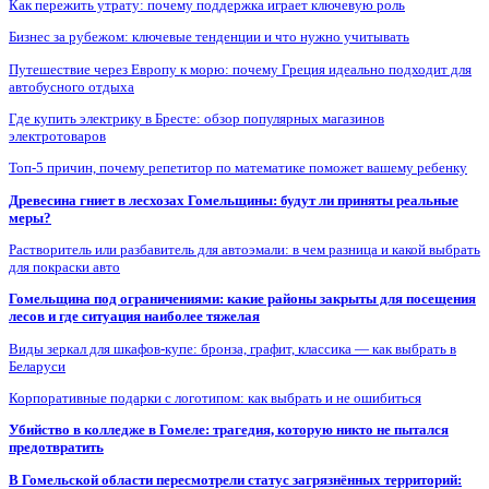
Как пережить утрату: почему поддержка играет ключевую роль
Бизнес за рубежом: ключевые тенденции и что нужно учитывать
Путешествие через Европу к морю: почему Греция идеально подходит для
автобусного отдыха
Где купить электрику в Бресте: обзор популярных магазинов
электротоваров
Топ-5 причин, почему репетитор по математике поможет вашему ребенку
Древесина гниет в лесхозах Гомельщины: будут ли приняты реальные
меры?
Растворитель или разбавитель для автоэмали: в чем разница и какой выбрать
для покраски авто
Гомельщина под ограничениями: какие районы закрыты для посещения
лесов и где ситуация наиболее тяжелая
Виды зеркал для шкафов-купе: бронза, графит, классика — как выбрать в
Беларуси
Корпоративные подарки с логотипом: как выбрать и не ошибиться
Убийство в колледже в Гомеле: трагедия, которую никто не пытался
предотвратить
В Гомельской области пересмотрели статус загрязнённых территорий: