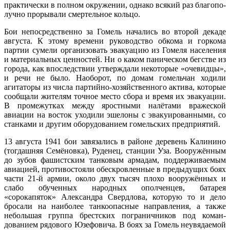
практически в полном окружении, однако всякий раз благопо­
лучно прорывали смертельное кольцо.
Бои непосредственно за Гомель начались во второй декаде
августа. К этому времени ру­ководство обкома и горкома
партии сумели организовать эвакуацию из Гомеля населения
и материальных ценностей. Ни о каком паническом бегстве из
города, как впоследствии утверждали некоторые «очевидцы»,
и речи не было. Наоборот, по домам гомельчан ходили
агитаторы из числа партийно-хозяйственного актива, ко­торые
сообщали жителям точное ме­сто сбора и время их эвакуации.
В про­межутках между яростными налёта­ми вражеской
авиации на восток ухо­дили эшелоны с эвакуированными, со
станками и другим оборудованием гомельских предприятий.
13 августа 1941 бои завязались в районе деревень Калинино
(тогдашняя Семёновка), Руденец, станции Уза. Во­оружённым
до зубов фашистским тан­ковым армадам, поддерживаемым
ави­ацией, противостояли обескровленные в предыдущих боях
части 21-й армии, около двух тысяч плохо вооружённых и
слабо обученных народных опол­ченцев, батарея
«сорокапяток» Алек­сандра Свердлова, которую то и дело
бросали на наиболее танкоопасные на­правления, а также
небольшая группа брестских пограничников под коман­
дованием рядового Юзефовича. В боях за Гомель неувядаемой