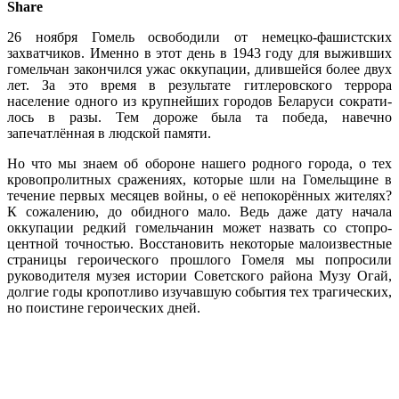
Share
26 ноября Гомель освободили от немецко-фашистских
захватчиков. Именно в этот день в 1943 году для выживших
гомельчан закончился ужас оккупации, длившейся более двух
лет. За это время в результате гитлеровско­го террора
население одного из круп­нейших городов Беларуси сократи­
лось в разы. Тем дороже была та по­беда, навечно
запечатлённая в люд­ской памяти.
Но что мы знаем об обороне наше­го родного города, о тех
кровопролит­ных сражениях, которые шли на Го­мельщине в
течение первых месяцев войны, о её непокорённых жителях?
К сожалению, до обидного мало. Ведь даже дату начала
оккупации редкий гомельчанин может назвать со стопро­
центной точностью. Восстановить не­которые малоизвестные
страницы ге­роического прошлого Гомеля мы по­просили
руководителя музея истории Советского района Музу Огай,
долгие годы кропотливо изучавшую события тех трагических,
но поистине герои­ческих дней.