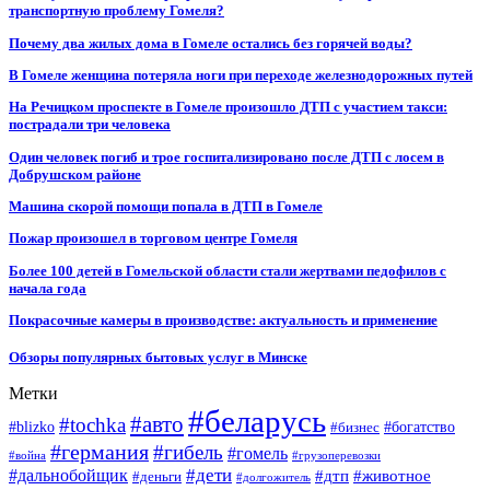
транспортную проблему Гомеля?
Почему два жилых дома в Гомеле остались без горячей воды?
В Гомеле женщина потеряла ноги при переходе железнодорожных путей
На Речицком проспекте в Гомеле произошло ДТП с участием такси:
пострадали три человека
Один человек погиб и трое госпитализировано после ДТП с лосем в
Добрушском районе
Машина скорой помощи попала в ДТП в Гомеле
Пожар произошел в торговом центре Гомеля
Более 100 детей в Гомельской области стали жертвами педофилов с
начала года
Покрасочные камеры в производстве: актуальность и применение
Обзоры популярных бытовых услуг в Минске
Метки
#беларусь
#авто
#tochka
#blizko
#бизнес
#богатство
#германия
#гибель
#гомель
#война
#грузоперевозки
#дальнобойщик
#дети
#дтп
#животное
#деньги
#долгожитель