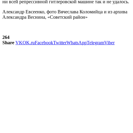
ни всей репрессивной гитлеров­ской машине так и не удалось.
Александр Евсеенко, фото Вячеслава Коломийца и из архива
Александра Веснина, «Советский район»
264
Share
VK
OK.ru
Facebook
Twitter
WhatsApp
Telegram
Viber