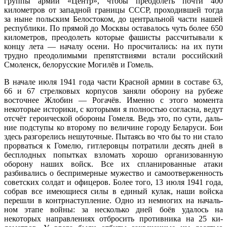
группы ар­мий «Центр», чтобы преодолеть поч­ти 400
километров от западной грани­цы СССР, проходившей тогда
за ныне польским Белостоком, до централь­ной части нашей
республики. По пря­мой до Москвы оставалось чуть более 650
километров, преодолеть которые фашисты рассчитывали к
концу ле­та — началу осени. Но просчитались: на их пути
трудно преодолимыми пре­пятствиями встали российский
Смо­ленск, белорусские Могилёв и Гомель.
В начале июля 1941 года части Красной армии в составе 63,
66 и 67 стрелковых корпусов заняли оборону на рубеже
восточнее Жлобин — Рога­чёв. Именно с этого момента
некоторые историки, с которыми я полностью со­гласна, ведут
отсчёт героической обо­роны Гомеля. Ведь это, по сути, даль­
ние подступы ко второму по величине городу Беларуси. Бои
здесь разгорелись нешуточные. Пытаясь во что бы то ни стало
прорваться к Гомелю, гитлеров­цы потратили десять дней в
бесплод­ных попытках взломать хорошо орга­низованную
оборону наших войск. Все их спланированные атаки
разбивались о беспримерные мужество и самоотвер­женность
советских солдат и офицеров. Более того, 13 июля 1941 года,
собрав все имеющиеся силы в единый кулак, наши войска
перешли в контрнасту­пление. Одно из немногих на началь­
ном этапе войны: за несколько дней боёв удалось на
некоторых направле­ниях отбросить противника на 25 ки­