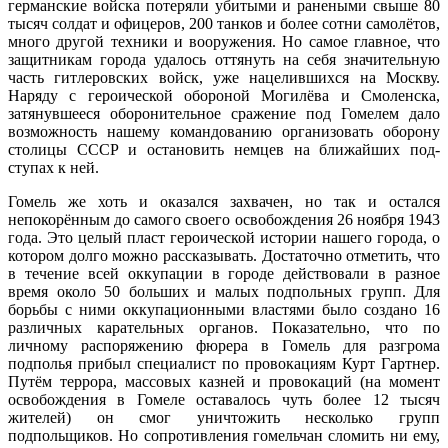
германские войска поте­ряли убитыми и ранеными свыше 80
тысяч солдат и офицеров, 200 танков и более сотни самолётов,
много дру­гой техники и вооружения. Но самое главное, что
защитникам города уда­лось оттянуть на себя значительную
часть гитлеровских войск, уже наце­лившихся на Москву.
Наряду с геро­ической обороной Могилёва и Смо­ленска,
затянувшееся оборонитель­ное сражение под Гомелем дало
воз­можность нашему командованию ор­ганизовать оборону
столицы СССР и остановить немцев на ближайших под­
ступах к ней.
Гомель же хоть и оказался захвачен, но так и остался
непокорённым до са­мого своего освобождения 26 ноября 1943
года. Это целый пласт героиче­ской истории нашего города, о
котором долго можно рассказывать. Достаточ­но отметить, что
в течение всей окку­пации в городе действовали в разное
время около 50 больших и малых под­польных групп. Для
борьбы с ними ок­купационными властями было созда­но 16
различных карательных органов. Показательно, что по
личному распо­ряжению фюрера в Гомель для раз­грома
подполья прибыл специалист по провокациям Курт Гартнер.
Пу­тём террора, массовых казней и про­вокаций (на момент
освобождения в Гомеле оставалось чуть более 12 ты­сяч
жителей) он смог уничтожить не­сколько групп
подпольщиков. Но со­противления гомельчан сломить ни ему,