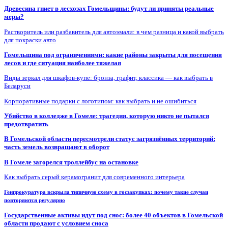
Древесина гниет в лесхозах Гомельщины: будут ли приняты реальные
меры?
Растворитель или разбавитель для автоэмали: в чем разница и какой выбрать
для покраски авто
Гомельщина под ограничениями: какие районы закрыты для посещения
лесов и где ситуация наиболее тяжелая
Виды зеркал для шкафов-купе: бронза, графит, классика — как выбрать в
Беларуси
Корпоративные подарки с логотипом: как выбрать и не ошибиться
Убийство в колледже в Гомеле: трагедия, которую никто не пытался
предотвратить
В Гомельской области пересмотрели статус загрязнённых территорий:
часть земель возвращают в оборот
В Гомеле загорелся троллейбус на остановке
Как выбрать серый керамогранит для современного интерьера
Генпрокуратура вскрыла типичную схему в госзакупках: почему такие случаи
повторяются регулярно
Государственные активы идут под снос: более 40 объектов в Гомельской
области продают с условием сноса