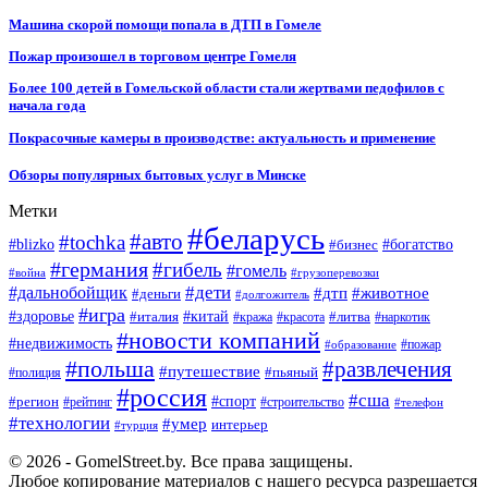
Машина скорой помощи попала в ДТП в Гомеле
Пожар произошел в торговом центре Гомеля
Более 100 детей в Гомельской области стали жертвами педофилов с
начала года
Покрасочные камеры в производстве: актуальность и применение
Обзоры популярных бытовых услуг в Минске
Метки
#беларусь
#авто
#tochka
#blizko
#бизнес
#богатство
#германия
#гибель
#гомель
#война
#грузоперевозки
#дальнобойщик
#дети
#дтп
#животное
#деньги
#долгожитель
#игра
#китай
#здоровье
#литва
#италия
#кража
#красота
#наркотик
#новости компаний
#недвижимость
#пожар
#образование
#польша
#развлечения
#путешествие
#пьяный
#полиция
#россия
#сша
#спорт
#регион
#рейтинг
#строительство
#телефон
#технологии
#умер
интерьер
#турция
© 2026 - GomelStreet.by. Все права защищены.
Любое копирование материалов с нашего ресурса разрешается