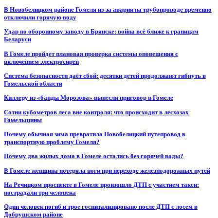
В Новобелицком районе Гомеля из-за аварии на трубопроводе временно
отключили горячую воду
Удар по оборонному заводу в Брянске: война всё ближе к границам
Беларуси
В Гомеле пройдет плановая проверка системы оповещения с
включением электросирен
Система безопасности даёт сбой: десятки детей продолжают гибнуть в
Гомельской области
Киллеру из «банды Морозова» вынесли приговор в Гомеле
Сотни кубометров леса вне контроля: что происходит в лесхозах
Гомельщины
Почему обычная зима превратила Новобелицкий путепровод в
транспортную проблему Гомеля?
Почему два жилых дома в Гомеле остались без горячей воды?
В Гомеле женщина потеряла ноги при переходе железнодорожных путей
На Речицком проспекте в Гомеле произошло ДТП с участием такси:
пострадали три человека
Один человек погиб и трое госпитализировано после ДТП с лосем в
Добрушском районе