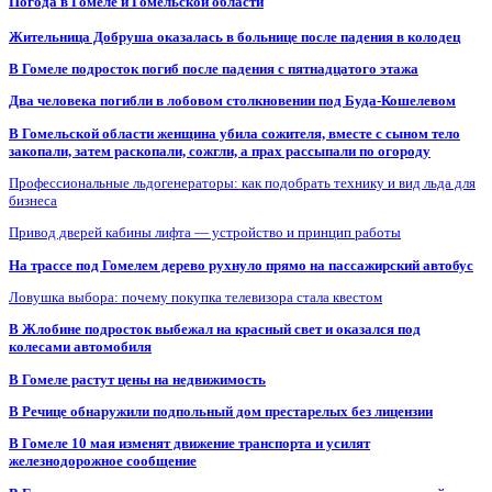
Погода в Гомеле и Гомельской области
Жительница Добруша оказалась в больнице после падения в колодец
В Гомеле подросток погиб после падения с пятнадцатого этажа
Два человека погибли в лобовом столкновении под Буда-Кошелевом
В Гомельской области женщина убила сожителя, вместе с сыном тело
закопали, затем раскопали, сожгли, а прах рассыпали по огороду
Профессиональные льдогенераторы: как подобрать технику и вид льда для
бизнеса
Привод дверей кабины лифта — устройство и принцип работы
На трассе под Гомелем дерево рухнуло прямо на пассажирский автобус
Ловушка выбора: почему покупка телевизора стала квестом
В Жлобине подросток выбежал на красный свет и оказался под
колесами автомобиля
В Гомеле растут цены на недвижимость
В Речице обнаружили подпольный дом престарелых без лицензии
В Гомеле 10 мая изменят движение транспорта и усилят
железнодорожное сообщение