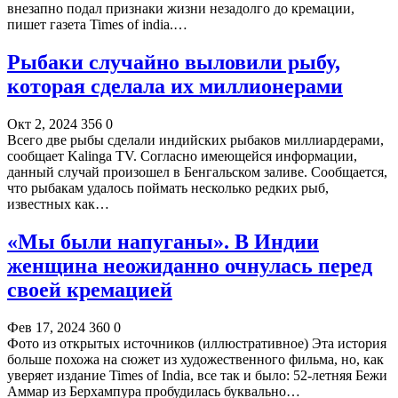
внезапно подал признаки жизни незадолго до кремации,
пишет газета Times of india.…
Рыбаки случайно выловили рыбу,
которая сделала их миллионерами
Окт 2, 2024
356
0
Всего две рыбы сделали индийских рыбаков миллиардерами,
сообщает Kalinga TV. Согласно имеющейся информации,
данный случай произошел в Бенгальском заливе. Сообщается,
что рыбакам удалось поймать несколько редких рыб,
известных как…
«Мы были напуганы». В Индии
женщина неожиданно очнулась перед
своей кремацией
Фев 17, 2024
360
0
Фото из открытых источников (иллюстративное) Эта история
больше похожа на сюжет из художественного фильма, но, как
уверяет издание Times of India, все так и было: 52-летняя Бежи
Аммар из Берхампура пробудилась буквально…