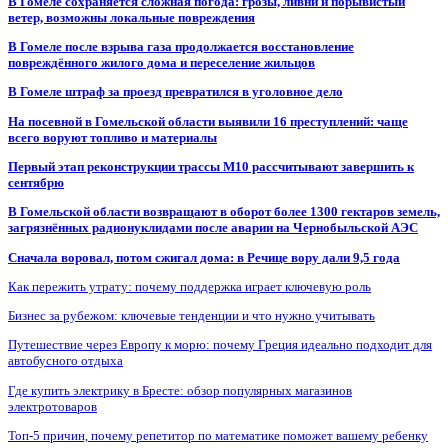
В Гомеле сохраняется сложная погода: грозы, ливни и порывистый
ветер, возможны локальные повреждения
В Гомеле после взрыва газа продолжается восстановление
повреждённого жилого дома и переселение жильцов
В Гомеле штраф за проезд превратился в уголовное дело
На посевной в Гомельской области выявили 16 преступлений: чаще
всего воруют топливо и материалы
Первый этап реконструкции трассы М10 рассчитывают завершить к
сентябрю
В Гомельской области возвращают в оборот более 1300 гектаров земель,
загрязнённых радионуклидами после аварии на Чернобыльской АЭС
Сначала воровал, потом сжигал дома: в Речице вору дали 9,5 года
Как пережить утрату: почему поддержка играет ключевую роль
Бизнес за рубежом: ключевые тенденции и что нужно учитывать
Путешествие через Европу к морю: почему Греция идеально подходит для
автобусного отдыха
Где купить электрику в Бресте: обзор популярных магазинов
электротоваров
Топ-5 причин, почему репетитор по математике поможет вашему ребенку