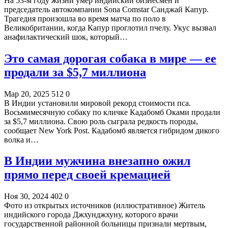
На 53-м году жизни умер индийский бизнесмен и
председатель автокомпании Sona Comstar Санджай Капур.
Трагедия произошла во время матча по поло в
Великобритании, когда Капур проглотил пчелу. Укус вызвал
анафилактический шок, который…
Это самая дорогая собака в мире — ее
продали за $5,7 миллиона
Мар 20, 2025
512
0
В Индии установили мировой рекорд стоимости пса.
Восьмимесячную собаку по кличке Кадабомб Оками продали
за $5,7 миллиона. Свою роль сыграла редкость породы,
сообщает New York Post. Кадабомб является гибридом дикого
волка и…
В Индии мужчина внезапно ожил
прямо перед своей кремацией
Ноя 30, 2024
402
0
Фото из открытых источников (иллюстративное) Житель
индийского города Джхунджхуну, которого врачи
государственной районной больницы признали мертвым,