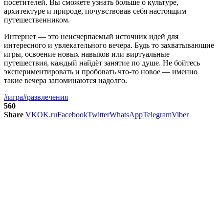
посетителей. Вы сможете узнать больше о культуре,
архитектуре и природе, почувствовав себя настоящим
путешественником.
Интернет — это неисчерпаемый источник идей для
интересного и увлекательного вечера. Будь то захватывающие
игры, освоение новых навыков или виртуальные
путешествия, каждый найдёт занятие по душе. Не бойтесь
экспериментировать и пробовать что-то новое — именно
такие вечера запоминаются надолго.
#игра
#развлечения
560
Share
VK
OK.ru
Facebook
Twitter
WhatsApp
Telegram
Viber