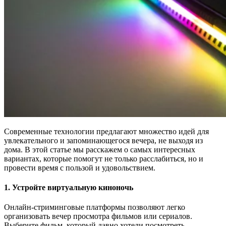
Современные технологии предлагают множество идей для
увлекательного и запоминающегося вечера, не выходя из
дома. В этой статье мы расскажем о самых интересных
вариантах, которые помогут не только расслабиться, но и
провести время с пользой и удовольствием.
1. Устройте виртуальную киноночь
Онлайн-стриминговые платформы позволяют легко
организовать вечер просмотра фильмов или сериалов.
Выберите фильм, который давно хотели посмотреть,