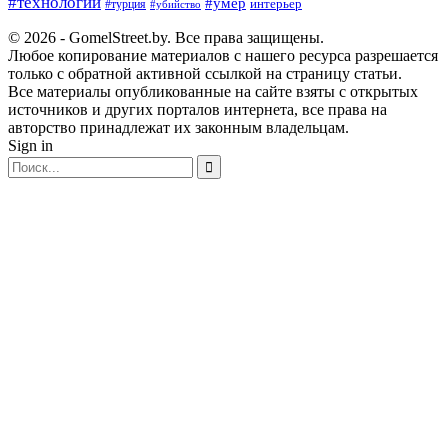
#технологии
#умер
#турция
интерьер
#убийство
© 2026 - GomelStreet.by. Все права защищены.
Любое копирование материалов с нашего ресурса разрешается
только с обратной активной ссылкой на страницу статьи.
Все материалы опубликованные на сайте взяты с открытых
источников и других порталов интернета, все права на
авторство принадлежат их законным владельцам.
Sign in