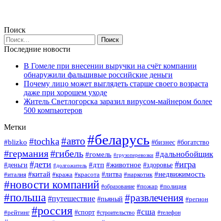
Поиск
Последние новости
В Гомеле при внесении выручки на счёт компании
обнаружили фальшивые российские деньги
Почему лицо может выглядеть старше своего возраста
даже при хорошем уходе
Житель Светлогорска заразил вирусом-майнером более
500 компьютеров
Метки
#беларусь
#авто
#tochka
#blizko
#богатство
#бизнес
#германия
#гибель
#дальнобойщик
#гомель
#грузоперевозки
#дети
#игра
#животное
#дтп
#деньги
#здоровье
#долгожитель
#китай
#недвижимость
#италия
#кража
#красота
#литва
#наркотик
#новости компаний
#пожар
#полиция
#образование
#польша
#развлечения
#путешествие
#пьяный
#регион
#россия
#сша
#спорт
#рейтинг
#строительство
#телефон