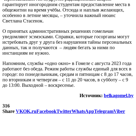
гарантирует иногородним студентам предоставление места в
общежитии на время учёбы. Отсюда и наплыв желающих,
особенно в летние месяцы, – уточнила важный нюанс
Светлана Стасенок.
О принятых административных решениях гомельчан
уведомляют эсэмэсками. Справки, которые госорганы могут
истребовать друг у друга без нарушения тайны персональных
данных, так и получаются – людям бегать за ними по
инстанциям не нужно.
Напомним, службы «одно окно» в Гомеле с августа 2023 года
работают без обеда. Режим работы службы единый для всех в
городе: по понедельникам, средам и пятницам с 8 до 17 часов,
по вторникам и четвергам – с 11 до 20 часов, в субботу – с 9
до 13:00. Выходной – воскресенье.
Источник:
belkagomel.by
316
Share
VK
OK.ru
Facebook
Twitter
WhatsApp
Telegram
Viber