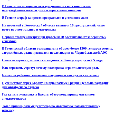
В Гомеле после взрыва газа продолжается восстановление
повреждённого жилого дома и переселение жильцов
В Гомеле штраф за проезд превратился в уголовное дело
На посевной в Гомельской области выявили 16 преступлений: чаще
всего воруют топливо и материалы
Первый этап реконструкции трассы М10 рассчитывают завершить к
сентябрю
В Гомельской области возвращают в оборот более 1300 гектаров земель,
загрязнённых радионуклидами после аварии на Чернобыльской АЭС
Сначала воровал, потом сжигал дома: в Речице вору дали 9,5 года
Как пережить утрату: почему поддержка играет ключевую роль
Бизнес за рубежом: ключевые тенденции и что нужно учитывать
Путешествие через Европу к морю: почему Греция идеально подходит
для автобусного отдыха
Где купить электрику в Бресте: обзор популярных магазинов
электротоваров
Топ-5 причин, почему репетитор по математике поможет вашему
ребенку