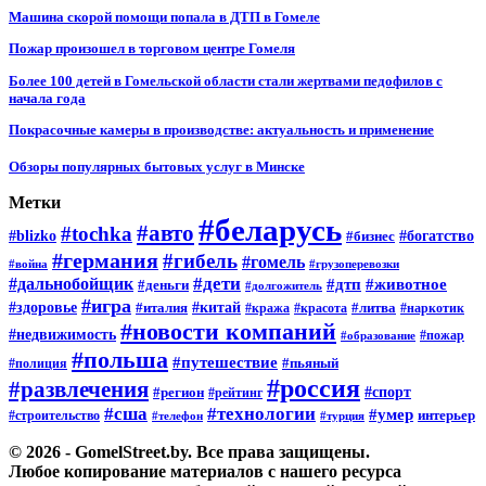
Машина скорой помощи попала в ДТП в Гомеле
Пожар произошел в торговом центре Гомеля
Более 100 детей в Гомельской области стали жертвами педофилов с
начала года
Покрасочные камеры в производстве: актуальность и применение
Обзоры популярных бытовых услуг в Минске
Метки
#беларусь
#авто
#tochka
#blizko
#бизнес
#богатство
#германия
#гибель
#гомель
#война
#грузоперевозки
#дальнобойщик
#дети
#дтп
#животное
#деньги
#долгожитель
#игра
#китай
#здоровье
#литва
#италия
#кража
#красота
#наркотик
#новости компаний
#недвижимость
#пожар
#образование
#польша
#путешествие
#пьяный
#полиция
#россия
#развлечения
#спорт
#регион
#рейтинг
#сша
#технологии
#умер
#строительство
интерьер
#телефон
#турция
© 2026 - GomelStreet.by. Все права защищены.
Любое копирование материалов с нашего ресурса