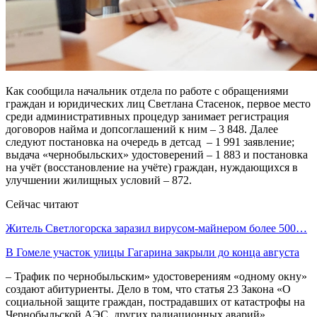
Как сообщила начальник отдела по работе с обращениями
граждан и юридических лиц Светлана Стасенок, первое место
среди административных процедур занимает регистрация
договоров найма и допсоглашений к ним – 3 848. Далее
следуют постановка на очередь в детсад – 1 991 заявление;
выдача «чернобыльских» удостоверений – 1 883 и постановка
на учёт (восстановление на учёте) граждан, нуждающихся в
улучшении жилищных условий – 872.
Сейчас читают
Житель Светлогорска заразил вирусом-майнером более 500…
В Гомеле участок улицы Гагарина закрыли до конца августа
– Трафик по чернобыльским» удостоверениям «одному окну»
создают абитуриенты. Дело в том, что статья 23 Закона «О
социальной защите граждан, пострадавших от катастрофы на
Чернобыльской АЭС, других радиационных аварий»