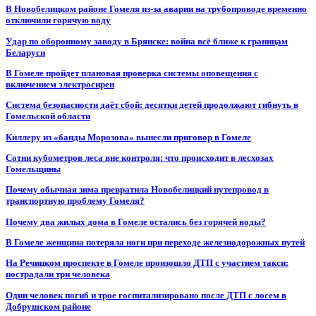
В Новобелицком районе Гомеля из-за аварии на трубопроводе временно
отключили горячую воду
Удар по оборонному заводу в Брянске: война всё ближе к границам
Беларуси
В Гомеле пройдет плановая проверка системы оповещения с
включением электросирен
Система безопасности даёт сбой: десятки детей продолжают гибнуть в
Гомельской области
Киллеру из «банды Морозова» вынесли приговор в Гомеле
Сотни кубометров леса вне контроля: что происходит в лесхозах
Гомельщины
Почему обычная зима превратила Новобелицкий путепровод в
транспортную проблему Гомеля?
Почему два жилых дома в Гомеле остались без горячей воды?
В Гомеле женщина потеряла ноги при переходе железнодорожных путей
На Речицком проспекте в Гомеле произошло ДТП с участием такси:
пострадали три человека
Один человек погиб и трое госпитализировано после ДТП с лосем в
Добрушском районе