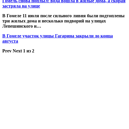
Гомель снова поплыл: вода вошла в жилые дома, а скорая
застряла на улице
В Гомеле 11 июля после сильного ливня были подтоплены
три жилых дома и несколько подворий на улицах
Лепешинского и…
В Гомеле участок улицы Гагарина закрыли до конца
августа
Prev
Next
1 из 2