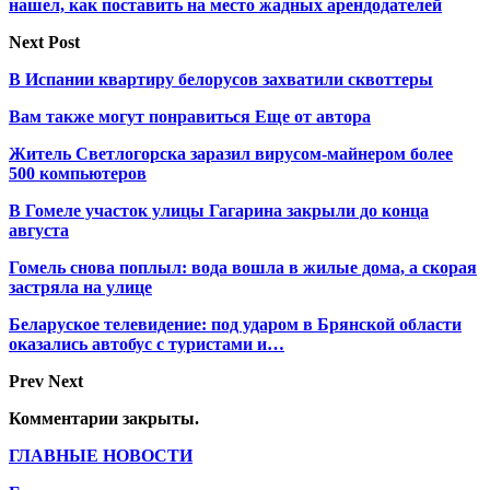
нашел, как поставить на место жадных арендодателей
Next Post
В Испании квартиру белорусов захватили сквоттеры
Вам также могут понравиться
Еще от автора
Житель Светлогорска заразил вирусом-майнером более
500 компьютеров
В Гомеле участок улицы Гагарина закрыли до конца
августа
Гомель снова поплыл: вода вошла в жилые дома, а скорая
застряла на улице
Беларуское телевидение: под ударом в Брянской области
оказались автобус с туристами и…
Prev
Next
Комментарии закрыты.
ГЛАВНЫЕ НОВОСТИ