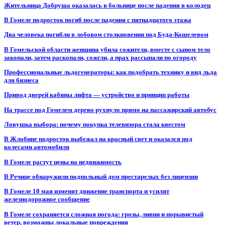
Жительница Добруша оказалась в больнице после падения в колодец
В Гомеле подросток погиб после падения с пятнадцатого этажа
Два человека погибли в лобовом столкновении под Буда-Кошелевом
В Гомельской области женщина убила сожителя, вместе с сыном тело
закопали, затем раскопали, сожгли, а прах рассыпали по огороду
Профессиональные льдогенераторы: как подобрать технику и вид льда
для бизнеса
Привод дверей кабины лифта — устройство и принцип работы
На трассе под Гомелем дерево рухнуло прямо на пассажирский автобус
Ловушка выбора: почему покупка телевизора стала квестом
В Жлобине подросток выбежал на красный свет и оказался под
колесами автомобиля
В Гомеле растут цены на недвижимость
В Речице обнаружили подпольный дом престарелых без лицензии
В Гомеле 10 мая изменят движение транспорта и усилят
железнодорожное сообщение
В Гомеле сохраняется сложная погода: грозы, ливни и порывистый
ветер, возможны локальные повреждения