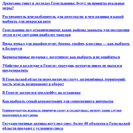
Древесина гниет в лесхозах Гомельщины: будут ли приняты реальные
меры?
Растворитель или разбавитель для автоэмали: в чем разница и какой
выбрать для покраски авто
Гомельщина под ограничениями: какие районы закрыты для посещения
лесов и где ситуация наиболее тяжелая
Виды зеркал для шкафов-купе: бронза, графит, классика — как выбрать
в Беларуси
Корпоративные подарки с логотипом: как выбрать и не ошибиться
Убийство в колледже в Гомеле: трагедия, которую никто не пытался
предотвратить
В Гомельской области пересмотрели статус загрязнённых территорий:
часть земель возвращают в оборот
В Гомеле загорелся троллейбус на остановке
Как выбрать серый керамогранит для современного интерьера
Генпрокуратура вскрыла типичную схему в госзакупках: почему такие случаи
повторяются регулярно
Государственные активы идут под снос: более 40 объектов в Гомельской
области продают с условием сноса