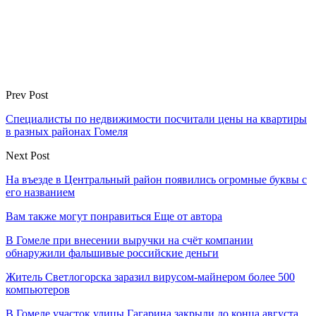
Prev Post
Специалисты по недвижимости посчитали цены на квартиры
в разных районах Гомеля
Next Post
На въезде в Центральный район появились огромные буквы с
его названием
Вам также могут понравиться
Еще от автора
В Гомеле при внесении выручки на счёт компании
обнаружили фальшивые российские деньги
Житель Светлогорска заразил вирусом-майнером более 500
компьютеров
В Гомеле участок улицы Гагарина закрыли до конца августа