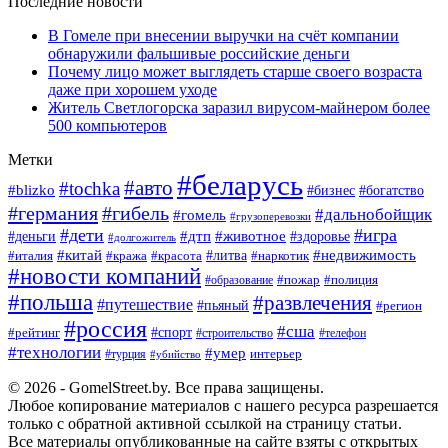
Последние новости
В Гомеле при внесении выручки на счёт компании
обнаружили фальшивые российские деньги
Почему лицо может выглядеть старше своего возраста
даже при хорошем уходе
Житель Светлогорска заразил вирусом-майнером более
500 компьютеров
Метки
#беларусь
#авто
#tochka
#blizko
#богатство
#бизнес
#германия
#гибель
#дальнобойщик
#гомель
#грузоперевозки
#дети
#игра
#животное
#дтп
#деньги
#здоровье
#долгожитель
#китай
#недвижимость
#италия
#кража
#красота
#литва
#наркотик
#новости компаний
#пожар
#полиция
#образование
#польша
#развлечения
#путешествие
#пьяный
#регион
#россия
#сша
#спорт
#рейтинг
#строительство
#телефон
#технологии
#умер
#турция
интерьер
#убийство
© 2026 - GomelStreet.by. Все права защищены.
Любое копирование материалов с нашего ресурса разрешается
только с обратной активной ссылкой на страницу статьи.
Все материалы опубликованные на сайте взяты с открытых