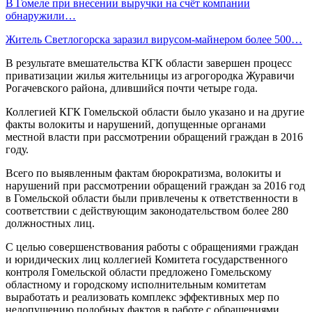
В Гомеле при внесении выручки на счёт компании
обнаружили…
Житель Светлогорска заразил вирусом-майнером более 500…
В результате вмешательства КГК области завершен процесс
приватизации жилья жительницы из агрогородка Журавичи
Рогачевского района, длившийся почти четыре года.
Коллегией КГК Гомельской области было указано и на другие
факты волокиты и нарушений, допущенные органами
местной власти при рассмотрении обращений граждан в 2016
году.
Всего по выявленным фактам бюрократизма, волокиты и
нарушений при рассмотрении обращений граждан за 2016 год
в Гомельской области были привлечены к ответственности в
соответствии с действующим законодательством более 280
должностных лиц.
С целью совершенствования работы с обращениями граждан
и юридических лиц коллегией Комитета государственного
контроля Гомельской области предложено Гомельскому
областному и городскому исполнительным комитетам
выработать и реализовать комплекс эффективных мер по
недопущению подобных фактов в работе с обращениями