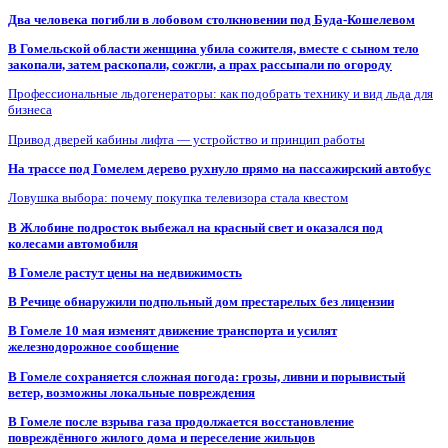
Два человека погибли в лобовом столкновении под Буда-Кошелевом
В Гомельской области женщина убила сожителя, вместе с сыном тело
закопали, затем раскопали, сожгли, а прах рассыпали по огороду
Профессиональные льдогенераторы: как подобрать технику и вид льда для
бизнеса
Привод дверей кабины лифта — устройство и принцип работы
На трассе под Гомелем дерево рухнуло прямо на пассажирский автобус
Ловушка выбора: почему покупка телевизора стала квестом
В Жлобине подросток выбежал на красный свет и оказался под
колесами автомобиля
В Гомеле растут цены на недвижимость
В Речице обнаружили подпольный дом престарелых без лицензии
В Гомеле 10 мая изменят движение транспорта и усилят
железнодорожное сообщение
В Гомеле сохраняется сложная погода: грозы, ливни и порывистый
ветер, возможны локальные повреждения
В Гомеле после взрыва газа продолжается восстановление
повреждённого жилого дома и переселение жильцов