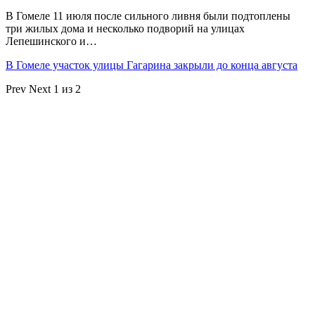
В Гомеле 11 июля после сильного ливня были подтоплены
три жилых дома и несколько подворий на улицах
Лепешинского и…
В Гомеле участок улицы Гагарина закрыли до конца августа
Prev
Next
1 из 2