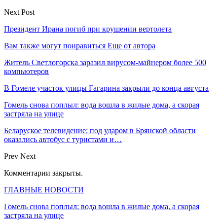
Next Post
Президент Ирана погиб при крушении вертолета
Вам также могут понравиться
Еще от автора
Житель Светлогорска заразил вирусом-майнером более 500
компьютеров
В Гомеле участок улицы Гагарина закрыли до конца августа
Гомель снова поплыл: вода вошла в жилые дома, а скорая
застряла на улице
Беларуское телевидение: под ударом в Брянской области
оказались автобус с туристами и…
Prev
Next
Комментарии закрыты.
ГЛАВНЫЕ НОВОСТИ
Гомель снова поплыл: вода вошла в жилые дома, а скорая
застряла на улице