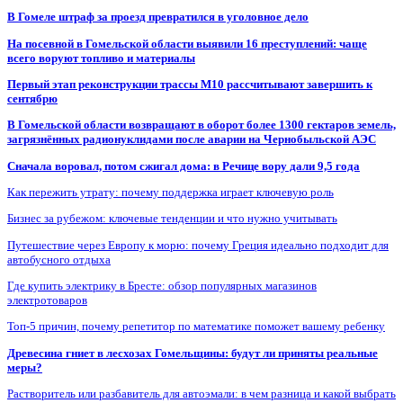
В Гомеле штраф за проезд превратился в уголовное дело
На посевной в Гомельской области выявили 16 преступлений: чаще
всего воруют топливо и материалы
Первый этап реконструкции трассы М10 рассчитывают завершить к
сентябрю
В Гомельской области возвращают в оборот более 1300 гектаров земель,
загрязнённых радионуклидами после аварии на Чернобыльской АЭС
Сначала воровал, потом сжигал дома: в Речице вору дали 9,5 года
Как пережить утрату: почему поддержка играет ключевую роль
Бизнес за рубежом: ключевые тенденции и что нужно учитывать
Путешествие через Европу к морю: почему Греция идеально подходит для
автобусного отдыха
Где купить электрику в Бресте: обзор популярных магазинов
электротоваров
Топ-5 причин, почему репетитор по математике поможет вашему ребенку
Древесина гниет в лесхозах Гомельщины: будут ли приняты реальные
меры?
Растворитель или разбавитель для автоэмали: в чем разница и какой выбрать