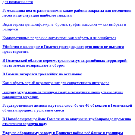
для покраски авто
Гомельщина под ограничениями: какие районы закрыты для посещения
лесов и где ситуация наиболее тяжелая
Виды зеркал для шкафов-купе: бронза, графит, классика — как выбрать в
Беларуси
Корпоративные подарки с логотипом: как выбрать и не ошибиться
Убийство в колледже в Гомеле: трагедия, которую никто не пытался
предотвратить
В Гомельской области пересмотрели статус загрязнённых территорий:
часть земель возвращают в оборот
В Гомеле загорелся троллейбус на остановке
Как выбрать серый керамогранит для современного интерьера
Генпрокуратура вскрыла типичную схему в госзакупках: почему такие случаи
повторяются регулярно
Государственные активы идут под снос: более 40 объектов в Гомельской
области продают с условием сноса
В Новобелицком районе Гомеля из-за аварии на трубопроводе временно
отключили горячую воду
Удар по оборонному заводу в Брянске: война всё ближе к границам