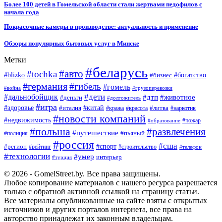
Более 100 детей в Гомельской области стали жертвами педофилов с
начала года
Покрасочные камеры в производстве: актуальность и применение
Обзоры популярных бытовых услуг в Минске
Метки
#беларусь
#авто
#tochka
#blizko
#бизнес
#богатство
#германия
#гибель
#гомель
#война
#грузоперевозки
#дальнобойщик
#дети
#дтп
#животное
#деньги
#долгожитель
#игра
#китай
#здоровье
#литва
#италия
#кража
#красота
#наркотик
#новости компаний
#недвижимость
#пожар
#образование
#польша
#развлечения
#путешествие
#пьяный
#полиция
#россия
#сша
#спорт
#регион
#рейтинг
#строительство
#телефон
#технологии
#умер
интерьер
#турция
© 2026 - GomelStreet.by. Все права защищены.
Любое копирование материалов с нашего ресурса разрешается
только с обратной активной ссылкой на страницу статьи.
Все материалы опубликованные на сайте взяты с открытых
источников и других порталов интернета, все права на
авторство принадлежат их законным владельцам.