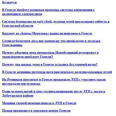
Беларуси
В Гомеле пройдет плановая проверка системы оповещения с
включением электросирен
Система безопасности даёт сбой: десятки детей продолжают гибнуть в
Гомельской области
Киллеру из «банды Морозова» вынесли приговор в Гомеле
Сотни кубометров леса вне контроля: что происходит в лесхозах
Гомельщины
Почему обычная зима превратила Новобелицкий путепровод в
транспортную проблему Гомеля?
Почему два жилых дома в Гомеле остались без горячей воды?
В Гомеле женщина потеряла ноги при переходе железнодорожных путей
На Речицком проспекте в Гомеле произошло ДТП с участием такси:
пострадали три человека
Один человек погиб и трое госпитализировано после ДТП с лосем в
Добрушском районе
Машина скорой помощи попала в ДТП в Гомеле
Пожар произошел в торговом центре Гомеля