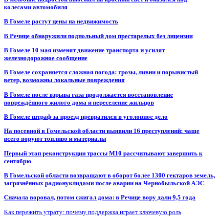
колесами автомобиля
В Гомеле растут цены на недвижимость
В Речице обнаружили подпольный дом престарелых без лицензии
В Гомеле 10 мая изменят движение транспорта и усилят
железнодорожное сообщение
В Гомеле сохраняется сложная погода: грозы, ливни и порывистый
ветер, возможны локальные повреждения
В Гомеле после взрыва газа продолжается восстановление
повреждённого жилого дома и переселение жильцов
В Гомеле штраф за проезд превратился в уголовное дело
На посевной в Гомельской области выявили 16 преступлений: чаще
всего воруют топливо и материалы
Первый этап реконструкции трассы М10 рассчитывают завершить к
сентябрю
В Гомельской области возвращают в оборот более 1300 гектаров земель,
загрязнённых радионуклидами после аварии на Чернобыльской АЭС
Сначала воровал, потом сжигал дома: в Речице вору дали 9,5 года
Как пережить утрату: почему поддержка играет ключевую роль