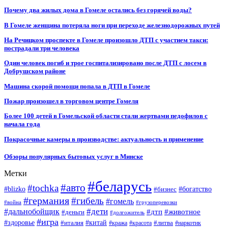
Почему два жилых дома в Гомеле остались без горячей воды?
В Гомеле женщина потеряла ноги при переходе железнодорожных путей
На Речицком проспекте в Гомеле произошло ДТП с участием такси:
пострадали три человека
Один человек погиб и трое госпитализировано после ДТП с лосем в
Добрушском районе
Машина скорой помощи попала в ДТП в Гомеле
Пожар произошел в торговом центре Гомеля
Более 100 детей в Гомельской области стали жертвами педофилов с
начала года
Покрасочные камеры в производстве: актуальность и применение
Обзоры популярных бытовых услуг в Минске
Метки
#беларусь
#авто
#tochka
#blizko
#бизнес
#богатство
#германия
#гибель
#гомель
#война
#грузоперевозки
#дальнобойщик
#дети
#дтп
#животное
#деньги
#долгожитель
#игра
#китай
#здоровье
#литва
#италия
#кража
#красота
#наркотик