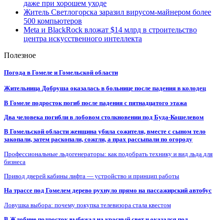
даже при хорошем уходе
Житель Светлогорска заразил вирусом-майнером более
500 компьютеров
Meta и BlackRock вложат $14 млрд в строительство
центра искусственного интеллекта
Полезное
Погода в Гомеле и Гомельской области
Жительница Добруша оказалась в больнице после падения в колодец
В Гомеле подросток погиб после падения с пятнадцатого этажа
Два человека погибли в лобовом столкновении под Буда-Кошелевом
В Гомельской области женщина убила сожителя, вместе с сыном тело
закопали, затем раскопали, сожгли, а прах рассыпали по огороду
Профессиональные льдогенераторы: как подобрать технику и вид льда для
бизнеса
Привод дверей кабины лифта — устройство и принцип работы
На трассе под Гомелем дерево рухнуло прямо на пассажирский автобус
Ловушка выбора: почему покупка телевизора стала квестом
В Жлобине подросток выбежал на красный свет и оказался под