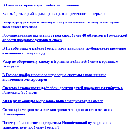
В Гомеле загорелся троллейбус на остановке
Как выбрать серый керамогранит для современного интерьера
Генпрокуратура вскрыла типичную схему в госзакупках: почему такие случаи
повторяются регулярно
Государственные активы идут под снос: более 40 объектов в Гомельской
области продают с условием сноса
В Новобелицком районе Гомеля из-за аварии на трубопроводе временно
отключили горячую воду
Удар по оборонному заводу в Брянске: война всё ближе к границам
Беларуси
В Гомеле пройдет плановая проверка системы оповещения с
включением электросирен
Система безопасности даёт сбой: десятки детей продолжают гибнуть в
Гомельской области
Киллеру из «банды Морозова» вынесли приговор в Гомеле
Сотни кубометров леса вне контроля: что происходит в лесхозах
Гомельщины
Почему обычная зима превратила Новобелицкий путепровод в
транспортную проблему Гомеля?