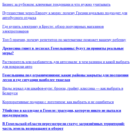
Бизнес за рубежом: ключевые тенденции и что нужно учитывать
Путешествие через Европу к морю: почему Греция идеально подходит для
автобусного отдыха
Где купить электрику в Бресте: обзор популярных магазинов
электротоваров
Топ-5 причин, почему репетитор по математике поможет вашему ребенку
Древесина гниет в лесхозах Гомельщины: будут ли приняты реальные
меры?
Растворитель или разбавитель для автоэмали: в чем разница и какой выбрать
для покраски авто
Гомельщина под ограничениями: какие районы закрыты для посещения
лесов и где ситуация наиболее тяжелая
Виды зеркал для шкафов-купе: бронза, графит, классика — как выбрать в
Беларуси
Корпоративные подарки с логотипом: как выбрать и не ошибиться
Убийство в колледже в Гомеле: трагедия, которую никто не пытался
предотвратить
В Гомельской области пересмотрели статус загрязнённых территорий:
часть земель возвращают в оборот