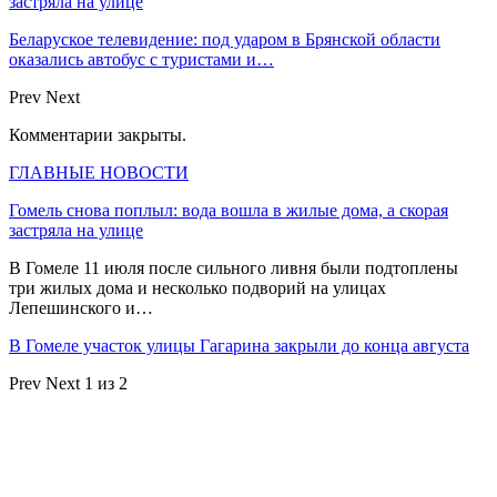
застряла на улице
Беларуское телевидение: под ударом в Брянской области
оказались автобус с туристами и…
Prev
Next
Комментарии закрыты.
ГЛАВНЫЕ НОВОСТИ
Гомель снова поплыл: вода вошла в жилые дома, а скорая
застряла на улице
В Гомеле 11 июля после сильного ливня были подтоплены
три жилых дома и несколько подворий на улицах
Лепешинского и…
В Гомеле участок улицы Гагарина закрыли до конца августа
Prev
Next
1 из 2