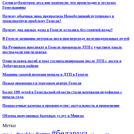
Сотни кубометров леса вне контроля: что происходит в лесхозах
Гомельщины
Почему обычная зима превратила Новобелицкий путепровод в
транспортную проблему Гомеля?
Почему два жилых дома в Гомеле остались без горячей воды?
В Гомеле женщина потеряла ноги при переходе железнодорожных путей
На Речицком проспекте в Гомеле произошло ДТП с участием такси:
пострадали три человека
Один человек погиб и трое госпитализировано после ДТП с лосем в
Добрушском районе
Машина скорой помощи попала в ДТП в Гомеле
Пожар произошел в торговом центре Гомеля
Более 100 детей в Гомельской области стали жертвами педофилов с
начала года
Покрасочные камеры в производстве: актуальность и применение
Обзоры популярных бытовых услуг в Минске
Метки
#беларусь
#авто