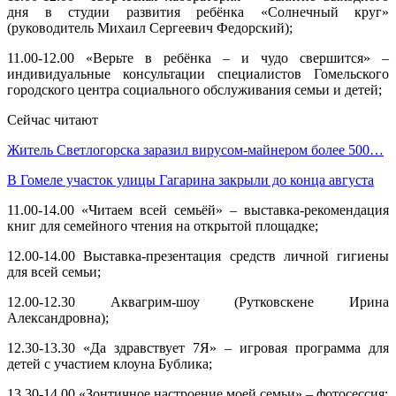
дня в студии развития ребёнка «Солнечный круг»
(руководитель Михаил Сергеевич Федорский);
11.00-12.00 «Верьте в ребёнка – и чудо свершится» –
индивидуальные консультации специалистов Гомельского
городского центра социального обслуживания семьи и детей;
Сейчас читают
Житель Светлогорска заразил вирусом-майнером более 500…
В Гомеле участок улицы Гагарина закрыли до конца августа
11.00-14.00 «Читаем всей семьёй» – выставка-рекомендация
книг для семейного чтения на открытой площадке;
12.00-14.00 Выставка-презентация средств личной гигиены
для всей семьи;
12.00-12.30 Аквагрим-шоу (Рутковскене Ирина
Александровна);
12.30-13.30 «Да здравствует 7Я» – игровая программа для
детей с участием клоуна Бублика;
13.30-14.00 «Зонтичное настроение моей семьи» – фотосессия;