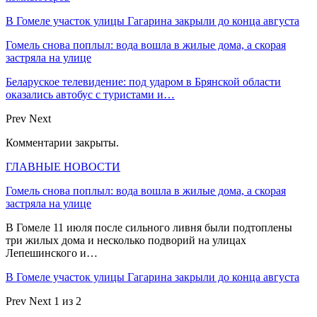
В Гомеле участок улицы Гагарина закрыли до конца августа
Гомель снова поплыл: вода вошла в жилые дома, а скорая
застряла на улице
Беларуское телевидение: под ударом в Брянской области
оказались автобус с туристами и…
Prev
Next
Комментарии закрыты.
ГЛАВНЫЕ НОВОСТИ
Гомель снова поплыл: вода вошла в жилые дома, а скорая
застряла на улице
В Гомеле 11 июля после сильного ливня были подтоплены
три жилых дома и несколько подворий на улицах
Лепешинского и…
В Гомеле участок улицы Гагарина закрыли до конца августа
Prev
Next
1 из 2