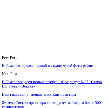
Prev Post
В Гомеле открылся первый в стране музей фотографии
Next Post
В Гомеле запущен новый автобусный маршрут №27 «Старая
Волотова – Вокзал»
Вам также могут понравиться
Еще от автора
Житель Светлогорска заразил вирусом-майнером более 500
компьютеров