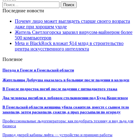
Последние новости
Почему лицо может выглядеть старше своего возраста
даже при хорошем уходе
Житель Светлогорска заразил вирусом-майнером более
500 компьютеров
Meta и BlackRock вложат $14 млрд в строительство
центра искусственного интеллекта
Полезное
Погода в Гомеле и Гомельской области
Жительница Добруша оказалась в больнице после падения в колодец
В Гомеле подросток погиб после падения с пятнадцатого этажа
Два человека погибли в лобовом столкновении под Буда-Кошелевом
В Гомельской области женщина убила сожителя, вместе с сыном тело
закопали, затем раскопали, сожгли, а прах рассыпали по огороду
Профессиональные льдогенераторы: как подобрать технику и вид льда для
бизнеса
Привод дверей кабины лифта — устройство и принцип работы