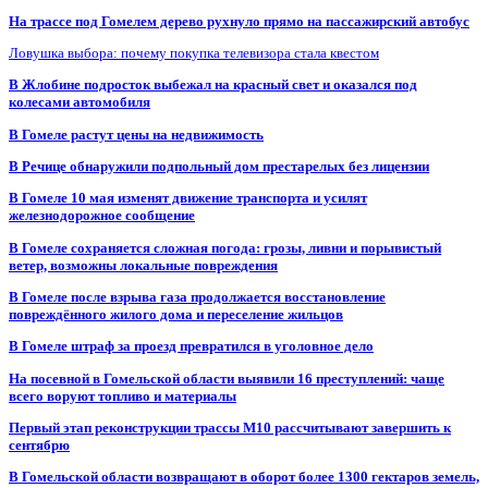
На трассе под Гомелем дерево рухнуло прямо на пассажирский автобус
Ловушка выбора: почему покупка телевизора стала квестом
В Жлобине подросток выбежал на красный свет и оказался под
колесами автомобиля
В Гомеле растут цены на недвижимость
В Речице обнаружили подпольный дом престарелых без лицензии
В Гомеле 10 мая изменят движение транспорта и усилят
железнодорожное сообщение
В Гомеле сохраняется сложная погода: грозы, ливни и порывистый
ветер, возможны локальные повреждения
В Гомеле после взрыва газа продолжается восстановление
повреждённого жилого дома и переселение жильцов
В Гомеле штраф за проезд превратился в уголовное дело
На посевной в Гомельской области выявили 16 преступлений: чаще
всего воруют топливо и материалы
Первый этап реконструкции трассы М10 рассчитывают завершить к
сентябрю
В Гомельской области возвращают в оборот более 1300 гектаров земель,