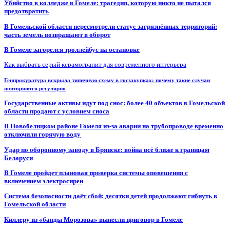
Убийство в колледже в Гомеле: трагедия, которую никто не пытался
предотвратить
В Гомельской области пересмотрели статус загрязнённых территорий:
часть земель возвращают в оборот
В Гомеле загорелся троллейбус на остановке
Как выбрать серый керамогранит для современного интерьера
Генпрокуратура вскрыла типичную схему в госзакупках: почему такие случаи
повторяются регулярно
Государственные активы идут под снос: более 40 объектов в Гомельской
области продают с условием сноса
В Новобелицком районе Гомеля из-за аварии на трубопроводе временно
отключили горячую воду
Удар по оборонному заводу в Брянске: война всё ближе к границам
Беларуси
В Гомеле пройдет плановая проверка системы оповещения с
включением электросирен
Система безопасности даёт сбой: десятки детей продолжают гибнуть в
Гомельской области
Киллеру из «банды Морозова» вынесли приговор в Гомеле