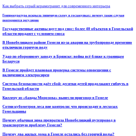
Как выбрать серый керамогранит для современного интерьера
Генпрокуратура вскрыла типичную схему в госзакупках: почему такие случаи
повторяются регулярно
Государственные активы идут под снос: более 40 объектов в Гомельской
области продают с условием сноса
В Новобелицком районе Гомеля из-за аварии на трубопроводе временно
отключили горячую воду
Удар по оборонному заводу в Брянске: война всё ближе к границам
Беларуси
В Гомеле пройдет плановая проверка системы оповещения с
включением электросирен
Система безопасности даёт сбой: десятки детей продолжают гибнуть в
Гомельской области
Киллеру из «банды Морозова» вынесли приговор в Гомеле
Сотни кубометров леса вне контроля: что происходит в лесхозах
Гомельщины
Почему обычная зима превратила Новобелицкий путепровод в
транспортную проблему Гомеля?
Почему два жилых дома в Гомеле остались без горячей воды?