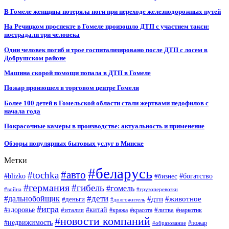
В Гомеле женщина потеряла ноги при переходе железнодорожных путей
На Речицком проспекте в Гомеле произошло ДТП с участием такси:
пострадали три человека
Один человек погиб и трое госпитализировано после ДТП с лосем в
Добрушском районе
Машина скорой помощи попала в ДТП в Гомеле
Пожар произошел в торговом центре Гомеля
Более 100 детей в Гомельской области стали жертвами педофилов с
начала года
Покрасочные камеры в производстве: актуальность и применение
Обзоры популярных бытовых услуг в Минске
Метки
#беларусь
#авто
#tochka
#blizko
#бизнес
#богатство
#германия
#гибель
#гомель
#война
#грузоперевозки
#дальнобойщик
#дети
#дтп
#животное
#деньги
#долгожитель
#игра
#китай
#здоровье
#литва
#италия
#кража
#красота
#наркотик
#новости компаний
#недвижимость
#пожар
#образование