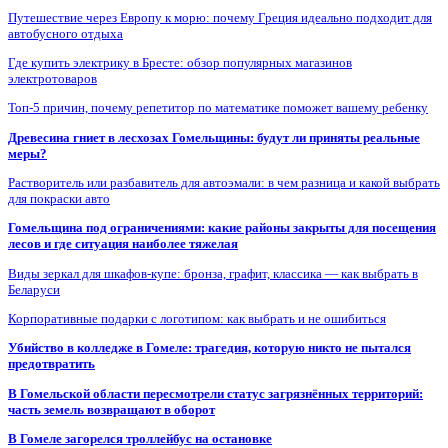
Путешествие через Европу к морю: почему Греция идеально подходит для
автобусного отдыха
Где купить электрику в Бресте: обзор популярных магазинов
электротоваров
Топ-5 причин, почему репетитор по математике поможет вашему ребенку
Древесина гниет в лесхозах Гомельщины: будут ли приняты реальные
меры?
Растворитель или разбавитель для автоэмали: в чем разница и какой выбрать
для покраски авто
Гомельщина под ограничениями: какие районы закрыты для посещения
лесов и где ситуация наиболее тяжелая
Виды зеркал для шкафов-купе: бронза, графит, классика — как выбрать в
Беларуси
Корпоративные подарки с логотипом: как выбрать и не ошибиться
Убийство в колледже в Гомеле: трагедия, которую никто не пытался
предотвратить
В Гомельской области пересмотрели статус загрязнённых территорий:
часть земель возвращают в оборот
В Гомеле загорелся троллейбус на остановке