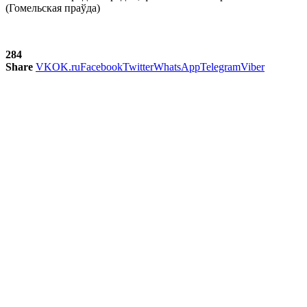
(Гомельская праўда)
284
Share
VK
OK.ru
Facebook
Twitter
WhatsApp
Telegram
Viber