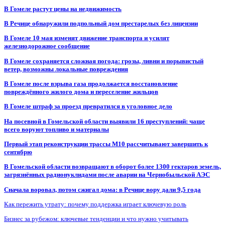
В Гомеле растут цены на недвижимость
В Речице обнаружили подпольный дом престарелых без лицензии
В Гомеле 10 мая изменят движение транспорта и усилят
железнодорожное сообщение
В Гомеле сохраняется сложная погода: грозы, ливни и порывистый
ветер, возможны локальные повреждения
В Гомеле после взрыва газа продолжается восстановление
повреждённого жилого дома и переселение жильцов
В Гомеле штраф за проезд превратился в уголовное дело
На посевной в Гомельской области выявили 16 преступлений: чаще
всего воруют топливо и материалы
Первый этап реконструкции трассы М10 рассчитывают завершить к
сентябрю
В Гомельской области возвращают в оборот более 1300 гектаров земель,
загрязнённых радионуклидами после аварии на Чернобыльской АЭС
Сначала воровал, потом сжигал дома: в Речице вору дали 9,5 года
Как пережить утрату: почему поддержка играет ключевую роль
Бизнес за рубежом: ключевые тенденции и что нужно учитывать