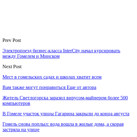
Prev Post
Электропоезд бизнес-класса InterCity начал курсировать
между Гомелем и Минском
Next Post
Мест в гомельских садах и школах хватит всем
Вам также могут понравиться
Еще от автора
Житель Светлогорска заразил вирусом-майнером более 500
компьютеров
В Гомеле участок улицы Гагарина закрыли до конца августа
Гомель снова поплыл: вода вошла в жилые дома, а скорая
застряла на улице