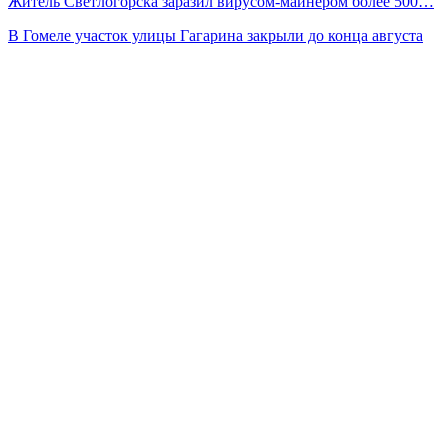
Житель Светлогорска заразил вирусом-майнером более 500…
В Гомеле участок улицы Гагарина закрыли до конца августа