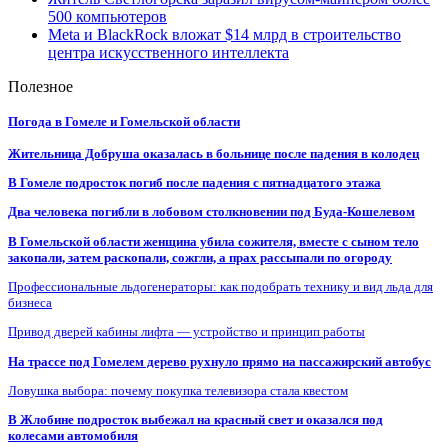
500 компьютеров
Meta и BlackRock вложат $14 млрд в строительство
центра искусственного интеллекта
Полезное
Погода в Гомеле и Гомельской области
Жительница Добруша оказалась в больнице после падения в колодец
В Гомеле подросток погиб после падения с пятнадцатого этажа
Два человека погибли в лобовом столкновении под Буда-Кошелевом
В Гомельской области женщина убила сожителя, вместе с сыном тело
закопали, затем раскопали, сожгли, а прах рассыпали по огороду
Профессиональные льдогенераторы: как подобрать технику и вид льда для
бизнеса
Привод дверей кабины лифта — устройство и принцип работы
На трассе под Гомелем дерево рухнуло прямо на пассажирский автобус
Ловушка выбора: почему покупка телевизора стала квестом
В Жлобине подросток выбежал на красный свет и оказался под
колесами автомобиля