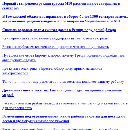
Первый этап реконструкции трассы М10 рассчитывают завершить к
сентябрю
В Гомельской области возвращают в оборот более 1300 гектаров земель,
загрязнённых радионуклидами после аварии на Чернобыльской АЭС
Сначала воровал, потом сжигал дома: в Речице вору дали 9,5 года
Как пережить утрату: почему поддержка играет ключевую роль
Бизнес за рубежом: ключевые тенденции и что нужно учитывать
Путешествие через Европу к морю: почему Греция идеально подходит для
автобусного отдыха
Где купить электрику в Бресте: обзор популярных магазинов
электротоваров
Топ-5 причин, почему репетитор по математике поможет вашему ребенку
Древесина гниет в лесхозах Гомельщины: будут ли приняты реальные
меры?
Растворитель или разбавитель для автоэмали: в чем разница и какой выбрать
для покраски авто
Гомельщина под ограничениями: какие районы закрыты для посещения
лесов и где ситуация наиболее тяжелая
Виды зеркал для шкафов-купе: бронза, графит, классика — как выбрать в