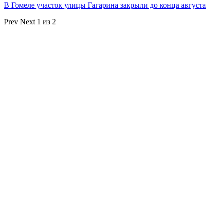
В Гомеле участок улицы Гагарина закрыли до конца августа
Prev
Next
1 из 2