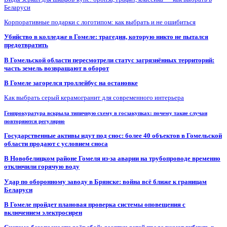
Беларуси
Корпоративные подарки с логотипом: как выбрать и не ошибиться
Убийство в колледже в Гомеле: трагедия, которую никто не пытался
предотвратить
В Гомельской области пересмотрели статус загрязнённых территорий:
часть земель возвращают в оборот
В Гомеле загорелся троллейбус на остановке
Как выбрать серый керамогранит для современного интерьера
Генпрокуратура вскрыла типичную схему в госзакупках: почему такие случаи
повторяются регулярно
Государственные активы идут под снос: более 40 объектов в Гомельской
области продают с условием сноса
В Новобелицком районе Гомеля из-за аварии на трубопроводе временно
отключили горячую воду
Удар по оборонному заводу в Брянске: война всё ближе к границам
Беларуси
В Гомеле пройдет плановая проверка системы оповещения с
включением электросирен