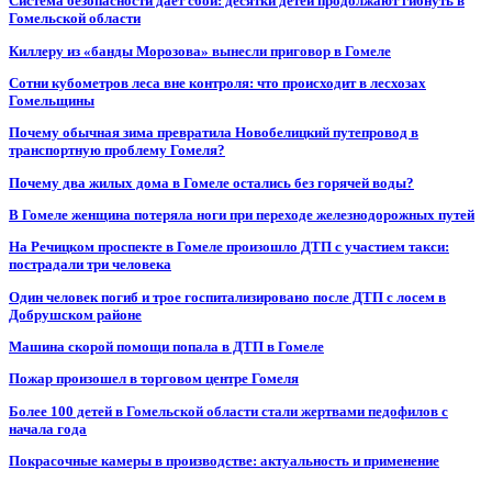
Система безопасности даёт сбой: десятки детей продолжают гибнуть в
Гомельской области
Киллеру из «банды Морозова» вынесли приговор в Гомеле
Сотни кубометров леса вне контроля: что происходит в лесхозах
Гомельщины
Почему обычная зима превратила Новобелицкий путепровод в
транспортную проблему Гомеля?
Почему два жилых дома в Гомеле остались без горячей воды?
В Гомеле женщина потеряла ноги при переходе железнодорожных путей
На Речицком проспекте в Гомеле произошло ДТП с участием такси:
пострадали три человека
Один человек погиб и трое госпитализировано после ДТП с лосем в
Добрушском районе
Машина скорой помощи попала в ДТП в Гомеле
Пожар произошел в торговом центре Гомеля
Более 100 детей в Гомельской области стали жертвами педофилов с
начала года
Покрасочные камеры в производстве: актуальность и применение