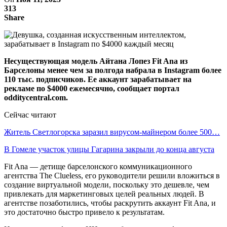
313
Share
Несуществующая модель Айтана Лопез Fit Ana из
Барселоны менее чем за полгода набрала в Instagram более
110 тыс. подписчиков. Ее аккаунт зарабатывает на
рекламе по $4000 ежемесячно, сообщает портал
odditycentral.com.
Сейчас читают
Житель Светлогорска заразил вирусом-майнером более 500…
В Гомеле участок улицы Гагарина закрыли до конца августа
Fit Ana — детище барселонского коммуникационного
агентства The Clueless, его руководители решили вложиться в
создание виртуальной модели, поскольку это дешевле, чем
привлекать для маркетинговых целей реальных людей. В
агентстве позаботились, чтобы раскрутить аккаунт Fit Ana, и
это достаточно быстро привело к результатам.