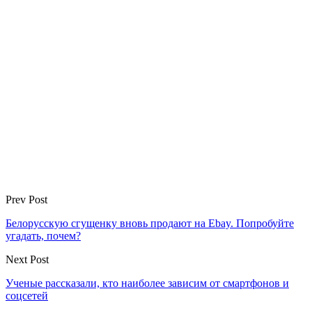
Prev Post
Белорусскую сгущенку вновь продают на Ebay. Попробуйте
угадать, почем?
Next Post
Ученые рассказали, кто наиболее зависим от смартфонов и
соцсетей