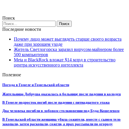
Поиск
Последние новости
Почему лицо может выглядеть старше своего возраста
даже при хорошем уходе
Житель Светлогорска заразил вирусом-майнером более
500 компьютеров
Meta и BlackRock вложат $14 млрд в строительство
центра искусственного интеллекта
Полезное
Погода в Гомеле и Гомельской области
Жительница Добруша оказалась в больнице после падения в колодец
В Гомеле подросток погиб после падения с пятнадцатого этажа
Два человека погибли в лобовом столкновении под Буда-Кошелевом
В Гомельской области женщина убила сожителя, вместе с сыном тело
закопали, затем раскопали, сожгли, а прах рассыпали по огороду