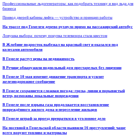
Профессиональные льдогенераторы: как подобрать технику и вид льда для
бизнеса
Привод дверей кабины лифта — устройство и принцип работы
На трассе под Гомелем дерево рухнуло прямо на пассажирский автобус
Ловушка выбора: почему покупка телевизора стала квестом
В Жлобине подросток выбежал на красный свет и оказался под
колесами автомобиля
В Гомеле растут цены на недвижимость
В Речице обнаружили подпольный дом престарелых без лицензии
В Гомеле 10 мая изменят движение транспорта и усилят
железнодорожное сообщение
В Гомеле сохраняется сложная погода: грозы, ливни и порывистый
ветер, возможны локальные повреждения
В Гомеле после взрыва газа продолжается восстановление
повреждённого жилого дома и переселение жильцов
В Гомеле штраф за проезд превратился в уголовное дело
На посевной в Гомельской области выявили 16 преступлений: чаще
всего воруют топливо и материалы