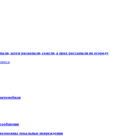
али, затем раскопали, сожгли, а прах рассыпали по огороду
изнеса
 автомобиля
 сообщение
, возможны локальные повреждения