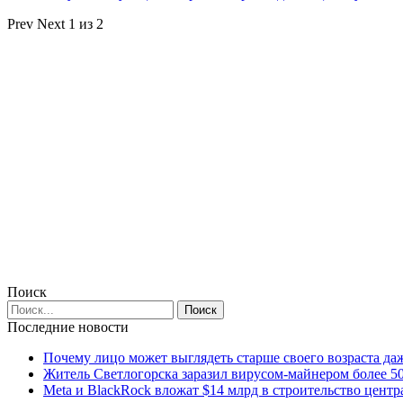
Prev
Next
1 из 2
Поиск
Последние новости
Почему лицо может выглядеть старше своего возраста да
Житель Светлогорска заразил вирусом-майнером более 5
Meta и BlackRock вложат $14 млрд в строительство центр