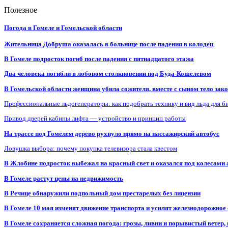
Полезное
Погода в Гомеле и Гомельской области
Жительница Добруша оказалась в больнице после падения в колодец
В Гомеле подросток погиб после падения с пятнадцатого этажа
Два человека погибли в лобовом столкновении под Буда-Кошелевом
В Гомельской области женщина убила сожителя, вместе с сыном тело закоп
Профессиональные льдогенераторы: как подобрать технику и вид льда для б
Привод дверей кабины лифта — устройство и принцип работы
На трассе под Гомелем дерево рухнуло прямо на пассажирский автобус
Ловушка выбора: почему покупка телевизора стала квестом
В Жлобине подросток выбежал на красный свет и оказался под колесами
В Гомеле растут цены на недвижимость
В Речице обнаружили подпольный дом престарелых без лицензии
В Гомеле 10 мая изменят движение транспорта и усилят железнодорожное
В Гомеле сохраняется сложная погода: грозы, ливни и порывистый ветер