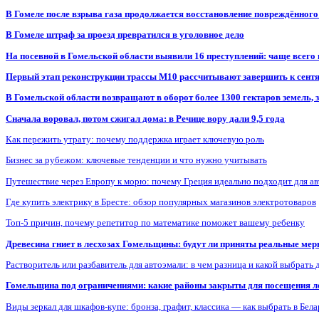
В Гомеле после взрыва газа продолжается восстановление повреждённого
В Гомеле штраф за проезд превратился в уголовное дело
На посевной в Гомельской области выявили 16 преступлений: чаще всего
Первый этап реконструкции трассы М10 рассчитывают завершить к сент
В Гомельской области возвращают в оборот более 1300 гектаров земель
Сначала воровал, потом сжигал дома: в Речице вору дали 9,5 года
Как пережить утрату: почему поддержка играет ключевую роль
Бизнес за рубежом: ключевые тенденции и что нужно учитывать
Путешествие через Европу к морю: почему Греция идеально подходит для а
Где купить электрику в Бресте: обзор популярных магазинов электротоваров
Топ-5 причин, почему репетитор по математике поможет вашему ребенку
Древесина гниет в лесхозах Гомельщины: будут ли приняты реальные ме
Растворитель или разбавитель для автоэмали: в чем разница и какой выбрать 
Гомельщина под ограничениями: какие районы закрыты для посещения ле
Виды зеркал для шкафов-купе: бронза, графит, классика — как выбрать в Бел