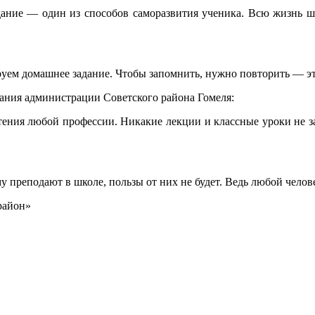
дание — один из способов са­моразвития ученика. Всю жизнь ш
м до­машнее задание. Чтобы запомнить, нужно повто­рить — эт
ования администрации Советского района Гомеля:
ения любой профессии. Ника­кие лекции и классные уроки не зам
у пре­подают в школе, пользы от них не будет. Ведь лю­бой челов
район»