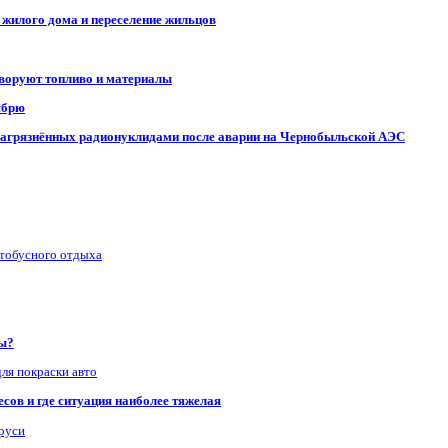
 жилого дома и переселение жильцов
 воруют топливо и материалы
ябрю
, загрязнённых радионуклидами после аварии на Чернобыльской АЭС
втобусного отдыха
ры?
для покраски авто
сов и где ситуация наиболее тяжелая
аруси