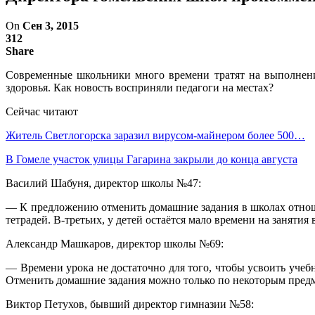
On
Сен 3, 2015
312
Share
Современные школьники много времени тратят на выполнение
здоровья. Как но­вость восприняли педагоги на местах?
Сейчас читают
Житель Светлогорска заразил вирусом-майнером более 500…
В Гомеле участок улицы Гагарина закрыли до конца августа
Василий Шабуня, директор школы №47:
— К предложению от­менить домашние зада­ния в школах отнош
тетра­дей. В-третьих, у детей остаётся мало времени на занятия 
Александр Машкаров, директор школы №69:
— Времени урока не достаточно для того, что­бы усвоить уче
Отме­нить домашние задания можно только по некото­рым предме
Виктор Петухов, бывший директор гимназии №58: