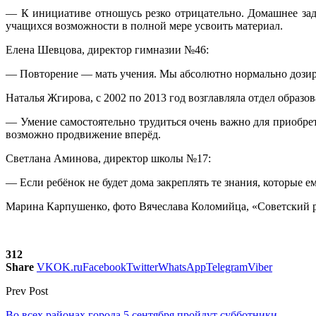
— К инициативе отно­шусь резко отрицатель­но. Домашнее за
учащихся возможности в полной мере усвоить ма­териал.
Елена Шевцова, директор гимназии №46:
— Повторение — мать учения. Мы абсолютно нормально дозируе
Наталья Жгирова, с 2002 по 2013 год возглавляла отдел образ
— Умение самостоя­тельно трудиться очень важно для приобрет
возможно продвижение вперёд.
Светлана Аминова, директор школы №17:
— Если ребёнок не бу­дет дома закреплять те знания, которые ем
Марина Карпушенко, фото Вячеслава Коломийца, «Советский 
312
Share
VK
OK.ru
Facebook
Twitter
WhatsApp
Telegram
Viber
Prev Post
Во всех районах города 5 сентября пройдут субботники