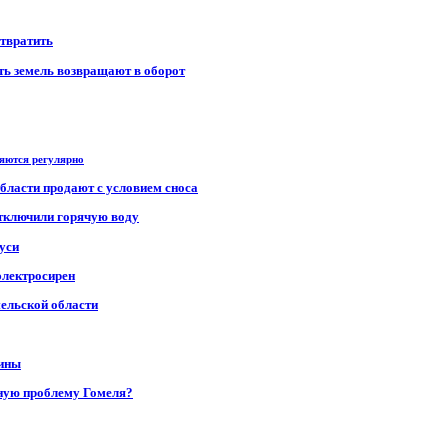
отвратить
сть земель возвращают в оборот
ряются регулярно
области продают с условием сноса
отключили горячую воду
уси
электросирен
мельской области
щины
ную проблему Гомеля?