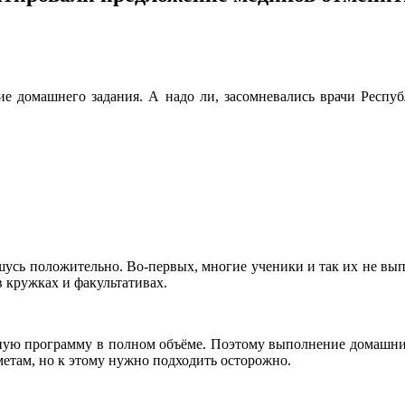
 до­машнего задания. А надо ли, засомневались врачи Респуб
усь по­ложительно. Во-первых, многие ученики и так их не выпо
в кружках и фа­культативах.
бную про­грамму в полном объёме. Поэтому выполнение до­машни
там, но к это­му нужно подходить осто­рожно.