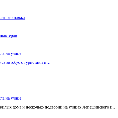
латного пляжа
мпьютеров
яла на улице
лись автобус с туристами и…
яла на улице
 жилых дома и несколько подворий на улицах Лепешинского и…