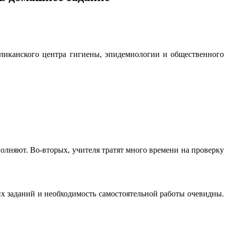
ликанско­го центра гигиены, эпидемиологии и общественного
лняют. Во-вторых, учителя тратят много вре­мени на проверку
х заданий и необхо­димость самостоятельной работы очевидны.