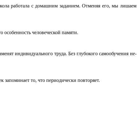
кола работала с домашним заданием. От­меняя его, мы лишаем
о особенность человеческой памяти.
енят индиви­дуального труда. Без глу­бокого самообучения не­
ек запоминает то, что периодически по­вторяет.