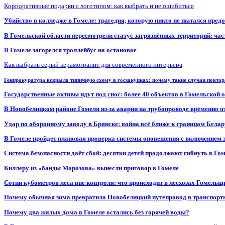
Корпоративные подарки с логотипом: как выбрать и не ошибиться
Убийство в колледже в Гомеле: трагедия, которую никто не пытался пред
В Гомельской области пересмотрели статус загрязнённых территорий: ча
В Гомеле загорелся троллейбус на остановке
Как выбрать серый керамогранит для современного интерьера
Генпрокуратура вскрыла типичную схему в госзакупках: почему такие случаи повто
Государственные активы идут под снос: более 40 объектов в Гомельской 
В Новобелицком районе Гомеля из-за аварии на трубопроводе временно 
Удар по оборонному заводу в Брянске: война всё ближе к границам Белар
В Гомеле пройдет плановая проверка системы оповещения с включением 
Система безопасности даёт сбой: десятки детей продолжают гибнуть в Го
Киллеру из «банды Морозова» вынесли приговор в Гомеле
Сотни кубометров леса вне контроля: что происходит в лесхозах Гомель
Почему обычная зима превратила Новобелицкий путепровод в транспорт
Почему два жилых дома в Гомеле остались без горячей воды?