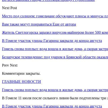
Next Post
Место под солнцем: гомельчане обсуждают плюсы и минусы п
Вам также могут понравиться
Еще от автора
Житель Светлогорска заразил вирусом-майнером более 500 ко
В Гомеле участок улицы Гагарина закрыли до конца августа
Гомель снова поплыл: вода вошла в жилые дома, а скорая застр
Беларуское телевидение: под ударом в Брянской области оказа
Prev
Next
Комментарии закрыты.
ГЛАВНЫЕ НОВОСТИ
Гомель снова поплыл: вода вошла в жилые дома, а скорая застр
В Гомеле 11 июля после сильного ливня были подтоплены три
В Гомеле участок улицы Гагарина закрыли до конца августа