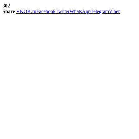
302
Share
VK
OK.ru
Facebook
Twitter
WhatsApp
Telegram
Viber