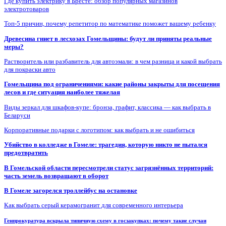
Где купить электрику в Бресте: обзор популярных магазинов
электротоваров
Топ-5 причин, почему репетитор по математике поможет вашему ребенку
Древесина гниет в лесхозах Гомельщины: будут ли приняты реальные
меры?
Растворитель или разбавитель для автоэмали: в чем разница и какой выбрать
для покраски авто
Гомельщина под ограничениями: какие районы закрыты для посещения
лесов и где ситуация наиболее тяжелая
Виды зеркал для шкафов-купе: бронза, графит, классика — как выбрать в
Беларуси
Корпоративные подарки с логотипом: как выбрать и не ошибиться
Убийство в колледже в Гомеле: трагедия, которую никто не пытался
предотвратить
В Гомельской области пересмотрели статус загрязнённых территорий:
часть земель возвращают в оборот
В Гомеле загорелся троллейбус на остановке
Как выбрать серый керамогранит для современного интерьера
Генпрокуратура вскрыла типичную схему в госзакупках: почему такие случаи