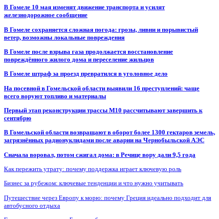
В Гомеле 10 мая изменят движение транспорта и усилят
железнодорожное сообщение
В Гомеле сохраняется сложная погода: грозы, ливни и порывистый
ветер, возможны локальные повреждения
В Гомеле после взрыва газа продолжается восстановление
повреждённого жилого дома и переселение жильцов
В Гомеле штраф за проезд превратился в уголовное дело
На посевной в Гомельской области выявили 16 преступлений: чаще
всего воруют топливо и материалы
Первый этап реконструкции трассы М10 рассчитывают завершить к
сентябрю
В Гомельской области возвращают в оборот более 1300 гектаров земель,
загрязнённых радионуклидами после аварии на Чернобыльской АЭС
Сначала воровал, потом сжигал дома: в Речице вору дали 9,5 года
Как пережить утрату: почему поддержка играет ключевую роль
Бизнес за рубежом: ключевые тенденции и что нужно учитывать
Путешествие через Европу к морю: почему Греция идеально подходит для
автобусного отдыха