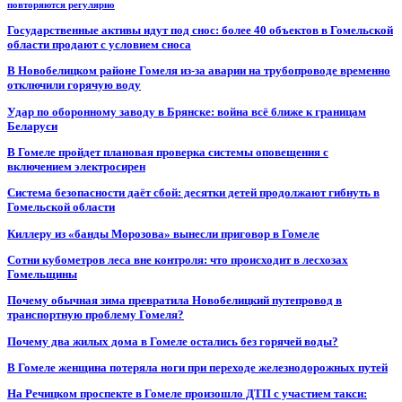
повторяются регулярно
Государственные активы идут под снос: более 40 объектов в Гомельской
области продают с условием сноса
В Новобелицком районе Гомеля из-за аварии на трубопроводе временно
отключили горячую воду
Удар по оборонному заводу в Брянске: война всё ближе к границам
Беларуси
В Гомеле пройдет плановая проверка системы оповещения с
включением электросирен
Система безопасности даёт сбой: десятки детей продолжают гибнуть в
Гомельской области
Киллеру из «банды Морозова» вынесли приговор в Гомеле
Сотни кубометров леса вне контроля: что происходит в лесхозах
Гомельщины
Почему обычная зима превратила Новобелицкий путепровод в
транспортную проблему Гомеля?
Почему два жилых дома в Гомеле остались без горячей воды?
В Гомеле женщина потеряла ноги при переходе железнодорожных путей
На Речицком проспекте в Гомеле произошло ДТП с участием такси: