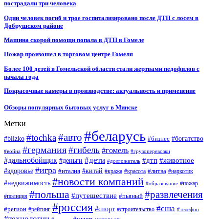
пострадали три человека
Один человек погиб и трое госпитализировано после ДТП с лосем в
Добрушском районе
Машина скорой помощи попала в ДТП в Гомеле
Пожар произошел в торговом центре Гомеля
Более 100 детей в Гомельской области стали жертвами педофилов с
начала года
Покрасочные камеры в производстве: актуальность и применение
Обзоры популярных бытовых услуг в Минске
Метки
#беларусь
#авто
#tochka
#blizko
#бизнес
#богатство
#германия
#гибель
#гомель
#война
#грузоперевозки
#дальнобойщик
#дети
#дтп
#животное
#деньги
#долгожитель
#игра
#китай
#здоровье
#литва
#италия
#кража
#красота
#наркотик
#новости компаний
#недвижимость
#пожар
#образование
#польша
#развлечения
#путешествие
#пьяный
#полиция
#россия
#сша
#спорт
#регион
#рейтинг
#строительство
#телефон
#технологии
#умер