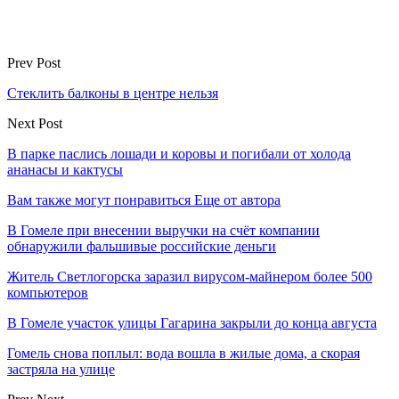
Prev Post
Стеклить балконы в центре нельзя
Next Post
В парке паслись лошади и коровы и погибали от холода
ананасы и кактусы
Вам также могут понравиться
Еще от автора
В Гомеле при внесении выручки на счёт компании
обнаружили фальшивые российские деньги
Житель Светлогорска заразил вирусом-майнером более 500
компьютеров
В Гомеле участок улицы Гагарина закрыли до конца августа
Гомель снова поплыл: вода вошла в жилые дома, а скорая
застряла на улице