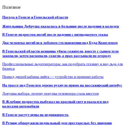
Полезное
Погода в Гомеле и Гомельской области
Жительница Добруша оказалась в больнице после падения в колодец
В Гомеле подросток погиб после падения с пятнадцатого этажа
Два человека погибли в лобовом столкновении под Буда-Кошелевом
В Гомельской области женщина убила сожителя, вместе с сыном тело
закопали, затем раскопали, сожгли, а прах рассыпали по огороду
Профессиональные льдогенераторы: как подобрать технику и вид льда для
бизнеса
Привод дверей кабины лифта — устройство и принцип работы
На трассе под Гомелем дерево рухнуло прямо на пассажирский автобус
Ловушка выбора: почему покупка телевизора стала квестом
В Жлобине подросток выбежал на красный свет и оказался под
колесами автомобиля
В Гомеле растут цены на недвижимость
В Речице обнаружили подпольный дом престарелых без лицензии