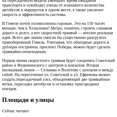
на пересадочную модель уменьшит время ожидания
транспорта и освободит улицы от излишнего количества
автобусов и маршрутов в одном месте, а также увеличит
скорость и эффективность системы.
В Гомеле почти полмиллиона горожан. Это на 150 тысяч
меньше, чем в Хельсинки! Метро, понятно, строить слишком
дорого и долго, а вот скоростной трамвай — вполне реальная
идея. Всего две линии смогли бы существенно разгрузить
правобережный Гомель. Учитывая, что объездные дороги и
дублеры построены, проспект Победы, можно будет сделать
трамвайно-пешеходным.
Первая линия скоростного трамвая будет соединять Советский
район и Федюнинского с центром и вокзалом. Вторая
(кольцевая) линия — Сельмаш и Волотову с центром и между
собой. На пересечении ул. Советской и ул. Ефремова можно
создать пересадочный узел, объединяющий две трамвайные
ветки, пересадку автобусов и остановку пригородных
поездов.
Площади и улицы
Сейчас читают