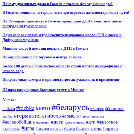
Почему два жилых дома в Гомеле остались без горячей воды?
В Гомеле женщина потеряла ноги при переходе железнодорожных путей
На Речицком проспекте в Гомеле произошло ДТП с участием такси:
пострадали три человека
Один человек погиб и трое госпитализировано после ДТП с лосем в
Добрушском районе
Машина скорой помощи попала в ДТП в Гомеле
Пожар произошел в торговом центре Гомеля
Более 100 детей в Гомельской области стали жертвами педофилов с
начала года
Покрасочные камеры в производстве: актуальность и применение
Обзоры популярных бытовых услуг в Минске
Метки
#беларусь
#авто
#tochka
#blizko
#бизнес
#богатство
#германия
#гибель
#гомель
#война
#грузоперевозки
#дальнобойщик
#дети
#дтп
#животное
#деньги
#долгожитель
#игра
#китай
#здоровье
#литва
#италия
#кража
#красота
#наркотик