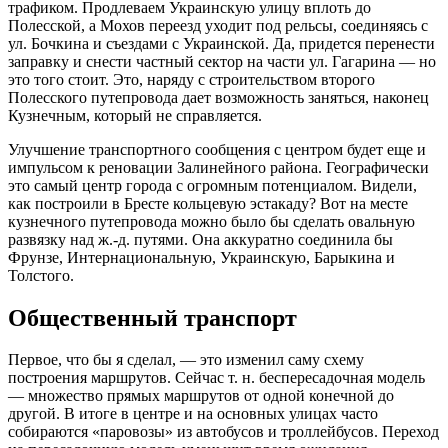
трафиком. Продлеваем Украинскую улицу вплоть до
Полесской, а Мохов переезд уходит под рельсы, соединяясь с
ул. Бочкина и съездами с Украинской. Да, придется перенести
заправку и снести частный сектор на части ул. Гагарина — но
это того стоит. Это, наряду с строительством второго
Полесского путепровода дает возможность заняться, наконец
Кузнечным, который не справляется.
Улучшение транспортного сообщения с центром будет еще и
импульсом к реновации Залинейного района. Географически
это самый центр города с огромным потенциалом. Видели,
как построили в Бресте кольцевую эстакаду? Вот на месте
кузнечного путепровода можно было бы сделать овальную
развязку над ж.-д. путями. Она аккуратно соединила бы
Фрунзе, Интернациональную, Украинскую, Барыкина и
Толстого.
Общественный транспорт
Первое, что бы я сделал, — это изменил саму схему
построения маршрутов. Сейчас т. н. беспересадочная модель
— множество прямых маршрутов от одной конечной до
другой. В итоге в центре и на основных улицах часто
собираются «паровозы» из автобусов и троллейбусов. Переход