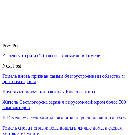
Prev Post
Аллею матери из 50 кленов заложили в Гомеле
Next Post
Гомель вновь признан самым благоустроенным областным
центром страны
Вам также могут понравиться
Еще от автора
Житель Светлогорска заразил вирусом-майнером более 500
компьютеров
В Гомеле участок улицы Гагарина закрыли до конца августа
Гомель снова поплыл: вода вошла в жилые дома, а скорая
застряла на улице