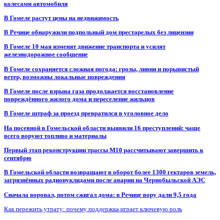
колесами автомобиля
В Гомеле растут цены на недвижимость
В Речице обнаружили подпольный дом престарелых без лицензии
В Гомеле 10 мая изменят движение транспорта и усилят
железнодорожное сообщение
В Гомеле сохраняется сложная погода: грозы, ливни и порывистый
ветер, возможны локальные повреждения
В Гомеле после взрыва газа продолжается восстановление
повреждённого жилого дома и переселение жильцов
В Гомеле штраф за проезд превратился в уголовное дело
На посевной в Гомельской области выявили 16 преступлений: чаще
всего воруют топливо и материалы
Первый этап реконструкции трассы М10 рассчитывают завершить к
сентябрю
В Гомельской области возвращают в оборот более 1300 гектаров земель,
загрязнённых радионуклидами после аварии на Чернобыльской АЭС
Сначала воровал, потом сжигал дома: в Речице вору дали 9,5 года
Как пережить утрату: почему поддержка играет ключевую роль