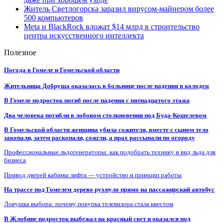
Житель Светлогорска заразил вирусом-майнером более
500 компьютеров
Meta и BlackRock вложат $14 млрд в строительство
центра искусственного интеллекта
Полезное
Погода в Гомеле и Гомельской области
Жительница Добруша оказалась в больнице после падения в колодец
В Гомеле подросток погиб после падения с пятнадцатого этажа
Два человека погибли в лобовом столкновении под Буда-Кошелевом
В Гомельской области женщина убила сожителя, вместе с сыном тело
закопали, затем раскопали, сожгли, а прах рассыпали по огороду
Профессиональные льдогенераторы: как подобрать технику и вид льда для
бизнеса
Привод дверей кабины лифта — устройство и принцип работы
На трассе под Гомелем дерево рухнуло прямо на пассажирский автобус
Ловушка выбора: почему покупка телевизора стала квестом
В Жлобине подросток выбежал на красный свет и оказался под