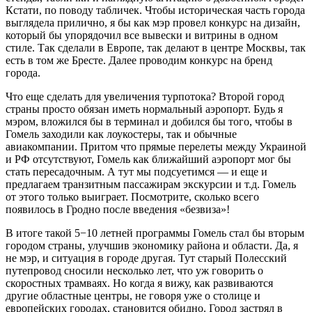
Кстати, по поводу табличек. Чтобы историческая часть города
выглядела прилично, я бы как мэр провел конкурс на дизайн,
который бы упорядочил все вывески и витрины в одном
стиле. Так сделали в Европе, так делают в центре Москвы, так
есть в том же Бресте. Далее проводим конкурс на бренд
города.
Что еще сделать для увеличения турпотока? Второй город
страны просто обязан иметь нормальный аэропорт. Будь я
мэром, вложился бы в терминал и добился бы того, чтобы в
Гомель заходили как лоукостеры, так и обычные
авиакомпании. Притом что прямые перелеты между Украиной
и РФ отсутствуют, Гомель как ближайший аэропорт мог бы
стать пересадочным. А тут мы подсуетимся — и еще и
предлагаем транзитным пассажирам экскурсии и т.д. Гомель
от этого только выиграет. Посмотрите, сколько всего
появилось в Гродно после введения «безвиза»!
В итоге такой 5−10 летней программы Гомель стал бы вторым
городом страны, улучшив экономику района и области. Да, я
не мэр, и ситуация в городе другая. Тут старый Полесский
путепровод сносили несколько лет, что уж говорить о
скоростных трамваях. Но когда я вижу, как развиваются
другие областные центры, не говоря уже о столице и
европейских городах, становится обидно. Город застрял в