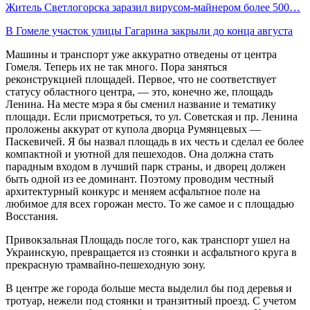
Житель Светлогорска заразил вирусом-майнером более 500…
В Гомеле участок улицы Гагарина закрыли до конца августа
Машины и транспорт уже аккуратно отведены от центра
Гомеля. Теперь их не так много. Пора заняться
реконструкцией площадей. Первое, что не соответствует
статусу областного центра, — это, конечно же, площадь
Ленина. На месте мэра я бы сменил название и тематику
площади. Если присмотреться, то ул. Советская и пр. Ленина
проложены аккурат от купола дворца Румянцевых —
Паскевичей. Я бы назвал площадь в их честь и сделал ее более
компактной и уютной для пешеходов. Она должна стать
парадным входом в лучший парк страны, и дворец должен
быть одной из ее доминант. Поэтому проводим честный
архитектурный конкурс и меняем асфальтное поле на
любимое для всех горожан место. То же самое и с площадью
Восстания.
Привокзальная Площадь после того, как транспорт ушел на
Украинскую, превращается из стоянки и асфальтного круга в
прекрасную трамвайно-пешеходную зону.
В центре же города больше места выделил бы под деревья и
тротуар, нежели под стоянки и транзитный проезд. С учетом