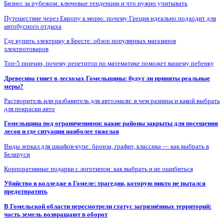
Бизнес за рубежом: ключевые тенденции и что нужно учитывать
Путешествие через Европу к морю: почему Греция идеально подходит для
автобусного отдыха
Где купить электрику в Бресте: обзор популярных магазинов
электротоваров
Топ-5 причин, почему репетитор по математике поможет вашему ребенку
Древесина гниет в лесхозах Гомельщины: будут ли приняты реальные
меры?
Растворитель или разбавитель для автоэмали: в чем разница и какой выбрать
для покраски авто
Гомельщина под ограничениями: какие районы закрыты для посещения
лесов и где ситуация наиболее тяжелая
Виды зеркал для шкафов-купе: бронза, графит, классика — как выбрать в
Беларуси
Корпоративные подарки с логотипом: как выбрать и не ошибиться
Убийство в колледже в Гомеле: трагедия, которую никто не пытался
предотвратить
В Гомельской области пересмотрели статус загрязнённых территорий:
часть земель возвращают в оборот