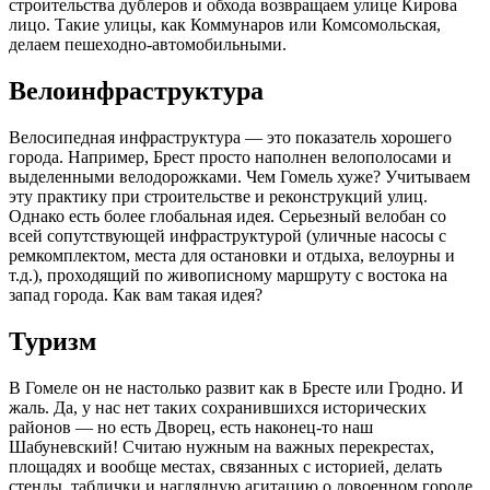
строительства дублеров и обхода возвращаем улице Кирова
лицо. Такие улицы, как Коммунаров или Комсомольская,
делаем пешеходно-автомобильными.
Велоинфраструктура
Велосипедная инфраструктура — это показатель хорошего
города. Например, Брест просто наполнен велополосами и
выделенными велодорожками. Чем Гомель хуже? Учитываем
эту практику при строительстве и реконструкций улиц.
Однако есть более глобальная идея. Серьезный велобан со
всей сопутствующей инфраструктурой (уличные насосы с
ремкомплектом, места для остановки и отдыха, велоурны и
т.д.), проходящий по живописному маршруту с востока на
запад города. Как вам такая идея?
Туризм
В Гомеле он не настолько развит как в Бресте или Гродно. И
жаль. Да, у нас нет таких сохранившихся исторических
районов — но есть Дворец, есть наконец-то наш
Шабуневский! Считаю нужным на важных перекрестах,
площадях и вообще местах, связанных с историей, делать
стенды, таблички и наглядную агитацию о довоенном городе.