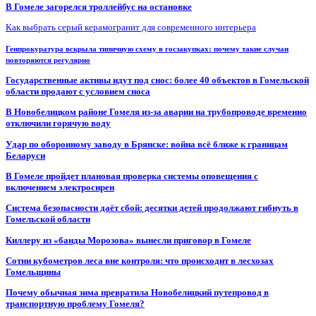
В Гомеле загорелся троллейбус на остановке
Как выбрать серый керамогранит для современного интерьера
Генпрокуратура вскрыла типичную схему в госзакупках: почему такие случаи
повторяются регулярно
Государственные активы идут под снос: более 40 объектов в Гомельской
области продают с условием сноса
В Новобелицком районе Гомеля из-за аварии на трубопроводе временно
отключили горячую воду
Удар по оборонному заводу в Брянске: война всё ближе к границам
Беларуси
В Гомеле пройдет плановая проверка системы оповещения с
включением электросирен
Система безопасности даёт сбой: десятки детей продолжают гибнуть в
Гомельской области
Киллеру из «банды Морозова» вынесли приговор в Гомеле
Сотни кубометров леса вне контроля: что происходит в лесхозах
Гомельщины
Почему обычная зима превратила Новобелицкий путепровод в
транспортную проблему Гомеля?