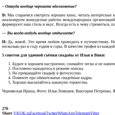
– Откуда вообще черпаете вдохновение?
В:
Мы стараемся смотреть хорошее кино, читать интересные к
анализируем конкурсные работы международных организаций 
формируют наш стиль и вкус. Всегда есть к чему стремиться, п
— Вы когда-нибудь вообще отдыхаете?
И
:
Да, зимой. Это время любим проводить в путешествиях. Не
несколько раз в году ездим в горы. В качестве трофея из кажд
5 советов для удачной съёмки свадьбы от Ильи и Вики:
Будьте в хорошем настроении, снимайте легко и не навязч
Постоянно находитесь в режиме поиска.
Не превращайте свадьбу в фотосессию.
Помните про обязательные свадебные кадры.
Хорошо высыпайтесь накануне торжества.
Чернявская Ирина, Фото: Илья Лемешев, Виктория Петренко, 
276
Share
VK
OK.ru
Facebook
Twitter
WhatsApp
Telegram
Viber