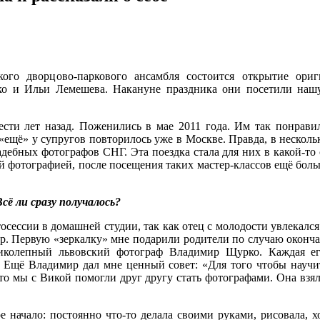
ого дворцово-­паркового ансамбля состоится открытие ор
о и Ильи Лемешева. Накануне праздника они посетили нашу 
ти лет назад. Поженились в мае 2011 года. Им так понравила
о «ещё» у супругов повторилось уже в Москве. Правда, в неско
дебных фотографов СНГ. Эта поездка стала для них в какой-то 
 фотографией, после посещения таких мастер-классов ещё больше
сё ли сразу получалось?
тосессии в домашней студии, так как отец с молодости увлекал
ер. Первую «зеркалку» мне подарили родители по случаю оконча
ликолепный львовский фотограф Владимир Щурко. Каждая е
 Ещё Владимир дал мне ценный совет: «Для того чтобы научи
что мы с Викой помогли друг другу стать фотографами. Она взяла
е начало: постоянно что-то делала своими руками, рисовала,