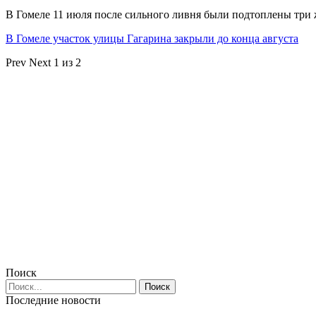
В Гомеле 11 июля после сильного ливня были подтоплены три
В Гомеле участок улицы Гагарина закрыли до конца августа
Prev
Next
1 из 2
Поиск
Последние новости