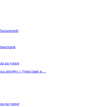
Паскевичей
мпьютеров
яла на улице
лись автобус с туристами и…
яла на улице