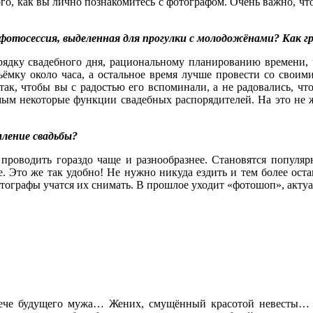
го, как вы лично познакомитесь с фотографом. Очень важно, ч
я фотосессия, выделенная для прогулки с молодожёнами? Как 
ядку свадебного дня, рациональному планированию времени, ч
ъёмку около часа, а остальное время лучше провести со своим
 так, чтобы вы с радостью его вспоминали, а не радовались, чт
амым некоторые функции свадебных распорядителей. На это не ж
мление свадьбы?
проводить гораздо чаще и разнообразнее. Становятся популя
 Это же так удобно! Не нужно никуда ездить и тем более оста
отографы учатся их снимать. В прошлое уходит «фотошоп», актуа
трече будущего мужа… Жених, смущённый красотой невесты…