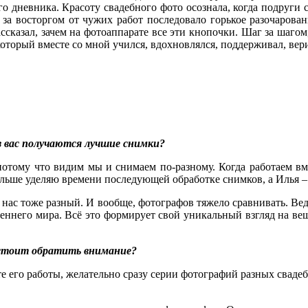
дневника. Красоту свадебного фото осознала, когда подруги с
 за восторгом от чужих работ последовало горькое разочарован
казал, зачем на фотоаппарате все эти кнопочки. Шаг за шагом, о
 который вместе со мной учился, вдохновлялся, поддерживал, ве
из вас получаются лучшие снимки?
потому что видим мы и снимаем по-разному. Когда работаем вм
ьше уделяю времени последующей обработке снимков, а Илья – 
нас тоже разный. И вообще, фотографов тяжело сравнивать. Ведь
треннего мира. Всё это формирует свой уникальный взгляд на вещ
 стоит обратить внимание?
его работы, желательно сразу серии фотографий разных свадеб. И