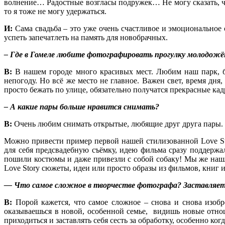
волнение… Радостные возгласы подружек… Не могу сказать, чт
то я тоже не могу удержаться.
И:
Сама свадьба – это уже очень счастливое и эмоциональное 
успеть запечатлеть на память для новобрачных.
– Где в Гомеле любите фотографировать прогулку молодожё
В:
В нашем городе много красивых мест. Любим наш парк, б
непогоду. Но всё же место не главное. Важен свет, время дня
просто бежать по улице, обязательно получатся прекрасные кад
– А какие пары больше нравится снимать?
В:
Очень любим снимать открытые, любящие друг друга пары. А
Можно привести пример первой нашей стилизованной Love Sto
для себя предсвадебную съёмку, идею фильма сразу поддержа
пошили костюмы и даже привезли с собой собаку! Мы же нашл
Love Story сюжеты, идеи или просто образы из фильмов, книг 
— Что самое сложное в творчестве фотографа? Заставляет
В:
Порой кажется, что самое сложное – снова и снова изобр
оказываешься в новой, особенной семье, видишь новые отнош
приходиться и заставлять себя сесть за обработку, особенно ког