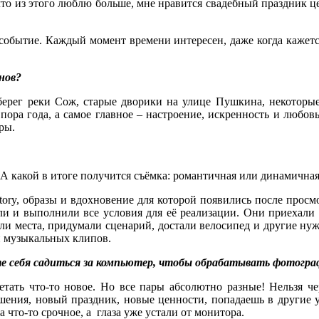
о из этого люблю больше, мне нравится свадебный праздник цел
событие. Каждый момент времени интересен, даже когда кажется
нов?
ерег реки Сож, старые дворики на улице Пушкина, некоторые
, пора года, а самое главное – настроение, искренность и любов
ры.
 какой в итоге получится съёмка: романтичная или динамичная 
ry, образы и вдохновение для которой появились после просмо
ли и выполнили все условия для её реализации. Они приехали в
и места, придумали сценарий, достали велосипед и другие нужн
и музыкальных клипов.
е себя садиться за компьютер, чтобы обрабатывать фотогр
етать что-то новое. Но все пары абсолютно разные! Нельзя ч
ения, новый праздник, новые ценности, попадаешь в другие у
да что-то срочное, а глаза уже устали от монитора.