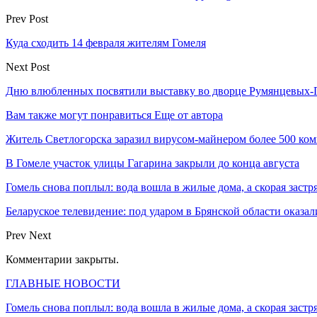
Prev Post
Куда сходить 14 февраля жителям Гомеля
Next Post
Дню влюбленных посвятили выставку во дворце Румянцевых-
Вам также могут понравиться
Еще от автора
Житель Светлогорска заразил вирусом-майнером более 500 ко
В Гомеле участок улицы Гагарина закрыли до конца августа
Гомель снова поплыл: вода вошла в жилые дома, а скорая застр
Беларуское телевидение: под ударом в Брянской области оказа
Prev
Next
Комментарии закрыты.
ГЛАВНЫЕ НОВОСТИ
Гомель снова поплыл: вода вошла в жилые дома, а скорая застр