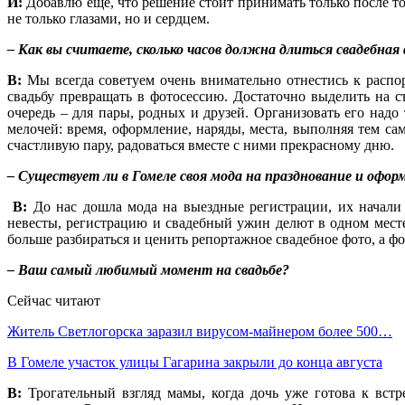
И:
Добавлю ещё, что решение стоит принимать только после то
не только глазами, но и сердцем.
– Как вы считаете, сколько часов должна длиться свадебна
В:
Мы всегда советуем очень внимательно отнестись к распор
свадьбу превращать в фотосессию. Достаточно выделить на с
очередь – для пары, родных и друзей. Организовать его надо
мелочей: время, оформление, наряды, места, выполняя тем с
счастливую пару, радоваться вместе с ними прекрасному дню.
– Существует ли в Гомеле своя мода на празднование и офор
В:
До нас дошла мода на выездные регистрации, их начали 
невесты, регистрацию и свадебный ужин делют в одном месте.
больше разбираться и ценить репортажное свадебное фото, а ф
– Ваш самый любимый момент на свадьбе?
Сейчас читают
Житель Светлогорска заразил вирусом-майнером более 500…
В Гомеле участок улицы Гагарина закрыли до конца августа
В:
Трогательный взгляд мамы, когда дочь уже готова к вс