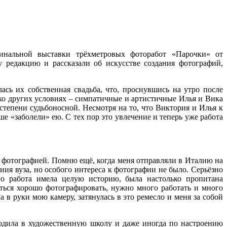
игинальной выставки трёхметровых фоторабот «Парочки» от
редакцию и рассказали об искусстве создания фотографий,
сь их собственная свадьба, что, проснувшись на утро после
лько других условиях – симпатичные и артистичные Илья и Вика
степени судьбоносной. Несмотря на то, что Виктория и Илья к
 «заболели» ею. С тех пор это увлечение и теперь уже работа
ся фотографией. Помню ещё, когда меня отправляли в Италию на
ния вуза, но особого интереса к фотографии не было. Серьёзно
го работа имела целую историю, была настолько пропитана
ться хорошо фотографировать, нужно много работать и много
 в руки мою камеру, затянулась в это ремесло и меня за собой
 ходила в художественную школу и даже иногда по настроению