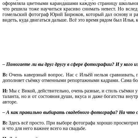
оформляла цветными карандашами каждую страницу школьного 
что решила тоже научиться красиво снимать невест. Но вслед
гомельский фотограф Юрий Бирюков, который дал основу и расс
видеть, куда двигаться дальше. Всё это время рядом был Илья,
– Помогаете ли вы друг другу в сфере фотографии? И у кого 
В:
Очень каверзный вопрос. Нас с Ильёй нельзя сравнивать, 
дополняет съёмку отменными репортажными кадрами. Сама бол
И
:
Мы с Викой, действительно, очень разные, и стиль съёмки у 
таланта, но и от состояния души, вкуса и даже богатства вну
авторе.
– А как правильно выбирать свадебного фотографа? На что
В:
Здесь всё просто. При выборе фотографа хорошо просмотрите 
и что для него важнее всего на свадьбе.