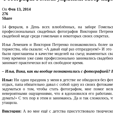
On
Фев 13, 2014
276
Share
14 февраля, в День всех влюблённых, на заборе Гомельск
профессиональных свадебных фотографов Виктории Петренк
свадебной моде среди гомельчан и некоторых своих секретах.
Илья Лемешев и Виктория Петренко познакомились более шес
торжества, оба сказали: «А давай ещё раз отпразднуем!» И эт
были приглашены в качестве моделей на съезд знаменитых сва
тому времени уже сами профессионально занимались свадебной
занимает практически всё их свободное время.
– Илья, Вика, как вы вообще познакомились с фотографией? В
Илья:
Ни один праздник у меня в детстве не обходился без фо
отдых, папа обязательно давал с собой одну из своих фотокам
задуматься о том, чтобы стать фотографом, мне помог ве
невероятными ощущениями, что я вдохновился его работами.
думать!» С тех пор я этим и занимаюсь. Да и так сложилось, 
утащила.
Виктория:
А во мне ещё с детства присутствовало творческо