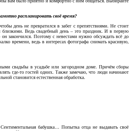
тобы вам было приятно и комфортно с ним общаться. Выбирайте
грамотно распланировать своё время?
тобы день не превратился в забег с препятствиями. Не стоит
и близкими. Ведь свадебный день – это праздник. И в первую
о он закончился. Поэтому с невестами нужно обсуждать всё до
алко времени, ведь в интересах фотографа снимать красивую,
рными свадьбы в усадьбе или загородном доме. Причём сборы
влять где-то гостей одних. Также замечаю, что люди начинают
льной становится естественная обработка.
 Сентиментальная бабушка… Попытка отца не выдавать своё