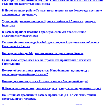
области продают с условием сноса
В Новобелицком районе Гомеля из-за аварии на трубопроводе временно
отключили горячую воду
Удар по оборонному заводу в Брянске: война всё ближе к границам
Беларуси
В Гомеле пройдет плановая проверка системы оповещения с
включением электросирен
Система безопасности даёт сбой: десятки детей продолжают гибнуть в
Гомельской области
Киллеру из «банды Морозова» вынесли приговор в Гомеле
Сотни кубометров леса вне контроля: что происходит в лесхозах
Гомельщины
Почему обычная зима превратила Новобелицкий путепровод в
транспортную проблему Гомеля?
Почему два жилых дома в Гомеле остались без горячей воды?
В Гомеле женщина потеряла ноги при переходе железнодорожных путей
На Речицком проспекте в Гомеле произошло ДТП с участием такси:
пострадали три человека