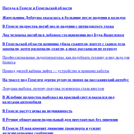
Погода в Гомеле и Гомельской области
Жительница Добруша оказалась в больнице после падения в колодец
В Гомеле подросток погиб после падения с пятнадцатого этажа
Два человека погибли в лобовом столкновении под Буда-Кошелевом
В Гомельской области женщина убила сожителя, вместе с сыном тело
закопали, затем раскопали, сожгли, а прах рассыпали по огороду
Профессиональные льдогенераторы: как подобрать технику и вид льда для
бизнеса
Привод дверей кабины лифта — устройство и принцип работы
На трассе под Гомелем дерево рухнуло прямо на пассажирский автобус
Ловушка выбора: почему покупка телевизора стала квестом
В Жлобине подросток выбежал на красный свет и оказался под
колесами автомобиля
В Гомеле растут цены на недвижимость
В Речице обнаружили подпольный дом престарелых без лицензии
В Гомеле 10 мая изменят движение транспорта и усилят
железнодорожное сообщение