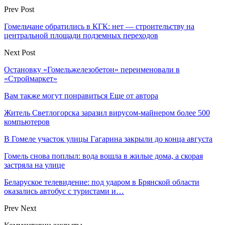
Prev Post
Гомельчане обратились в КГК: нет — строительству на
центральной площади подземных переходов
Next Post
Остановку «Гомельжелезобетон» переименовали в
«Строймаркет»
Вам также могут понравиться
Еще от автора
Житель Светлогорска заразил вирусом-майнером более 500
компьютеров
В Гомеле участок улицы Гагарина закрыли до конца августа
Гомель снова поплыл: вода вошла в жилые дома, а скорая
застряла на улице
Беларуское телевидение: под ударом в Брянской области
оказались автобус с туристами и…
Prev
Next