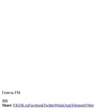
Гомель FM
331
Share
VK
OK.ru
Facebook
Twitter
WhatsApp
Telegram
Viber