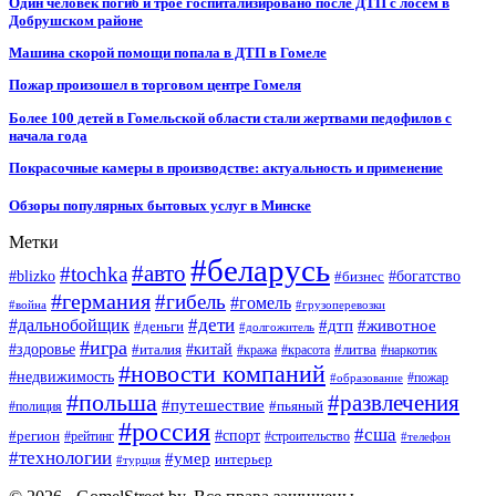
Один человек погиб и трое госпитализировано после ДТП с лосем в
Добрушском районе
Машина скорой помощи попала в ДТП в Гомеле
Пожар произошел в торговом центре Гомеля
Более 100 детей в Гомельской области стали жертвами педофилов с
начала года
Покрасочные камеры в производстве: актуальность и применение
Обзоры популярных бытовых услуг в Минске
Метки
#беларусь
#авто
#tochka
#blizko
#бизнес
#богатство
#германия
#гибель
#гомель
#война
#грузоперевозки
#дальнобойщик
#дети
#дтп
#животное
#деньги
#долгожитель
#игра
#китай
#здоровье
#литва
#италия
#кража
#красота
#наркотик
#новости компаний
#недвижимость
#пожар
#образование
#польша
#развлечения
#путешествие
#пьяный
#полиция
#россия
#сша
#спорт
#регион
#рейтинг
#строительство
#телефон
#технологии
#умер
интерьер
#турция