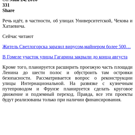
331
Share
Речь идёт, в частности, об улицах Университетской, Чехова и
Хатаевича.
Сейчас читают
Житель Светлогорска заразил вирусом-майнером более 500…
В Гомеле участок улицы Гагарина закрыли до конца августа
Кроме того, планируется расширить проезжую часть площади
Ленина до шести полос и обустроить там островки
безопасности. Рассматривается вопрос о реконструкции
улицы Интернациональной. На развязке с кузнечным
путепроводом и Фрунзе планируется сделать круговое
движение и подземный переход. Правда, все эти проекты
будут реализованы только при наличии финансирования.