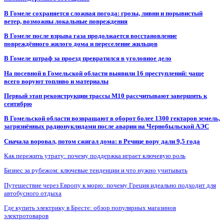
В Гомеле сохраняется сложная погода: грозы, ливни и порывистый
ветер, возможны локальные повреждения
В Гомеле после взрыва газа продолжается восстановление
повреждённого жилого дома и переселение жильцов
В Гомеле штраф за проезд превратился в уголовное дело
На посевной в Гомельской области выявили 16 преступлений: чаще
всего воруют топливо и материалы
Первый этап реконструкции трассы М10 рассчитывают завершить к
сентябрю
В Гомельской области возвращают в оборот более 1300 гектаров земель,
загрязнённых радионуклидами после аварии на Чернобыльской АЭС
Сначала воровал, потом сжигал дома: в Речице вору дали 9,5 года
Как пережить утрату: почему поддержка играет ключевую роль
Бизнес за рубежом: ключевые тенденции и что нужно учитывать
Путешествие через Европу к морю: почему Греция идеально подходит для
автобусного отдыха
Где купить электрику в Бресте: обзор популярных магазинов
электротоваров