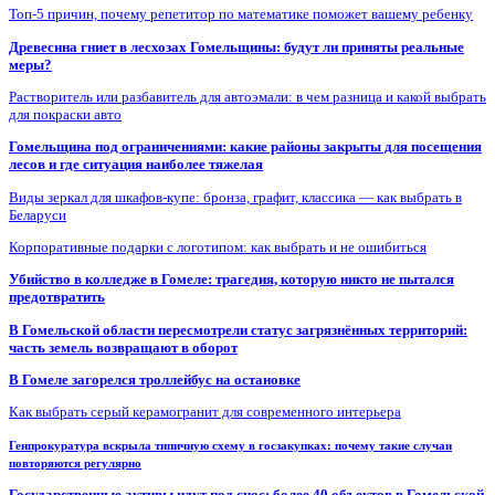
Топ-5 причин, почему репетитор по математике поможет вашему ребенку
Древесина гниет в лесхозах Гомельщины: будут ли приняты реальные
меры?
Растворитель или разбавитель для автоэмали: в чем разница и какой выбрать
для покраски авто
Гомельщина под ограничениями: какие районы закрыты для посещения
лесов и где ситуация наиболее тяжелая
Виды зеркал для шкафов-купе: бронза, графит, классика — как выбрать в
Беларуси
Корпоративные подарки с логотипом: как выбрать и не ошибиться
Убийство в колледже в Гомеле: трагедия, которую никто не пытался
предотвратить
В Гомельской области пересмотрели статус загрязнённых территорий:
часть земель возвращают в оборот
В Гомеле загорелся троллейбус на остановке
Как выбрать серый керамогранит для современного интерьера
Генпрокуратура вскрыла типичную схему в госзакупках: почему такие случаи
повторяются регулярно
Государственные активы идут под снос: более 40 объектов в Гомельской