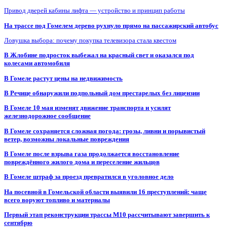
Привод дверей кабины лифта — устройство и принцип работы
На трассе под Гомелем дерево рухнуло прямо на пассажирский автобус
Ловушка выбора: почему покупка телевизора стала квестом
В Жлобине подросток выбежал на красный свет и оказался под
колесами автомобиля
В Гомеле растут цены на недвижимость
В Речице обнаружили подпольный дом престарелых без лицензии
В Гомеле 10 мая изменят движение транспорта и усилят
железнодорожное сообщение
В Гомеле сохраняется сложная погода: грозы, ливни и порывистый
ветер, возможны локальные повреждения
В Гомеле после взрыва газа продолжается восстановление
повреждённого жилого дома и переселение жильцов
В Гомеле штраф за проезд превратился в уголовное дело
На посевной в Гомельской области выявили 16 преступлений: чаще
всего воруют топливо и материалы
Первый этап реконструкции трассы М10 рассчитывают завершить к
сентябрю