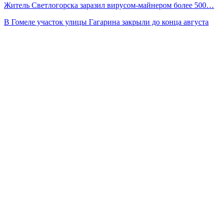
Житель Светлогорска заразил вирусом-майнером более 500…
В Гомеле участок улицы Гагарина закрыли до конца августа