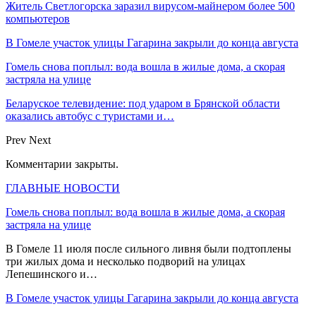
Житель Светлогорска заразил вирусом-майнером более 500
компьютеров
В Гомеле участок улицы Гагарина закрыли до конца августа
Гомель снова поплыл: вода вошла в жилые дома, а скорая
застряла на улице
Беларуское телевидение: под ударом в Брянской области
оказались автобус с туристами и…
Prev
Next
Комментарии закрыты.
ГЛАВНЫЕ НОВОСТИ
Гомель снова поплыл: вода вошла в жилые дома, а скорая
застряла на улице
В Гомеле 11 июля после сильного ливня были подтоплены
три жилых дома и несколько подворий на улицах
Лепешинского и…
В Гомеле участок улицы Гагарина закрыли до конца августа