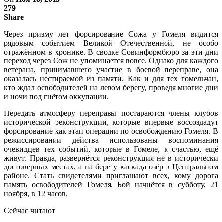
279
Share
Через призму лет форсирование Сожа у Гомеля видится
рядовым событием Великой Отечественной, не особо
отражённом в хронике. В сводке Совинформбюро за эти дни
переход через Сож не упоминается вовсе. Однако для каждого
ветерана, принимавшего участие в боевой переправе, она
оказалась нестираемой из памяти. Как и для тех гомельчан,
кто ждал освободителей на левом берегу, проведя многие дни
и ночи под гнётом оккупации.
Передать атмосферу переправы постараются члены клубов
исторической реконструкции, которые впервые воссоздадут
форсирование как этап операции по освобождению Гомеля. В
режиссировании действа использованы воспоминания
очевидцев тех событий, которые в Гомеле, к счастью, ещё
живут. Правда, развернётся реконструкция не в исторически
достоверных местах, а на берегу каскада озёр в Центральном
районе. Стать свидетелями приглашают всех, кому дорога
память освободителей Гомеля. Бой начнётся в субботу, 21
ноября, в 12 часов.
Сейчас читают