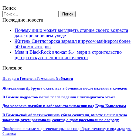
Поиск
Последние новости
Почему лицо может выглядеть старше своего возраста
даже при хорошем уходе
Житель Светлогорска заразил вирусом-майнером более
500 компьютеров
Meta и BlackRock вложат $14 млрд в строительство
центра искусственного интеллекта
Полезное
Погода в Гомеле и Гомельской области
Жительница Добруша оказалась в больнице после падения в колодец
В Гомеле подросток погиб после падения с пятнадцатого этажа
Два человека погибли в лобовом столкновении под Буда-Кошелевом
В Гомельской области женщина убила сожителя, вместе с сыном тело
закопали, затем раскопали, сожгли, а прах рассыпали по огороду
Профессиональные льдогенераторы: как подобрать технику и вид льда для
бизнеса