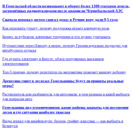
В Гомельской области возвращают в оборот более 1300 гектаров земель,
загрязнённых радионуклидами после аварии на Чернобыльской АЭС
Сначала воровал, потом сжигал дома: в Речице вору дали 9,5 года
Как пережить утрату: почему поддержка играет ключевую роль
Бизнес за рубежом: ключевые тенденции и что нужно учитывать
Путешествие через Европу к морю: почему Греция идеально подходит для
автобусного отдыха
Где купить электрику в Бресте: обзор популярных магазинов
электротоваров
Топ-5 причин, почему репетитор по математике поможет вашему ребенку
Древесина гниет в лесхозах Гомельщины: будут ли приняты реальные
меры?
Растворитель или разбавитель для автоэмали: в чем разница и какой выбрать
для покраски авто
Гомельщина под ограничениями: какие районы закрыты для посещения
лесов и где ситуация наиболее тяжелая
Виды зеркал для шкафов-купе: бронза, графит, классика — как выбрать в
Беларуси