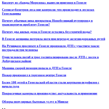
Киллеру из «банды Морозова» вынесли приговор в Гомеле
Сотни кубометров леса вне контроля: что происходит в лесхозах
Гомельщины
Почему обычная зима превратила Новобелицкий путепровод в
транспортную проблему Гомеля?
Почему два жилых дома в Гомеле остались без горячей воды?
В Гомеле женщина потеряла ноги при переходе железнодорожных путей
На Речицком проспекте в Гомеле произошло ДТП с участием такси:
пострадали три человека
Один человек погиб и трое госпитализировано после ДТП с лосем в
Добрушском районе
Машина скорой помощи попала в ДТП в Гомеле
Пожар произошел в торговом центре Гомеля
Более 100 детей в Гомельской области стали жертвами педофилов с
начала года
Покрасочные камеры в производстве: актуальность и применение
Обзоры популярных бытовых услуг в Минске