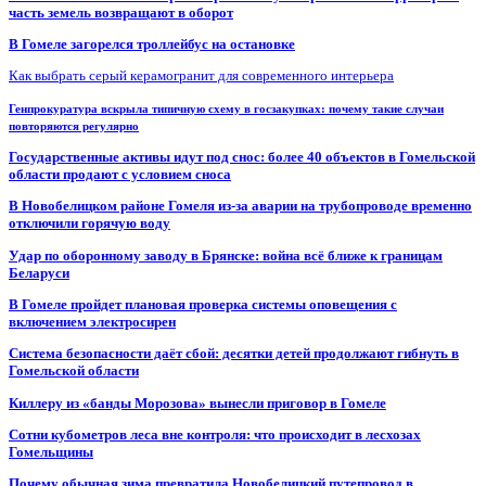
часть земель возвращают в оборот
В Гомеле загорелся троллейбус на остановке
Как выбрать серый керамогранит для современного интерьера
Генпрокуратура вскрыла типичную схему в госзакупках: почему такие случаи
повторяются регулярно
Государственные активы идут под снос: более 40 объектов в Гомельской
области продают с условием сноса
В Новобелицком районе Гомеля из-за аварии на трубопроводе временно
отключили горячую воду
Удар по оборонному заводу в Брянске: война всё ближе к границам
Беларуси
В Гомеле пройдет плановая проверка системы оповещения с
включением электросирен
Система безопасности даёт сбой: десятки детей продолжают гибнуть в
Гомельской области
Киллеру из «банды Морозова» вынесли приговор в Гомеле
Сотни кубометров леса вне контроля: что происходит в лесхозах
Гомельщины
Почему обычная зима превратила Новобелицкий путепровод в