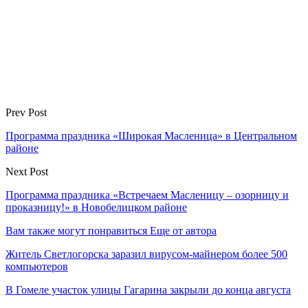
Prev Post
Программа праздника «Широкая Масленица» в Центральном
районе
Next Post
Программа праздника «Встречаем Масленицу – озорницу и
проказницу!» в Новобелицком районе
Вам также могут понравиться
Еще от автора
Житель Светлогорска заразил вирусом-майнером более 500
компьютеров
В Гомеле участок улицы Гагарина закрыли до конца августа