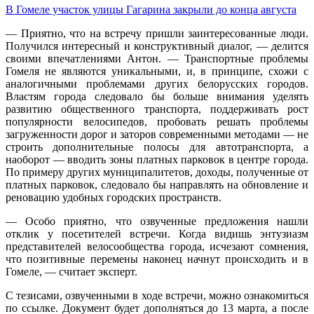
В Гомеле участок улицы Гагарина закрыли до конца августа
— Приятно, что на встречу пришли заинтересованные люди.
Получился интересный и конструктивный диалог, — делится
своими впечатлениями Антон. — Транспортные проблемы
Гомеля не являются уникальными, и, в принципе, схожи с
аналогичными проблемами других белорусских городов.
Властям города следовало бы больше внимания уделять
развитию общественного транспорта, поддерживать рост
популярности велосипедов, пробовать решать проблемы
загруженности дорог и заторов современными методами — не
строить дополнительные полосы для автотранспорта, а
наоборот — вводить зоны платных парковок в центре города.
По примеру других муниципалитетов, доходы, полученные от
платных парковок, следовало бы направлять на обновление и
реновацию удобных городских пространств.
— Особо приятно, что озвученные предложения нашли
отклик у посетителей встречи. Когда видишь энтузиазм
представителей велосообщества города, исчезают сомнения,
что позитивные перемены наконец начнут происходить и в
Гомеле, — считает эксперт.
С тезисами, озвученными в ходе встречи, можно ознакомиться
по ссылке. Документ будет дополняться до 13 марта, а после