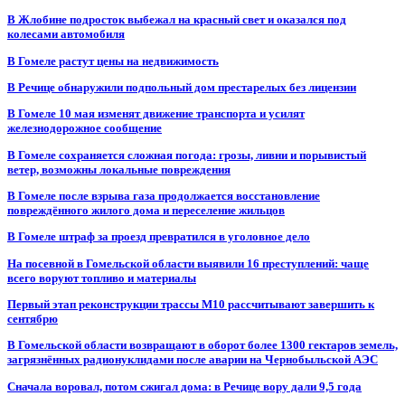
В Жлобине подросток выбежал на красный свет и оказался под
колесами автомобиля
В Гомеле растут цены на недвижимость
В Речице обнаружили подпольный дом престарелых без лицензии
В Гомеле 10 мая изменят движение транспорта и усилят
железнодорожное сообщение
В Гомеле сохраняется сложная погода: грозы, ливни и порывистый
ветер, возможны локальные повреждения
В Гомеле после взрыва газа продолжается восстановление
повреждённого жилого дома и переселение жильцов
В Гомеле штраф за проезд превратился в уголовное дело
На посевной в Гомельской области выявили 16 преступлений: чаще
всего воруют топливо и материалы
Первый этап реконструкции трассы М10 рассчитывают завершить к
сентябрю
В Гомельской области возвращают в оборот более 1300 гектаров земель,
загрязнённых радионуклидами после аварии на Чернобыльской АЭС
Сначала воровал, потом сжигал дома: в Речице вору дали 9,5 года