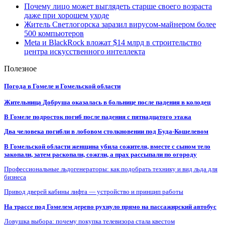
Почему лицо может выглядеть старше своего возраста
даже при хорошем уходе
Житель Светлогорска заразил вирусом-майнером более
500 компьютеров
Meta и BlackRock вложат $14 млрд в строительство
центра искусственного интеллекта
Полезное
Погода в Гомеле и Гомельской области
Жительница Добруша оказалась в больнице после падения в колодец
В Гомеле подросток погиб после падения с пятнадцатого этажа
Два человека погибли в лобовом столкновении под Буда-Кошелевом
В Гомельской области женщина убила сожителя, вместе с сыном тело
закопали, затем раскопали, сожгли, а прах рассыпали по огороду
Профессиональные льдогенераторы: как подобрать технику и вид льда для
бизнеса
Привод дверей кабины лифта — устройство и принцип работы
На трассе под Гомелем дерево рухнуло прямо на пассажирский автобус
Ловушка выбора: почему покупка телевизора стала квестом