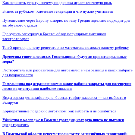
Как пережить утрату: почему поддержка играет ключевую роль
Бизнес за рубежом: ключевые тенденции и что нужно учитывать
Путешествие через Европу к морю: почему Греция идеально подходит для
автобусного отдыха
Где купить электрику в Бресте: обзор популярных магазинов
электротоваров
Топ-5 причин, почему репетитор по математике поможет вашему ребенку
Древесина гниет в лесхозах Гомельщины: будут ли приняты реальные
меры?
Растворитель или разбавитель для автоэмали: в чем разница и какой выбрать
для покраски авто
Гомельщина под ограничениями: какие районы закрыты для посещения
лесов и где ситуация наиболее тяжелая
Виды зеркал для шкафов-купе: бронза, графит, классика — как выбрать в
Беларуси
Корпоративные подарки с логотипом: как выбрать и не ошибиться
Убийство в колледже в Гомеле: трагедия, которую никто не пытался
предотвратить
В Гомельской области пересмотрели статус загрязнённых территорий: