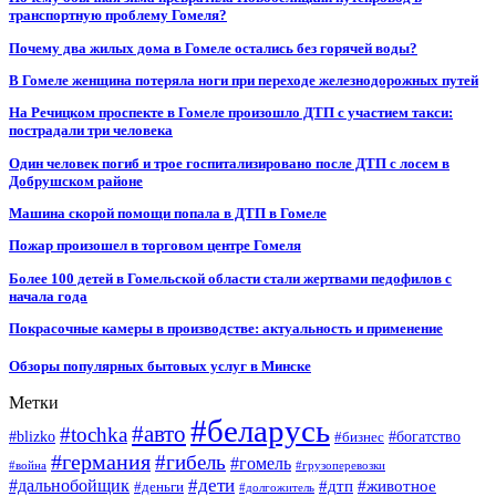
транспортную проблему Гомеля?
Почему два жилых дома в Гомеле остались без горячей воды?
В Гомеле женщина потеряла ноги при переходе железнодорожных путей
На Речицком проспекте в Гомеле произошло ДТП с участием такси:
пострадали три человека
Один человек погиб и трое госпитализировано после ДТП с лосем в
Добрушском районе
Машина скорой помощи попала в ДТП в Гомеле
Пожар произошел в торговом центре Гомеля
Более 100 детей в Гомельской области стали жертвами педофилов с
начала года
Покрасочные камеры в производстве: актуальность и применение
Обзоры популярных бытовых услуг в Минске
Метки
#беларусь
#авто
#tochka
#blizko
#бизнес
#богатство
#германия
#гибель
#гомель
#война
#грузоперевозки
#дальнобойщик
#дети
#дтп
#животное
#деньги
#долгожитель