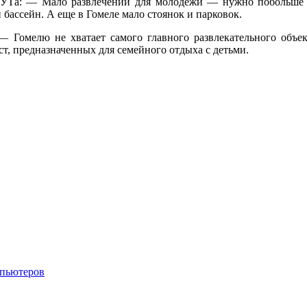
лГУТа: — Мало развлечений для молодежи — нужно побольше 
бассейн. А еще в Гомеле мало стоянок и парковок.
омелю не хватает самого главного развлекательного объек
т, предназначенных для семейного отдыха с детьми.
мпьютеров