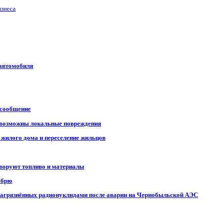
изнеса
 автомобиля
 сообщение
, возможны локальные повреждения
 жилого дома и переселение жильцов
 воруют топливо и материалы
ябрю
, загрязнённых радионуклидами после аварии на Чернобыльской АЭС