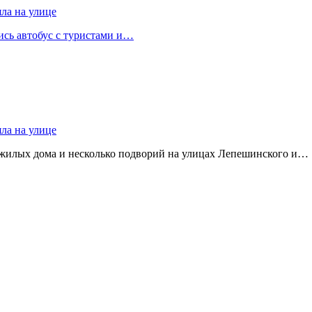
яла на улице
лись автобус с туристами и…
яла на улице
 жилых дома и несколько подворий на улицах Лепешинского и…