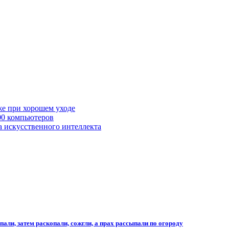
же при хорошем уходе
00 компьютеров
а искусственного интеллекта
али, затем раскопали, сожгли, а прах рассыпали по огороду