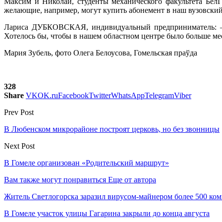
Максим и Николай, студенты механического факультета Бе
желающие, например, могут купить абонемент в наш вузовский 
Лариса ДУБКОВСКАЯ, индивидуальный предприниматель: — Г
Хотелось бы, чтобы в нашем областном центре было больше мес
Мария Зубель, фото Олега Белоусова, Гомельская праўда
328
Share
VK
OK.ru
Facebook
Twitter
WhatsApp
Telegram
Viber
Prev Post
В Любенском микрорайоне построят церковь, но без звонницы
Next Post
В Гомеле организован «Родительский маршрут»
Вам также могут понравиться
Еще от автора
Житель Светлогорска заразил вирусом-майнером более 500 ко
В Гомеле участок улицы Гагарина закрыли до конца августа