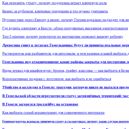
Как пережить утрату: почему поддержка играет ключевую роль
Бизнес за рубежом: ключевые тенденции и что нужно учитывать
Путешествие через Европу к морю: почему Греция идеально подходит для а
Где купить электрику в Бресте: обзор популярных магазинов электротоваров
Топ-5 причин, почему репетитор по математике поможет вашему ребенку
Древесина гниет в лесхозах Гомельщины: будут ли приняты реальные ме
Растворитель или разбавитель для автоэмали: в чем разница и какой выбрать 
Гомельщина под ограничениями: какие районы закрыты для посещения ле
Виды зеркал для шкафов-купе: бронза, графит, классика — как выбрать в Бел
Корпоративные подарки с логотипом: как выбрать и не ошибиться
Убийство в колледже в Гомеле: трагедия, которую никто не пытался пред
В Гомельской области пересмотрели статус загрязнённых территорий: ча
В Гомеле загорелся троллейбус на остановке
Как выбрать серый керамогранит для современного интерьера
Генпрокуратура вскрыла типичную схему в госзакупках: почему такие случаи повто