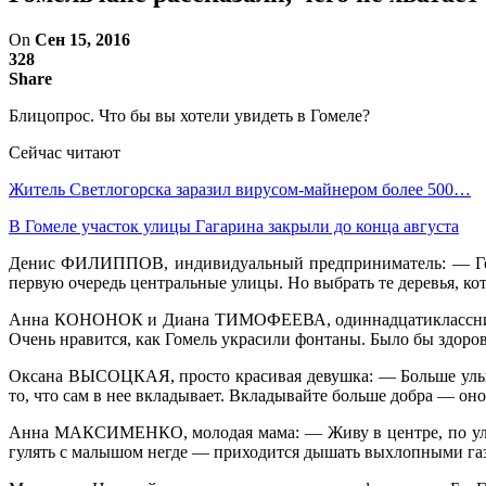
On
Сен 15, 2016
328
Share
Блицопрос. Что бы вы хотели увидеть в Гомеле?
Сейчас читают
Житель Светлогорска заразил вирусом-майнером более 500…
В Гомеле участок улицы Гагарина закрыли до конца августа
Денис ФИЛИППОВ, индивидуальный предприниматель: — Гомелю
первую очередь центральные улицы. Но выбрать те деревья, 
Анна КОНОНОК и Диана ТИМОФЕЕВА, одиннадцатиклассницы г
Очень нравится, как Гомель украсили фонтаны. Было бы здоров
Оксана ВЫСОЦКАЯ, просто красивая девушка: — Больше улыбо
то, что сам в нее вкладывает. Вкладывайте больше добра — оно
Анна МАКСИМЕНКО, молодая мама: — Живу в центре, по улице 
гулять с малышом негде — приходится дышать выхлопными газ