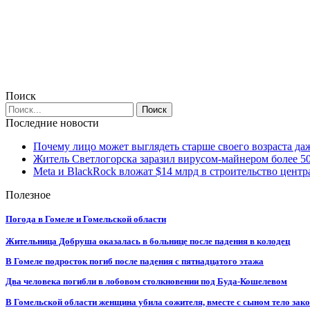
Поиск
Последние новости
Почему лицо может выглядеть старше своего возраста да
Житель Светлогорска заразил вирусом-майнером более 5
Meta и BlackRock вложат $14 млрд в строительство центр
Полезное
Погода в Гомеле и Гомельской области
Жительница Добруша оказалась в больнице после падения в колодец
В Гомеле подросток погиб после падения с пятнадцатого этажа
Два человека погибли в лобовом столкновении под Буда-Кошелевом
В Гомельской области женщина убила сожителя, вместе с сыном тело закоп