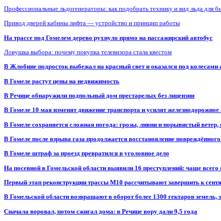
Профессиональные льдогенераторы: как подобрать технику и вид льда для б
Привод дверей кабины лифта — устройство и принцип работы
На трассе под Гомелем дерево рухнуло прямо на пассажирский автобус
Ловушка выбора: почему покупка телевизора стала квестом
В Жлобине подросток выбежал на красный свет и оказался под колесами
В Гомеле растут цены на недвижимость
В Речице обнаружили подпольный дом престарелых без лицензии
В Гомеле 10 мая изменят движение транспорта и усилят железнодорожное
В Гомеле сохраняется сложная погода: грозы, ливни и порывистый ветер
В Гомеле после взрыва газа продолжается восстановление повреждённого
В Гомеле штраф за проезд превратился в уголовное дело
На посевной в Гомельской области выявили 16 преступлений: чаще всего
Первый этап реконструкции трассы М10 рассчитывают завершить к сент
В Гомельской области возвращают в оборот более 1300 гектаров земель
Сначала воровал, потом сжигал дома: в Речице вору дали 9,5 года