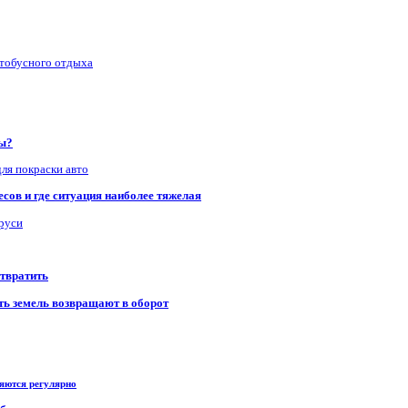
втобусного отдыха
ры?
для покраски авто
сов и где ситуация наиболее тяжелая
аруси
отвратить
сть земель возвращают в оборот
ряются регулярно