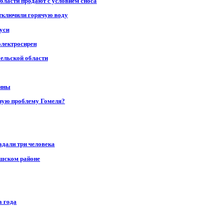
области продают с условием сноса
отключили горячую воду
уси
электросирен
мельской области
щины
ную проблему Гомеля?
адали три человека
ушском районе
а года