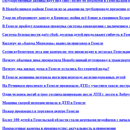
Государственные активы идут под снос: более 40 объектов в Гомельской 
В Новобелицком районе Гомеля из-за аварии на трубопроводе временно 
Удар по оборонному заводу в Брянске: война всё ближе к границам Белар
В Гомеле пройдет плановая проверка системы оповещения с включением 
Система безопасности даёт сбой: десятки детей продолжают гибнуть в Го
Киллеру из «банды Морозова» вынесли приговор в Гомеле
Сотни кубометров леса вне контроля: что происходит в лесхозах Гомель
Почему обычная зима превратила Новобелицкий путепровод в транспорт
Почему два жилых дома в Гомеле остались без горячей воды?
В Гомеле женщина потеряла ноги при переходе железнодорожных путей
На Речицком проспекте в Гомеле произошло ДТП с участием такси: постр
Один человек погиб и трое госпитализировано после ДТП с лосем в Добр
Машина скорой помощи попала в ДТП в Гомеле
Пожар произошел в торговом центре Гомеля
Более 100 детей в Гомельской области стали жертвами педофилов с начал
Покрасочные камеры в производстве: актуальность и применение