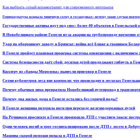
Как выбрать серый керамогранит для современного интерьера
Генпрокуратура вскрыла типичную схему в госзакупках: почему такие случаи повто
Государственные активы идут под снос: более 40 объектов в Гомельской 
В Новобелицком районе Гомеля из-за аварии на трубопроводе временно 
Удар по оборонному заводу в Брянске: война всё ближе к границам Белар
В Гомеле пройдет плановая проверка системы оповещения с включением 
Система безопасности даёт сбой: десятки детей продолжают гибнуть в Го
Киллеру из «банды Морозова» вынесли приговор в Гомеле
Сотни кубометров леса вне контроля: что происходит в лесхозах Гомель
Почему обычная зима превратила Новобелицкий путепровод в транспорт
Почему два жилых дома в Гомеле остались без горячей воды?
В Гомеле женщина потеряла ноги при переходе железнодорожных путей
На Речицком проспекте в Гомеле произошло ДТП с участием такси: постр
Один человек погиб и трое госпитализировано после ДТП с лосем в Добр
Машина скорой помощи попала в ДТП в Гомеле