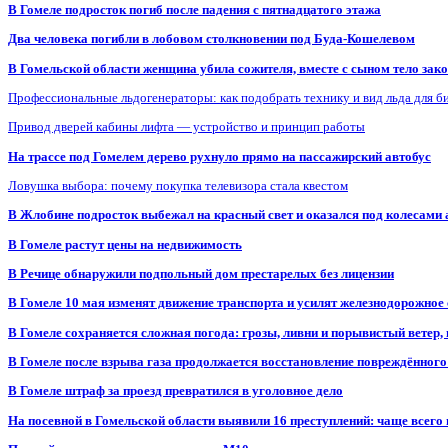
В Гомеле подросток погиб после падения с пятнадцатого этажа
Два человека погибли в лобовом столкновении под Буда-Кошелевом
В Гомельской области женщина убила сожителя, вместе с сыном тело закоп
Профессиональные льдогенераторы: как подобрать технику и вид льда для б
Привод дверей кабины лифта — устройство и принцип работы
На трассе под Гомелем дерево рухнуло прямо на пассажирский автобус
Ловушка выбора: почему покупка телевизора стала квестом
В Жлобине подросток выбежал на красный свет и оказался под колесами
В Гомеле растут цены на недвижимость
В Речице обнаружили подпольный дом престарелых без лицензии
В Гомеле 10 мая изменят движение транспорта и усилят железнодорожное
В Гомеле сохраняется сложная погода: грозы, ливни и порывистый ветер
В Гомеле после взрыва газа продолжается восстановление повреждённого
В Гомеле штраф за проезд превратился в уголовное дело
На посевной в Гомельской области выявили 16 преступлений: чаще всего