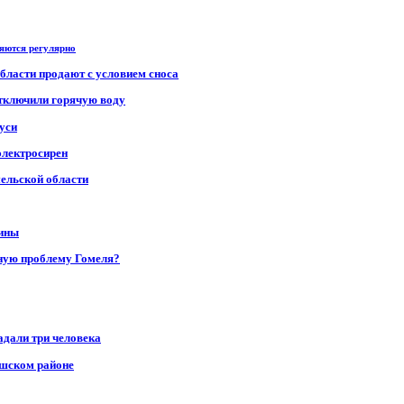
ряются регулярно
области продают с условием сноса
отключили горячую воду
уси
электросирен
мельской области
щины
ную проблему Гомеля?
адали три человека
ушском районе