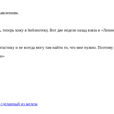
ъявле­ниям.
, теперь хо­жу в библиотеку. Вот две недели на­зад взяла в «Ле­н
н­тастику и не всег­да могу там найти то, что мне нужно. Поэто
он»
 сделанный из железа