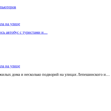
мпьютеров
яла на улице
лись автобус с туристами и…
яла на улице
 жилых дома и несколько подворий на улицах Лепешинского и…