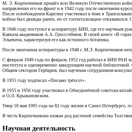
М. Э. Кирпичников прошёл всю Великую Отечественную войну. С
направлении его на фронт и в 1942 году после окончания кур
После освобождения Карелии участвовал в боях в Трансильвани
войны был дважды ранен, но от госпитализации отказывался. 
В 1946 году поступил в аспирантуру БИН, где его научным ру
Кавказа академиком А.А. Гроссгеймом. В своей книге «В гор
Эльевича, характеризуя его как истинного ботаника.
После окончания аспирантуры в 1948 г. М.Э. Кирпичников неп
С февраля 1949 года по февраль 1952 год работал в БИН РАН
института и одновременно заведующим научной библиотекой. 
Общим сектором Гербария, был научным сотрудником-консульта
В 1955 году подписал «Письмо трёхсот».
В 1955 и 1956 году участвовал в Объединённой советско-кит
и О.Л. Крыжановским.
Умер 18 мая 1995 года на 82 году жизни в Санкт-Петербурге, 
В честь Кирпичникова назван род растений семейства Толстян
Научная деятельность