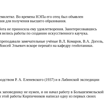
семилетке. Во времена НЭПа его отец был объявлен
ия для получения высшего образования.
абота не приносила ему удовлетворения. Заинтересовавшись
я велись работы по созданию искусственного каучука.
преподавали замечательные учёные В.Л. Комаров, В.А. Догель,
Моисей Эльевич вскоре перешёл на кафедру геоботаники.
одством Р. А. Еленевского (1937) и в Лабинской экспедиции
к заповеднику не нужен, и он начал работу в Большеземельской
м этой работы Кирпичников написал одну из первых своих