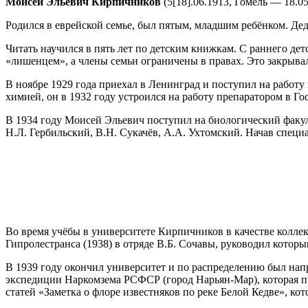
Моисей Эльевич Кирпичников
(5[18].06.1913, Гомель — 18.0
Родился в еврейской семье, был пятым, младшим ребёнком. Де
Читать научился в пять лет по детским книжкам. С раннего де
«лишенцем», а члены семьи ограничены в правах. Это закрыва
В ноябре 1929 года приехал в Ленинград и поступил на работу
химией, он в 1932 году устроился на работу препаратором в Г
В 1934 году Моисей Эльевич поступил на биологический факуль
Н.Л. Гербильский, В.Н. Сукачёв, А.А. Ухтомский. Начав специ
Во время учёбы в университете Кирпичников в качестве коллек
Гипролестранса (1938) в отряде В.Б. Сочавы, руководил которы
В 1939 году окончил университет и по распределению был напр
экспедиции Наркомзема РСФСР (город Нарьян-Мар), которая п
статей «Заметка о флоре известняков по реке Белой Кедве», ко