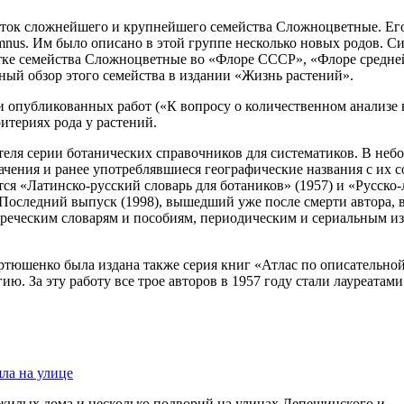
аток сложнейшего и крупнейшего семейства Сложноцветные. Его
amnus. Им было описано в этой группе несколько новых родов. 
тке семейства Сложноцветные во «Флоре СССР», «Флоре средней
ный обзор этого семейства в издании «Жизнь растений».
 опубликованных работ («К вопросу о количественном анализе в
итериях рода у растений.
теля серии ботанических справочников для систематиков. В неб
ачения и ранее употреблявшиеся географические названия с их
ся «Латинско-русский словарь для ботаников» (1957) и «Русско-
Последний выпуск (1998), вышедший уже после смерти автора, в
реческим словарям и пособиям, периодическим и сериальным и
ртюшенко была издана также серия книг «Атлас по описательной
. За эту работу все трое авторов в 1957 году стали лауреатами
яла на улице
 жилых дома и несколько подворий на улицах Лепешинского и…