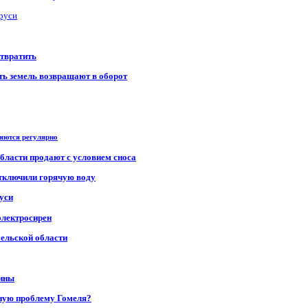
аруси
отвратить
сть земель возвращают в оборот
ряются регулярно
области продают с условием сноса
отключили горячую воду
уси
электросирен
мельской области
щины
ную проблему Гомеля?