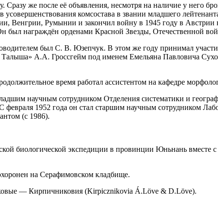
разу же после её объявления, несмотря на наличие у него брон
сов усовершенствования комсостава в звании младшего лейтенан
и, Венгрии, Румынии и закончил войну в 1945 году в Австрии в
Он был награждён орденами Красной Звезды, Отечественной войн
ководителем был С. В. Юзепчук. В этом же году принимал учас
ах Талыша» А.А. Гроссгейм под именем Емельяна Павловича Сух
родолжительное время работал ассистентом на кафедре морфоло
 младшим научным сотрудником Отделения систематики и геогра
С февраля 1952 года он стал старшим научным сотрудником Лаб
нтом (с 1986).
айской биологической экспедиции в провинции Юньнань вместе 
похоронен на Серафимовском кладбище.
ковые — Кирпичниковия (Kirpicznikovia Á.Löve & D.Löve).