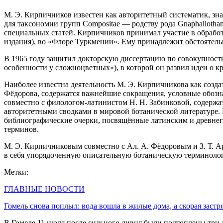
М. Э. Кирпичников известен как авторитетный систематик, зн
для таксономии групп Compositae — родству рода Gnaphalioth
специальных статей. Кирпичников принимал участие в обрабо
издания), во «Флоре Туркмении». Ему принадлежит обстоятель
В 1965 году защитил докторскую диссертацию по совокупности
особенности у сложноцветных»), в которой он развил идеи о кр
Наиболее известна деятельность М. Э. Кирпичникова как созда
Фёдорова, содержатся важнейшие сокращения, условные обозн
совместно с филологом-латинистом Н. Н. Забинковой, содержат
авторитетными сводками в мировой ботанической литературе. 
библиографические очерки, посвящённые латинским и древнег
терминов.
М. Э. Кирпичниковым совместно с Ал. А. Фёдоровым и З. Т. А
в себя упорядоченную описательную ботаническую терминологию
Метки:
ГЛАВНЫЕ НОВОСТИ
Гомель снова поплыл: вода вошла в жилые дома, а скорая застр
В Гомеле 11 июля после сильного ливня были подтоплены три