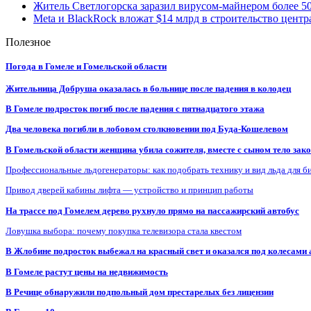
Житель Светлогорска заразил вирусом-майнером более 5
Meta и BlackRock вложат $14 млрд в строительство центр
Полезное
Погода в Гомеле и Гомельской области
Жительница Добруша оказалась в больнице после падения в колодец
В Гомеле подросток погиб после падения с пятнадцатого этажа
Два человека погибли в лобовом столкновении под Буда-Кошелевом
В Гомельской области женщина убила сожителя, вместе с сыном тело закоп
Профессиональные льдогенераторы: как подобрать технику и вид льда для б
Привод дверей кабины лифта — устройство и принцип работы
На трассе под Гомелем дерево рухнуло прямо на пассажирский автобус
Ловушка выбора: почему покупка телевизора стала квестом
В Жлобине подросток выбежал на красный свет и оказался под колесами
В Гомеле растут цены на недвижимость
В Речице обнаружили подпольный дом престарелых без лицензии