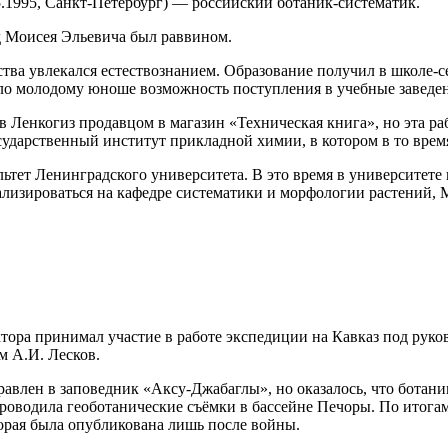
5.1995, Санкт-Петербург) — российский ботаник-систематик.
д Моисея Эльевича был раввином.
тства увлекался естествознанием. Образование получил в школе-
ло молодому юноше возможность поступления в учебные заведен
 в Ленкогиз продавцом в магазин «Техническая книга», но эта р
осударственный институт прикладной химии, в котором в то врем
тет Ленинградского университета. В это время в университете 
ализироваться на кафедре систематики и морфологии растений, 
тора принимал участие в работе экспедиции на Кавказ под руков
м А.И. Лесков.
авлен в заповедник «Аксу-Джабаглы», но оказалось, что ботани
роводила геоботанические съёмки в бассейне Печоры. По итога
торая была опубликована лишь после войны.