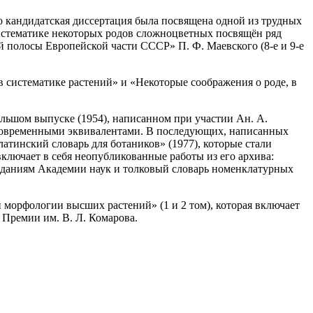
 кандидатская диссертация была посвящена одной из трудных
Систематике некоторых родов сложноцветных посвящён ряд
 полосы Европейской части СССР» П. Ф. Маевского (8-е и 9-е
 систематике растений» и «Некоторые соображения о роде, в
ольшом выпуске (1954), написанном при участии Ан. А.
 современными эквивалентами. В последующих, написанных
латинский словарь для ботаников» (1977), которые стали
ключает в себя неопубликованные работы из его архива:
зданиям Академии наук и толковый словарь номенклатурных
 морфологии высших растений» (1 и 2 том), которая включает
 Премии им. В. Л. Комарова.