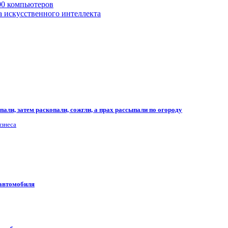
00 компьютеров
а искусственного интеллекта
али, затем раскопали, сожгли, а прах рассыпали по огороду
изнеса
 автомобиля