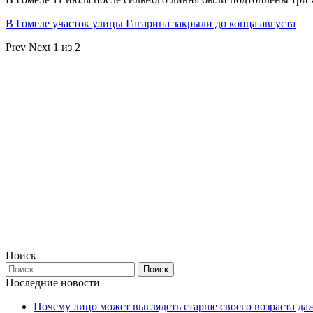
В Гомеле участок улицы Гагарина закрыли до конца августа
Prev
Next
1 из 2
Поиск
Последние новости
Почему лицо может выглядеть старше своего возраста да