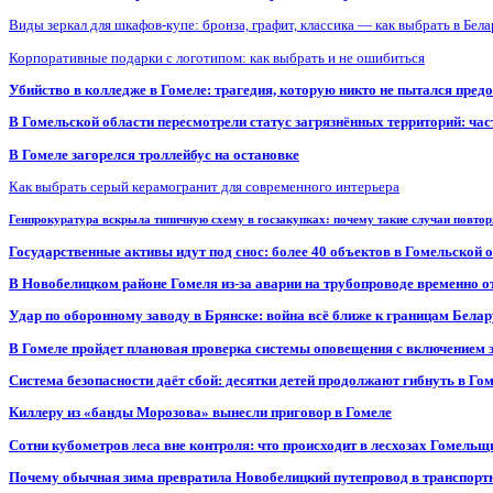
Виды зеркал для шкафов-купе: бронза, графит, классика — как выбрать в Бел
Корпоративные подарки с логотипом: как выбрать и не ошибиться
Убийство в колледже в Гомеле: трагедия, которую никто не пытался пред
В Гомельской области пересмотрели статус загрязнённых территорий: ча
В Гомеле загорелся троллейбус на остановке
Как выбрать серый керамогранит для современного интерьера
Генпрокуратура вскрыла типичную схему в госзакупках: почему такие случаи повто
Государственные активы идут под снос: более 40 объектов в Гомельской 
В Новобелицком районе Гомеля из-за аварии на трубопроводе временно 
Удар по оборонному заводу в Брянске: война всё ближе к границам Белар
В Гомеле пройдет плановая проверка системы оповещения с включением 
Система безопасности даёт сбой: десятки детей продолжают гибнуть в Го
Киллеру из «банды Морозова» вынесли приговор в Гомеле
Сотни кубометров леса вне контроля: что происходит в лесхозах Гомель
Почему обычная зима превратила Новобелицкий путепровод в транспорт