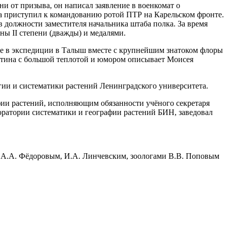
и от призыва, он написал заявление в военкомат о
та приступил к командованию ротой ПТР на Карельском фронте.
 должности заместителя начальника штаба полка. За время
ы II степени (дважды) и медалями.
тие в экспедиции в Талыш вместе с крупнейшим знатоком флоры
отина с большой теплотой и юмором описывает Моисея
гии и систематики растений Ленинградского университета.
фии растений, исполняющим обязанности учёного секретаря
оратории систематики и географии растений БИН, заведовал
с А.А. Фёдоровым, И.А. Линчевским, зоологами В.В. Поповым