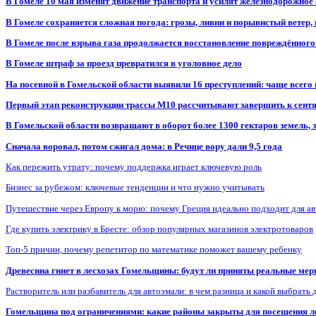
В Гомеле 10 мая изменят движение транспорта и усилят железнодорожное
В Гомеле сохраняется сложная погода: грозы, ливни и порывистый ветер
В Гомеле после взрыва газа продолжается восстановление повреждённого
В Гомеле штраф за проезд превратился в уголовное дело
На посевной в Гомельской области выявили 16 преступлений: чаще всего
Первый этап реконструкции трассы М10 рассчитывают завершить к сент
В Гомельской области возвращают в оборот более 1300 гектаров земель
Сначала воровал, потом сжигал дома: в Речице вору дали 9,5 года
Как пережить утрату: почему поддержка играет ключевую роль
Бизнес за рубежом: ключевые тенденции и что нужно учитывать
Путешествие через Европу к морю: почему Греция идеально подходит для а
Где купить электрику в Бресте: обзор популярных магазинов электротоваров
Топ-5 причин, почему репетитор по математике поможет вашему ребенку
Древесина гниет в лесхозах Гомельщины: будут ли приняты реальные ме
Растворитель или разбавитель для автоэмали: в чем разница и какой выбрать 
Гомельщина под ограничениями: какие районы закрыты для посещения ле