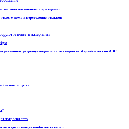
 сообщение
, возможны локальные повреждения
 жилого дома и переселение жильцов
 воруют топливо и материалы
ябрю
, загрязнённых радионуклидами после аварии на Чернобыльской АЭС
втобусного отдыха
ры?
для покраски авто
сов и где ситуация наиболее тяжелая