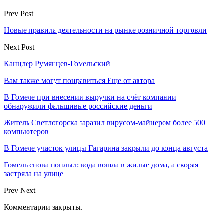
Prev Post
Новые правила деятельности на рынке розничной торговли
Next Post
Канцлер Румянцев-Гомельский
Вам также могут понравиться
Еще от автора
В Гомеле при внесении выручки на счёт компании
обнаружили фальшивые российские деньги
Житель Светлогорска заразил вирусом-майнером более 500
компьютеров
В Гомеле участок улицы Гагарина закрыли до конца августа
Гомель снова поплыл: вода вошла в жилые дома, а скорая
застряла на улице
Prev
Next
Комментарии закрыты.