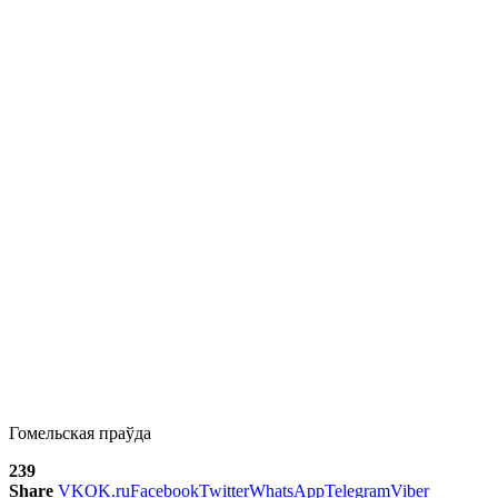
Гомельская праўда
239
Share
VK
OK.ru
Facebook
Twitter
WhatsApp
Telegram
Viber