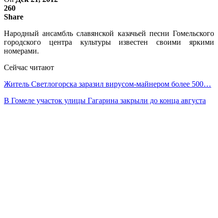
260
Share
Народный ансамбль славянской казачьей песни Гомельского
городского центра культуры известен своими яркими
номерами.
Сейчас читают
Житель Светлогорска заразил вирусом-майнером более 500…
В Гомеле участок улицы Гагарина закрыли до конца августа