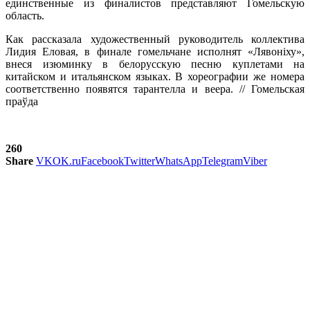
единственные из финалистов представляют Гомельскую
область.
Как рассказала художественный руководитель коллектива
Лидия Еловая, в финале гомельчане исполнят «Лявоніху»,
внеся изюминку в белорусскую песню куплетами на
китайском и итальянском языках. В хореографии же номера
соответственно появятся тарантелла и веера. // Гомельская
праўда
260
Share
VK
OK.ru
Facebook
Twitter
WhatsApp
Telegram
Viber