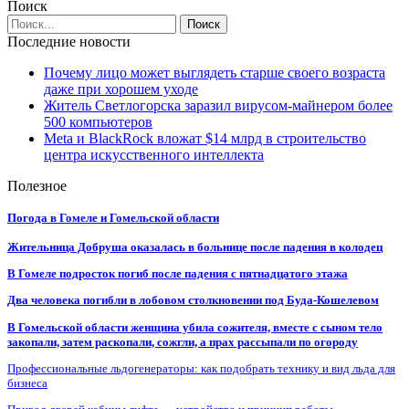
Поиск
Последние новости
Почему лицо может выглядеть старше своего возраста
даже при хорошем уходе
Житель Светлогорска заразил вирусом-майнером более
500 компьютеров
Meta и BlackRock вложат $14 млрд в строительство
центра искусственного интеллекта
Полезное
Погода в Гомеле и Гомельской области
Жительница Добруша оказалась в больнице после падения в колодец
В Гомеле подросток погиб после падения с пятнадцатого этажа
Два человека погибли в лобовом столкновении под Буда-Кошелевом
В Гомельской области женщина убила сожителя, вместе с сыном тело
закопали, затем раскопали, сожгли, а прах рассыпали по огороду
Профессиональные льдогенераторы: как подобрать технику и вид льда для
бизнеса