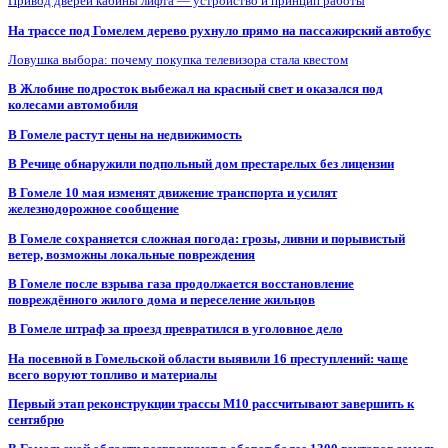
Привод дверей кабины лифта — устройство и принцип работы
На трассе под Гомелем дерево рухнуло прямо на пассажирский автобус
Ловушка выбора: почему покупка телевизора стала квестом
В Жлобине подросток выбежал на красный свет и оказался под
колесами автомобиля
В Гомеле растут цены на недвижимость
В Речице обнаружили подпольный дом престарелых без лицензии
В Гомеле 10 мая изменят движение транспорта и усилят
железнодорожное сообщение
В Гомеле сохраняется сложная погода: грозы, ливни и порывистый
ветер, возможны локальные повреждения
В Гомеле после взрыва газа продолжается восстановление
повреждённого жилого дома и переселение жильцов
В Гомеле штраф за проезд превратился в уголовное дело
На посевной в Гомельской области выявили 16 преступлений: чаще
всего воруют топливо и материалы
Первый этап реконструкции трассы М10 рассчитывают завершить к
сентябрю