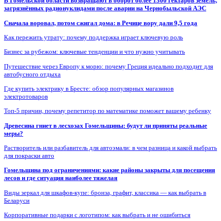
В Гомельской области возвращают в оборот более 1300 гектаров земель,
загрязнённых радионуклидами после аварии на Чернобыльской АЭС
Сначала воровал, потом сжигал дома: в Речице вору дали 9,5 года
Как пережить утрату: почему поддержка играет ключевую роль
Бизнес за рубежом: ключевые тенденции и что нужно учитывать
Путешествие через Европу к морю: почему Греция идеально подходит для
автобусного отдыха
Где купить электрику в Бресте: обзор популярных магазинов
электротоваров
Топ-5 причин, почему репетитор по математике поможет вашему ребенку
Древесина гниет в лесхозах Гомельщины: будут ли приняты реальные
меры?
Растворитель или разбавитель для автоэмали: в чем разница и какой выбрать
для покраски авто
Гомельщина под ограничениями: какие районы закрыты для посещения
лесов и где ситуация наиболее тяжелая
Виды зеркал для шкафов-купе: бронза, графит, классика — как выбрать в
Беларуси
Корпоративные подарки с логотипом: как выбрать и не ошибиться