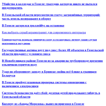
Убийство в колледже в Гомеле: трагедия, которую никто не пытался
предотвратить
В Гомельской области пересмотрели статус загрязнённых территорий:
часть земель возвращают в оборот
В Гомеле загорелся троллейбус на остановке
Как выбрать серый керамогранит для современного интерьера
Генпрокуратура вскрыла типичную схему в госзакупках: почему такие случаи
повторяются регулярно
Государственные активы идут под снос: более 40 объектов в Гомельской
области продают с условием сноса
В Новобелицком районе Гомеля из-за аварии на трубопроводе временно
отключили горячую воду
Удар по оборонному заводу в Брянске: война всё ближе к границам
Беларуси
В Гомеле пройдет плановая проверка системы оповещения с
включением электросирен
Система безопасности даёт сбой: десятки детей продолжают гибнуть в
Гомельской области
Киллеру из «банды Морозова» вынесли приговор в Гомеле