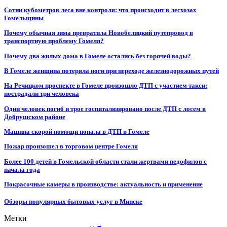
Сотни кубометров леса вне контроля: что происходит в лесхозах
Гомельщины
Почему обычная зима превратила Новобелицкий путепровод в
транспортную проблему Гомеля?
Почему два жилых дома в Гомеле остались без горячей воды?
В Гомеле женщина потеряла ноги при переходе железнодорожных путей
На Речицком проспекте в Гомеле произошло ДТП с участием такси:
пострадали три человека
Один человек погиб и трое госпитализировано после ДТП с лосем в
Добрушском районе
Машина скорой помощи попала в ДТП в Гомеле
Пожар произошел в торговом центре Гомеля
Более 100 детей в Гомельской области стали жертвами педофилов с
начала года
Покрасочные камеры в производстве: актуальность и применение
Обзоры популярных бытовых услуг в Минске
Метки