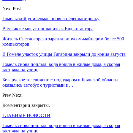
Next Post
Гомельский универмаг провел перепланировку
Вам также могут понравиться
Еще от автора
Житель Светлогорска заразил вирусом-майнером более 500
компьютеров
В Гомеле участок улицы Гагарина закрыли до конца августа
Гомель снова поплыл: вода вошла в жилые дома, а скорая
застряла на улице
Беларуское телевидение: под ударом в Брянской области
оказались автобус с туристами и…
Prev
Next
Комментарии закрыты.
ГЛАВНЫЕ НОВОСТИ
Гомель снова поплыл: вода вошла в жилые дома, а скорая
застряла на улице