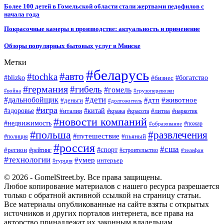
Более 100 детей в Гомельской области стали жертвами педофилов с
начала года
Покрасочные камеры в производстве: актуальность и применение
Обзоры популярных бытовых услуг в Минске
Метки
#беларусь
#авто
#tochka
#blizko
#бизнес
#богатство
#германия
#гибель
#гомель
#война
#грузоперевозки
#дальнобойщик
#дети
#дтп
#животное
#деньги
#долгожитель
#игра
#китай
#здоровье
#литва
#италия
#кража
#красота
#наркотик
#новости компаний
#недвижимость
#пожар
#образование
#польша
#развлечения
#путешествие
#пьяный
#полиция
#россия
#сша
#спорт
#регион
#рейтинг
#строительство
#телефон
#технологии
#умер
интерьер
#турция
© 2026 - GomelStreet.by. Все права защищены.
Любое копирование материалов с нашего ресурса разрешается
только с обратной активной ссылкой на страницу статьи.
Все материалы опубликованные на сайте взяты с открытых
источников и других порталов интернета, все права на
авторство принадлежат их законным владельцам.