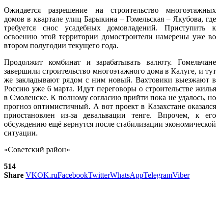
Ожидается разрешение на строительство многоэтажных
домов в квартале улиц Барыкина – Гомельская – Якубова, где
требуется снос усадебных домовладений. Приступить к
освоению этой территории домостроители намерены уже во
втором полугодии текущего года.
Продолжит комбинат и зарабатывать валюту. Гомельчане
завершили строительство многоэтажного дома в Калуге, и тут
же закладывают рядом с ним новый. Вахтовики выезжают в
Россию уже 6 марта. Идут переговоры о строительстве жилья
в Смоленске. К полному согласию прийти пока не удалось, но
прогноз оптимистичный. А вот проект в Казахстане оказался
приостановлен из-за девальвации тенге. Впрочем, к его
обсуждению ещё вернутся после стабилизации экономической
ситуации.
«Советский район»
514
Share
VK
OK.ru
Facebook
Twitter
WhatsApp
Telegram
Viber