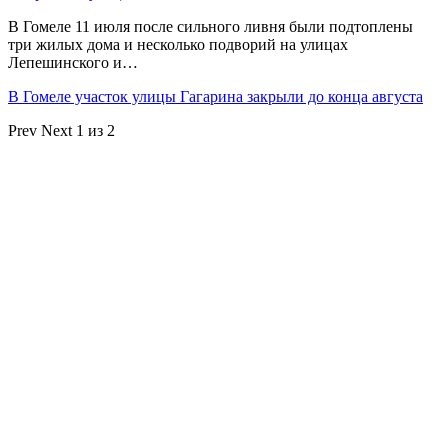
В Гомеле 11 июля после сильного ливня были подтоплены
три жилых дома и несколько подворий на улицах
Лепешинского и…
В Гомеле участок улицы Гагарина закрыли до конца августа
Prev
Next
1 из 2