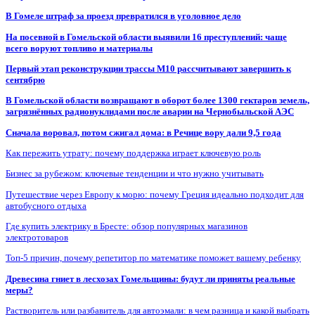
В Гомеле штраф за проезд превратился в уголовное дело
На посевной в Гомельской области выявили 16 преступлений: чаще
всего воруют топливо и материалы
Первый этап реконструкции трассы М10 рассчитывают завершить к
сентябрю
В Гомельской области возвращают в оборот более 1300 гектаров земель,
загрязнённых радионуклидами после аварии на Чернобыльской АЭС
Сначала воровал, потом сжигал дома: в Речице вору дали 9,5 года
Как пережить утрату: почему поддержка играет ключевую роль
Бизнес за рубежом: ключевые тенденции и что нужно учитывать
Путешествие через Европу к морю: почему Греция идеально подходит для
автобусного отдыха
Где купить электрику в Бресте: обзор популярных магазинов
электротоваров
Топ-5 причин, почему репетитор по математике поможет вашему ребенку
Древесина гниет в лесхозах Гомельщины: будут ли приняты реальные
меры?
Растворитель или разбавитель для автоэмали: в чем разница и какой выбрать