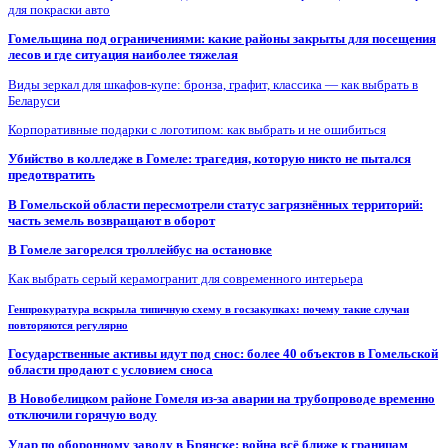
для покраски авто
Гомельщина под ограничениями: какие районы закрыты для посещения
лесов и где ситуация наиболее тяжелая
Виды зеркал для шкафов-купе: бронза, графит, классика — как выбрать в
Беларуси
Корпоративные подарки с логотипом: как выбрать и не ошибиться
Убийство в колледже в Гомеле: трагедия, которую никто не пытался
предотвратить
В Гомельской области пересмотрели статус загрязнённых территорий:
часть земель возвращают в оборот
В Гомеле загорелся троллейбус на остановке
Как выбрать серый керамогранит для современного интерьера
Генпрокуратура вскрыла типичную схему в госзакупках: почему такие случаи
повторяются регулярно
Государственные активы идут под снос: более 40 объектов в Гомельской
области продают с условием сноса
В Новобелицком районе Гомеля из-за аварии на трубопроводе временно
отключили горячую воду
Удар по оборонному заводу в Брянске: война всё ближе к границам