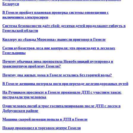
Беларуси
В Гомеле пройдет плановая проверка системы оповещения с
включением электросирен
Система безопасности даёт сбой: десятки детей продолжают гибнуть в
Гомельской области
Киллеру из «банды Морозова» вынесли приговор в Гомеле
Сотни кубометров леса вне контроля: что происходит в лесхозах
Гомельщины
Почему обычная зима превратила Новобелицкий путепровод в
транспортную проблему Гомеля?
Почему два жилых дома в Гомеле остались без горячей воды?
В Гомеле женщина потеряла ноги при переходе железнодорожных путей
На Речицком проспекте в Гомеле произошло ДТП с участием такси:
пострадали три человека
Один человек погиб и трое госпитализировано после ДТП с лосем в
Добрушском районе
Машина скорой помощи попала в ДТП в Гомеле
Пожар произошел в торговом центре Гомеля