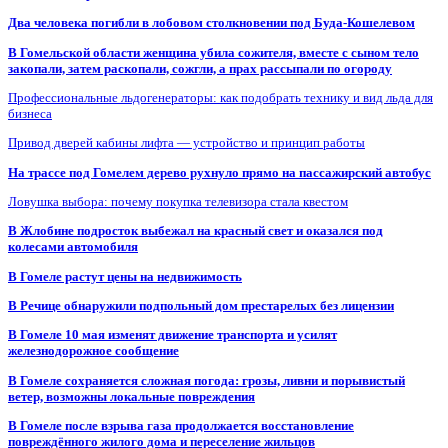
Два человека погибли в лобовом столкновении под Буда-Кошелевом
В Гомельской области женщина убила сожителя, вместе с сыном тело
закопали, затем раскопали, сожгли, а прах рассыпали по огороду
Профессиональные льдогенераторы: как подобрать технику и вид льда для
бизнеса
Привод дверей кабины лифта — устройство и принцип работы
На трассе под Гомелем дерево рухнуло прямо на пассажирский автобус
Ловушка выбора: почему покупка телевизора стала квестом
В Жлобине подросток выбежал на красный свет и оказался под
колесами автомобиля
В Гомеле растут цены на недвижимость
В Речице обнаружили подпольный дом престарелых без лицензии
В Гомеле 10 мая изменят движение транспорта и усилят
железнодорожное сообщение
В Гомеле сохраняется сложная погода: грозы, ливни и порывистый
ветер, возможны локальные повреждения
В Гомеле после взрыва газа продолжается восстановление
повреждённого жилого дома и переселение жильцов