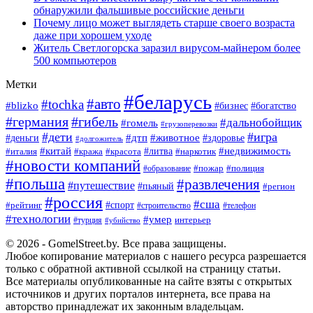
обнаружили фальшивые российские деньги
Почему лицо может выглядеть старше своего возраста
даже при хорошем уходе
Житель Светлогорска заразил вирусом-майнером более
500 компьютеров
Метки
#беларусь
#авто
#tochka
#blizko
#богатство
#бизнес
#германия
#гибель
#дальнобойщик
#гомель
#грузоперевозки
#дети
#игра
#животное
#дтп
#деньги
#здоровье
#долгожитель
#китай
#недвижимость
#италия
#кража
#красота
#литва
#наркотик
#новости компаний
#пожар
#полиция
#образование
#польша
#развлечения
#путешествие
#пьяный
#регион
#россия
#сша
#спорт
#рейтинг
#строительство
#телефон
#технологии
#умер
#турция
интерьер
#убийство
© 2026 - GomelStreet.by. Все права защищены.
Любое копирование материалов с нашего ресурса разрешается
только с обратной активной ссылкой на страницу статьи.
Все материалы опубликованные на сайте взяты с открытых
источников и других порталов интернета, все права на
авторство принадлежат их законным владельцам.