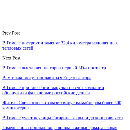
Prev Post
В Гомеле построят и заменят 32,4 километра изношенных
тепловых сетей
Next Post
В Гомеле выставлен на торги первый 3D-кинотеатр
Вам также могут понравиться
Еще от автора
В Гомеле при внесении выручки на счёт компании
обнаружили фальшивые российские деньги
Житель Светлогорска заразил вирусом-майнером более 500
компьютеров
В Гомеле участок улицы Гагарина закрыли до конца августа
Гомель снова поплыл: вода вошла в жилые дома, а скорая