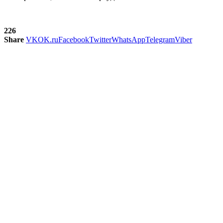
226
Share
VK
OK.ru
Facebook
Twitter
WhatsApp
Telegram
Viber