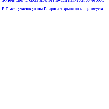
Житель Светлогорска заразил вирусом-майнером более 500…
В Гомеле участок улицы Гагарина закрыли до конца августа