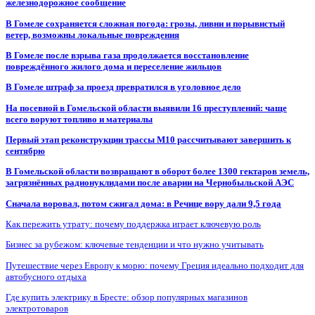
железнодорожное сообщение
В Гомеле сохраняется сложная погода: грозы, ливни и порывистый
ветер, возможны локальные повреждения
В Гомеле после взрыва газа продолжается восстановление
повреждённого жилого дома и переселение жильцов
В Гомеле штраф за проезд превратился в уголовное дело
На посевной в Гомельской области выявили 16 преступлений: чаще
всего воруют топливо и материалы
Первый этап реконструкции трассы М10 рассчитывают завершить к
сентябрю
В Гомельской области возвращают в оборот более 1300 гектаров земель,
загрязнённых радионуклидами после аварии на Чернобыльской АЭС
Сначала воровал, потом сжигал дома: в Речице вору дали 9,5 года
Как пережить утрату: почему поддержка играет ключевую роль
Бизнес за рубежом: ключевые тенденции и что нужно учитывать
Путешествие через Европу к морю: почему Греция идеально подходит для
автобусного отдыха
Где купить электрику в Бресте: обзор популярных магазинов
электротоваров