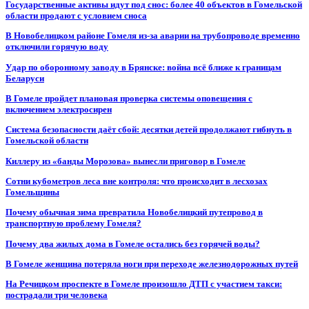
Государственные активы идут под снос: более 40 объектов в Гомельской
области продают с условием сноса
В Новобелицком районе Гомеля из-за аварии на трубопроводе временно
отключили горячую воду
Удар по оборонному заводу в Брянске: война всё ближе к границам
Беларуси
В Гомеле пройдет плановая проверка системы оповещения с
включением электросирен
Система безопасности даёт сбой: десятки детей продолжают гибнуть в
Гомельской области
Киллеру из «банды Морозова» вынесли приговор в Гомеле
Сотни кубометров леса вне контроля: что происходит в лесхозах
Гомельщины
Почему обычная зима превратила Новобелицкий путепровод в
транспортную проблему Гомеля?
Почему два жилых дома в Гомеле остались без горячей воды?
В Гомеле женщина потеряла ноги при переходе железнодорожных путей
На Речицком проспекте в Гомеле произошло ДТП с участием такси:
пострадали три человека