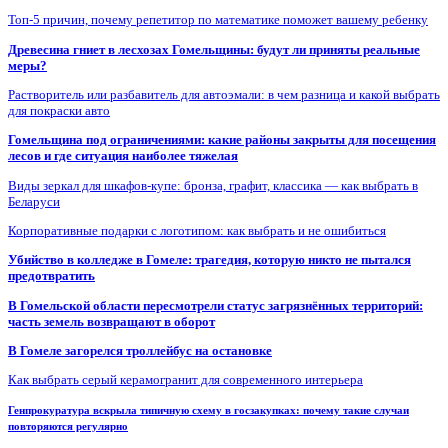
Топ-5 причин, почему репетитор по математике поможет вашему ребенку
Древесина гниет в лесхозах Гомельщины: будут ли приняты реальные
меры?
Растворитель или разбавитель для автоэмали: в чем разница и какой выбрать
для покраски авто
Гомельщина под ограничениями: какие районы закрыты для посещения
лесов и где ситуация наиболее тяжелая
Виды зеркал для шкафов-купе: бронза, графит, классика — как выбрать в
Беларуси
Корпоративные подарки с логотипом: как выбрать и не ошибиться
Убийство в колледже в Гомеле: трагедия, которую никто не пытался
предотвратить
В Гомельской области пересмотрели статус загрязнённых территорий:
часть земель возвращают в оборот
В Гомеле загорелся троллейбус на остановке
Как выбрать серый керамогранит для современного интерьера
Генпрокуратура вскрыла типичную схему в госзакупках: почему такие случаи
повторяются регулярно