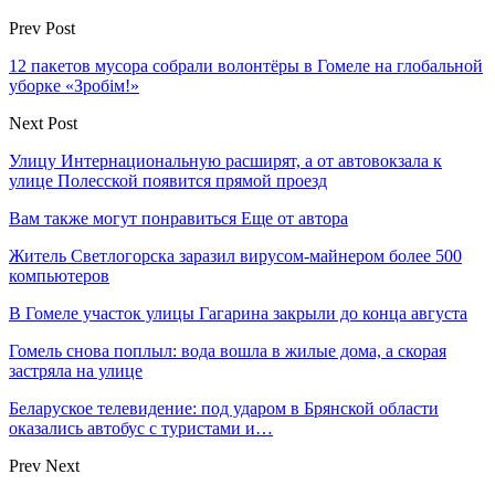
Prev Post
12 пакетов мусора собрали волонтёры в Гомеле на глобальной
уборке «Зробім!»
Next Post
Улицу Интернациональную расширят, а от автовокзала к
улице Полесской появится прямой проезд
Вам также могут понравиться
Еще от автора
Житель Светлогорска заразил вирусом-майнером более 500
компьютеров
В Гомеле участок улицы Гагарина закрыли до конца августа
Гомель снова поплыл: вода вошла в жилые дома, а скорая
застряла на улице
Беларуское телевидение: под ударом в Брянской области
оказались автобус с туристами и…
Prev
Next