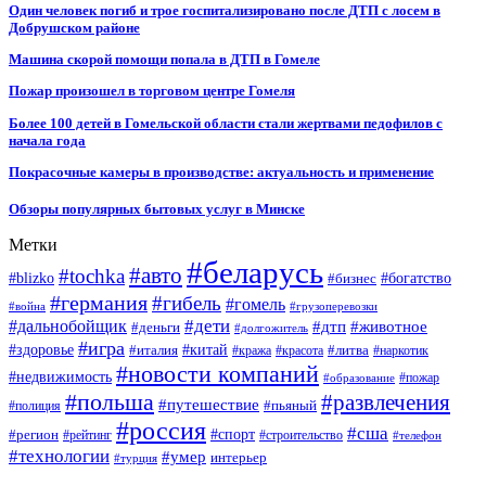
Один человек погиб и трое госпитализировано после ДТП с лосем в
Добрушском районе
Машина скорой помощи попала в ДТП в Гомеле
Пожар произошел в торговом центре Гомеля
Более 100 детей в Гомельской области стали жертвами педофилов с
начала года
Покрасочные камеры в производстве: актуальность и применение
Обзоры популярных бытовых услуг в Минске
Метки
#беларусь
#авто
#tochka
#blizko
#бизнес
#богатство
#германия
#гибель
#гомель
#война
#грузоперевозки
#дальнобойщик
#дети
#дтп
#животное
#деньги
#долгожитель
#игра
#китай
#здоровье
#литва
#италия
#кража
#красота
#наркотик
#новости компаний
#недвижимость
#пожар
#образование
#польша
#развлечения
#путешествие
#пьяный
#полиция
#россия
#сша
#спорт
#регион
#рейтинг
#строительство
#телефон
#технологии
#умер
интерьер
#турция