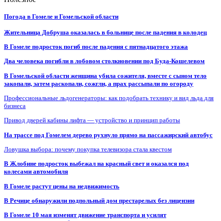
Погода в Гомеле и Гомельской области
Жительница Добруша оказалась в больнице после падения в колодец
В Гомеле подросток погиб после падения с пятнадцатого этажа
Два человека погибли в лобовом столкновении под Буда-Кошелевом
В Гомельской области женщина убила сожителя, вместе с сыном тело
закопали, затем раскопали, сожгли, а прах рассыпали по огороду
Профессиональные льдогенераторы: как подобрать технику и вид льда для
бизнеса
Привод дверей кабины лифта — устройство и принцип работы
На трассе под Гомелем дерево рухнуло прямо на пассажирский автобус
Ловушка выбора: почему покупка телевизора стала квестом
В Жлобине подросток выбежал на красный свет и оказался под
колесами автомобиля
В Гомеле растут цены на недвижимость
В Речице обнаружили подпольный дом престарелых без лицензии
В Гомеле 10 мая изменят движение транспорта и усилят