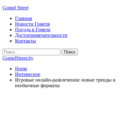
Gomel Street
Главная
Новости Гомеля
Погода в Гомеле
Достопримечательности
Контакты
GomelStreet.by
Home
Интересное
Игровые онлайн-развлечения: новые тренды и
необычные форматы