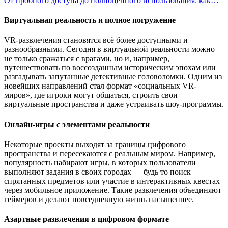
От пробного доступа до полноценного использования: как…
Виртуальная реальность и полное погружение
VR-развлечения становятся всё более доступными и
разнообразными. Сегодня в виртуальной реальности можно
не только сражаться с врагами, но и, например,
путешествовать по воссозданным историческим эпохам или
разгадывать запутанные детективные головоломки. Одним из
новейших направлений стал формат «социальных VR-
миров», где игроки могут общаться, строить свои
виртуальные пространства и даже устраивать шоу-программы.
Онлайн-игры с элементами реальности
Некоторые проекты выходят за границы цифрового
пространства и пересекаются с реальным миром. Например,
популярность набирают игры, в которых пользователи
выполняют задания в своих городах — будь то поиск
спрятанных предметов или участие в интерактивных квестах
через мобильное приложение. Такие развлечения объединяют
геймеров и делают повседневную жизнь насыщеннее.
Азартные развлечения в цифровом формате