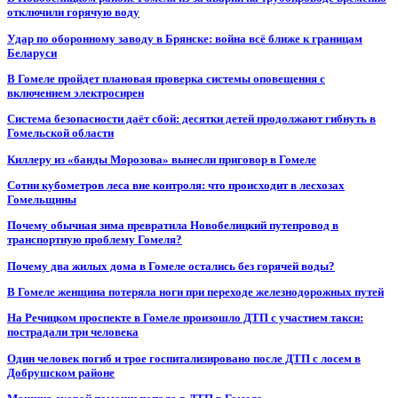
отключили горячую воду
Удар по оборонному заводу в Брянске: война всё ближе к границам
Беларуси
В Гомеле пройдет плановая проверка системы оповещения с
включением электросирен
Система безопасности даёт сбой: десятки детей продолжают гибнуть в
Гомельской области
Киллеру из «банды Морозова» вынесли приговор в Гомеле
Сотни кубометров леса вне контроля: что происходит в лесхозах
Гомельщины
Почему обычная зима превратила Новобелицкий путепровод в
транспортную проблему Гомеля?
Почему два жилых дома в Гомеле остались без горячей воды?
В Гомеле женщина потеряла ноги при переходе железнодорожных путей
На Речицком проспекте в Гомеле произошло ДТП с участием такси:
пострадали три человека
Один человек погиб и трое госпитализировано после ДТП с лосем в
Добрушском районе