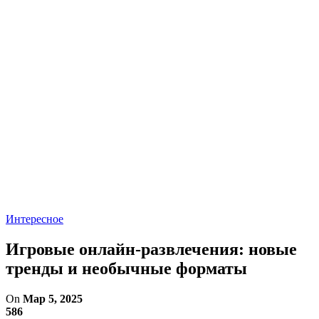
Интересное
Игровые онлайн-развлечения: новые
тренды и необычные форматы
On
Мар 5, 2025
586