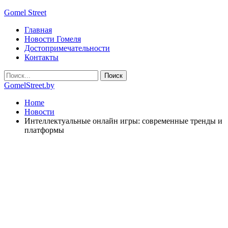
Gomel Street
Главная
Новости Гомеля
Достопримечательности
Контакты
GomelStreet.by
Home
Новости
Интеллектуальные онлайн игры: современные тренды и
платформы