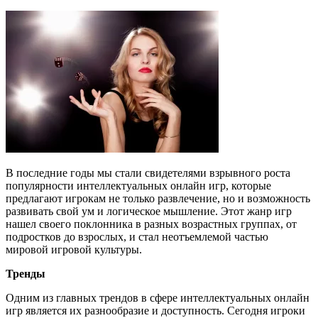
В последние годы мы стали свидетелями взрывного роста
популярности интеллектуальных онлайн игр, которые
предлагают игрокам не только развлечение, но и возможность
развивать свой ум и логическое мышление. Этот жанр игр
нашел своего поклонника в разных возрастных группах, от
подростков до взрослых, и стал неотъемлемой частью
мировой игровой культуры.
Тренды
Одним из главных трендов в сфере интеллектуальных онлайн
игр является их разнообразие и доступность. Сегодня игроки