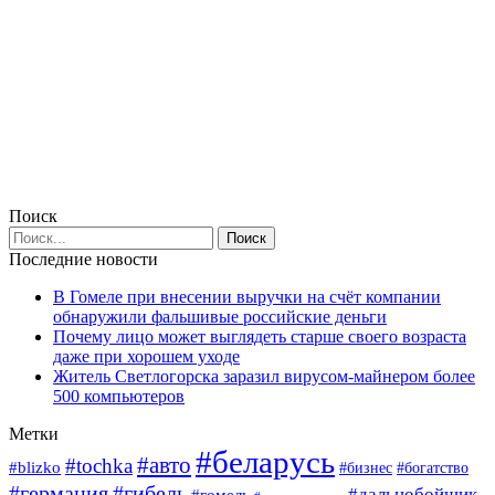
Поиск
Последние новости
В Гомеле при внесении выручки на счёт компании
обнаружили фальшивые российские деньги
Почему лицо может выглядеть старше своего возраста
даже при хорошем уходе
Житель Светлогорска заразил вирусом-майнером более
500 компьютеров
Метки
#беларусь
#авто
#tochka
#blizko
#богатство
#бизнес
#германия
#гибель
#дальнобойщик
#гомель