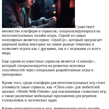
Существует
множество платформ и сервисов, специализирующихся на
интеллектуальных онлайн играх. Одной из самых
популярных является сервис «QuizUp», который предлагает
широкий выбор викторин на самые разные тематики и
позволяет играть как с друзьями, так и с игроками со всего
мира.
Еще одним из известных сервисов является «Lumosity»,
который специализируется на развитии мозговых
способностей через специально разработанные игры и
тренировки.
Кроме того, среди платформ для интеллектуальных игр стоит
упомянуть такие сервисы, как «Chess.com» для любителей
шахмат, «Words With Friends» для поклонников словесных игр,
а также различные мобильные приложения для решения
головоломок и логических задач.
Кроме интеллектуальных игр, значительную часть онлайн