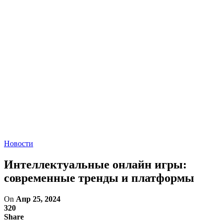
Новости
Интеллектуальные онлайн игры:
современные тренды и платформы
On
Апр 25, 2024
320
Share