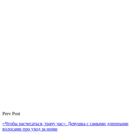
Prev Post
«Чтобы расчесаться, трачу час». Девушка с самыми длинными
волосами про уход за ними