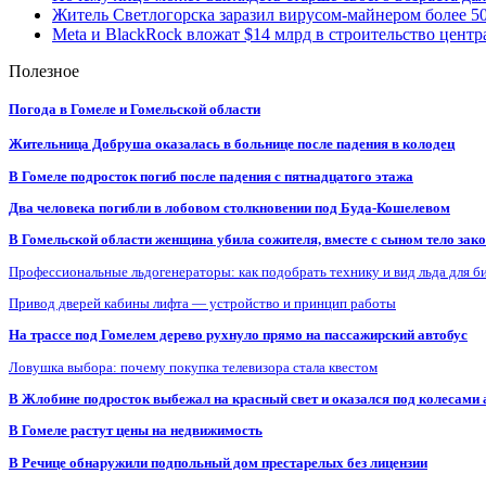
Житель Светлогорска заразил вирусом-майнером более 5
Meta и BlackRock вложат $14 млрд в строительство центр
Полезное
Погода в Гомеле и Гомельской области
Жительница Добруша оказалась в больнице после падения в колодец
В Гомеле подросток погиб после падения с пятнадцатого этажа
Два человека погибли в лобовом столкновении под Буда-Кошелевом
В Гомельской области женщина убила сожителя, вместе с сыном тело закоп
Профессиональные льдогенераторы: как подобрать технику и вид льда для б
Привод дверей кабины лифта — устройство и принцип работы
На трассе под Гомелем дерево рухнуло прямо на пассажирский автобус
Ловушка выбора: почему покупка телевизора стала квестом
В Жлобине подросток выбежал на красный свет и оказался под колесами
В Гомеле растут цены на недвижимость
В Речице обнаружили подпольный дом престарелых без лицензии