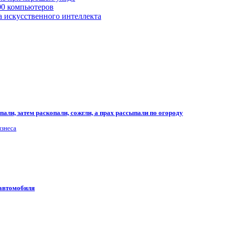
00 компьютеров
а искусственного интеллекта
али, затем раскопали, сожгли, а прах рассыпали по огороду
изнеса
 автомобиля