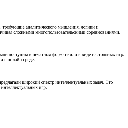
и, требующие аналитического мышления, логики и
аканчивая сложными многопользовательскими соревнованиями.
ыли доступны в печатном формате или в виде настольных игр.
и в онлайн среде.
предлагали широкий спектр интеллектуальных задач. Это
 интеллектуальных игр.