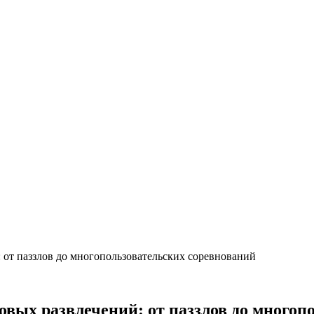
 от паззлов до многопользовательских соревнований
вых развлечений: от паззлов до многоп