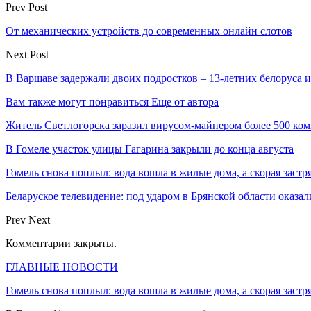
Prev Post
От механических устройств до современных онлайн слотов
Next Post
В Варшаве задержали двоих подростков – 13-летних белоруса и
Вам также могут понравиться
Еще от автора
Житель Светлогорска заразил вирусом-майнером более 500 ко
В Гомеле участок улицы Гагарина закрыли до конца августа
Гомель снова поплыл: вода вошла в жилые дома, а скорая застр
Беларуское телевидение: под ударом в Брянской области оказа
Prev
Next
Комментарии закрыты.
ГЛАВНЫЕ НОВОСТИ
Гомель снова поплыл: вода вошла в жилые дома, а скорая застр