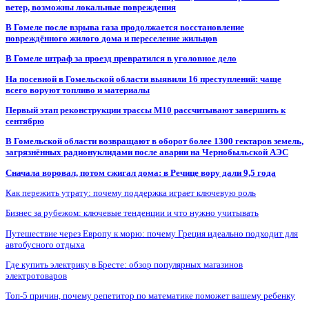
ветер, возможны локальные повреждения
В Гомеле после взрыва газа продолжается восстановление
повреждённого жилого дома и переселение жильцов
В Гомеле штраф за проезд превратился в уголовное дело
На посевной в Гомельской области выявили 16 преступлений: чаще
всего воруют топливо и материалы
Первый этап реконструкции трассы М10 рассчитывают завершить к
сентябрю
В Гомельской области возвращают в оборот более 1300 гектаров земель,
загрязнённых радионуклидами после аварии на Чернобыльской АЭС
Сначала воровал, потом сжигал дома: в Речице вору дали 9,5 года
Как пережить утрату: почему поддержка играет ключевую роль
Бизнес за рубежом: ключевые тенденции и что нужно учитывать
Путешествие через Европу к морю: почему Греция идеально подходит для
автобусного отдыха
Где купить электрику в Бресте: обзор популярных магазинов
электротоваров
Топ-5 причин, почему репетитор по математике поможет вашему ребенку