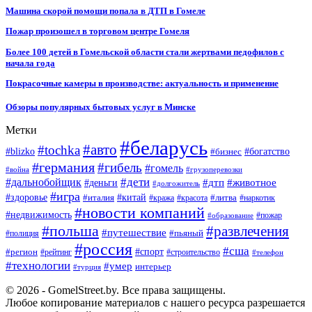
Машина скорой помощи попала в ДТП в Гомеле
Пожар произошел в торговом центре Гомеля
Более 100 детей в Гомельской области стали жертвами педофилов с
начала года
Покрасочные камеры в производстве: актуальность и применение
Обзоры популярных бытовых услуг в Минске
Метки
#беларусь
#авто
#tochka
#blizko
#бизнес
#богатство
#германия
#гибель
#гомель
#война
#грузоперевозки
#дальнобойщик
#дети
#дтп
#животное
#деньги
#долгожитель
#игра
#китай
#здоровье
#литва
#италия
#кража
#красота
#наркотик
#новости компаний
#недвижимость
#пожар
#образование
#польша
#развлечения
#путешествие
#пьяный
#полиция
#россия
#сша
#спорт
#регион
#рейтинг
#строительство
#телефон
#технологии
#умер
интерьер
#турция
© 2026 - GomelStreet.by. Все права защищены.
Любое копирование материалов с нашего ресурса разрешается