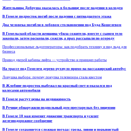
Жительница Добруша оказалась в больнице после падения в колодец
В Гомеле подросток погиб после падения с пятнадцатого этажа
Два человека погибли в лобовом столкновении под Буда-Кошелевом
В Гомельской области женщина убила сожителя, вместе с сыном тело
закопали, затем раскопали, сожгли, а прах рассыпали по огороду
Профессиональные льдогенераторы: как подобрать технику и вид льда для
бизнеса
Привод дверей кабины лифта — устройство и принцип работы
На трассе под Гомелем дерево рухнуло прямо на пассажирский автобус
Ловушка выбора: почему покупка телевизора стала квестом
В Жлобине подросток выбежал на красный свет и оказался под
колесами автомобиля
В Гомеле растут цены на недвижимость
В Речице обнаружили подпольный дом престарелых без лицензии
В Гомеле 10 мая изменят движение транспорта и усилят
железнодорожное сообщение
В Гомеле сохраняется сложная погода: грозы, ливни и порывистый