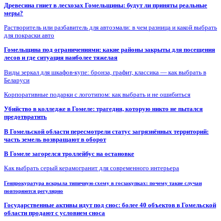
Древесина гниет в лесхозах Гомельщины: будут ли приняты реальные
меры?
Растворитель или разбавитель для автоэмали: в чем разница и какой выбрать
для покраски авто
Гомельщина под ограничениями: какие районы закрыты для посещения
лесов и где ситуация наиболее тяжелая
Виды зеркал для шкафов-купе: бронза, графит, классика — как выбрать в
Беларуси
Корпоративные подарки с логотипом: как выбрать и не ошибиться
Убийство в колледже в Гомеле: трагедия, которую никто не пытался
предотвратить
В Гомельской области пересмотрели статус загрязнённых территорий:
часть земель возвращают в оборот
В Гомеле загорелся троллейбус на остановке
Как выбрать серый керамогранит для современного интерьера
Генпрокуратура вскрыла типичную схему в госзакупках: почему такие случаи
повторяются регулярно
Государственные активы идут под снос: более 40 объектов в Гомельской
области продают с условием сноса