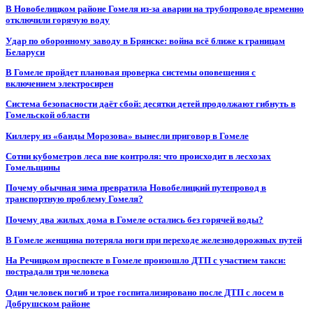
В Новобелицком районе Гомеля из-за аварии на трубопроводе временно
отключили горячую воду
Удар по оборонному заводу в Брянске: война всё ближе к границам
Беларуси
В Гомеле пройдет плановая проверка системы оповещения с
включением электросирен
Система безопасности даёт сбой: десятки детей продолжают гибнуть в
Гомельской области
Киллеру из «банды Морозова» вынесли приговор в Гомеле
Сотни кубометров леса вне контроля: что происходит в лесхозах
Гомельщины
Почему обычная зима превратила Новобелицкий путепровод в
транспортную проблему Гомеля?
Почему два жилых дома в Гомеле остались без горячей воды?
В Гомеле женщина потеряла ноги при переходе железнодорожных путей
На Речицком проспекте в Гомеле произошло ДТП с участием такси:
пострадали три человека
Один человек погиб и трое госпитализировано после ДТП с лосем в
Добрушском районе