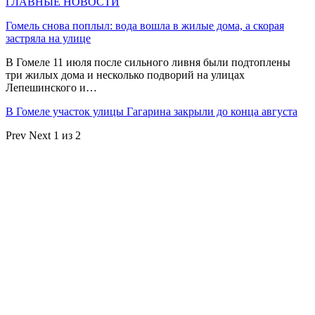
ГЛАВНЫЕ НОВОСТИ
Гомель снова поплыл: вода вошла в жилые дома, а скорая
застряла на улице
В Гомеле 11 июля после сильного ливня были подтоплены
три жилых дома и несколько подворий на улицах
Лепешинского и…
В Гомеле участок улицы Гагарина закрыли до конца августа
Prev
Next
1 из 2