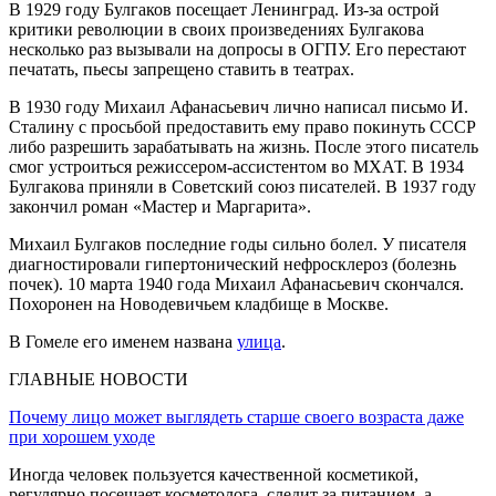
В 1929 году Булгаков посещает Ленинград. Из-за острой
критики революции в своих произведениях Булгакова
несколько раз вызывали на допросы в ОГПУ. Его перестают
печатать, пьесы запрещено ставить в театрах.
В 1930 году Михаил Афанасьевич лично написал письмо И.
Сталину с просьбой предоставить ему право покинуть СССР
либо разрешить зарабатывать на жизнь. После этого писатель
смог устроиться режиссером-ассистентом во МХАТ. В 1934
Булгакова приняли в Советский союз писателей. В 1937 году
закончил роман «Мастер и Маргарита».
Михаил Булгаков последние годы сильно болел. У писателя
диагностировали гипертонический нефросклероз (болезнь
почек). 10 марта 1940 года Михаил Афанасьевич скончался.
Похоронен на Новодевичьем кладбище в Москве.
В Гомеле его именем названа
улица
.
ГЛАВНЫЕ НОВОСТИ
Почему лицо может выглядеть старше своего возраста даже
при хорошем уходе
Иногда человек пользуется качественной косметикой,
регулярно посещает косметолога, следит за питанием, а