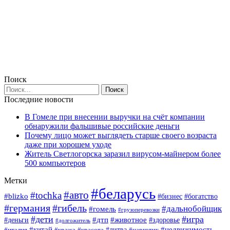
Поиск
Последние новости
В Гомеле при внесении выручки на счёт компании
обнаружили фальшивые российские деньги
Почему лицо может выглядеть старше своего возраста
даже при хорошем уходе
Житель Светлогорска заразил вирусом-майнером более
500 компьютеров
Метки
#беларусь
#авто
#tochka
#blizko
#богатство
#бизнес
#германия
#гибель
#дальнобойщик
#гомель
#грузоперевозки
#дети
#игра
#животное
#дтп
#деньги
#здоровье
#долгожитель
#китай
#недвижимость
#италия
#кража
#красота
#литва
#наркотик