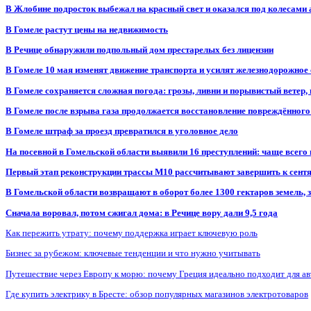
В Жлобине подросток выбежал на красный свет и оказался под колесами
В Гомеле растут цены на недвижимость
В Речице обнаружили подпольный дом престарелых без лицензии
В Гомеле 10 мая изменят движение транспорта и усилят железнодорожное
В Гомеле сохраняется сложная погода: грозы, ливни и порывистый ветер
В Гомеле после взрыва газа продолжается восстановление повреждённого
В Гомеле штраф за проезд превратился в уголовное дело
На посевной в Гомельской области выявили 16 преступлений: чаще всего
Первый этап реконструкции трассы М10 рассчитывают завершить к сент
В Гомельской области возвращают в оборот более 1300 гектаров земель
Сначала воровал, потом сжигал дома: в Речице вору дали 9,5 года
Как пережить утрату: почему поддержка играет ключевую роль
Бизнес за рубежом: ключевые тенденции и что нужно учитывать
Путешествие через Европу к морю: почему Греция идеально подходит для а
Где купить электрику в Бресте: обзор популярных магазинов электротоваров