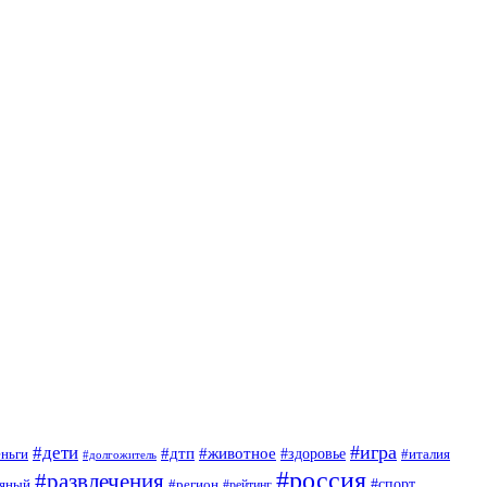
#игра
#дети
#дтп
#животное
еньги
#здоровье
#италия
#долгожитель
#россия
#развлечения
яный
#спорт
#регион
#рейтинг