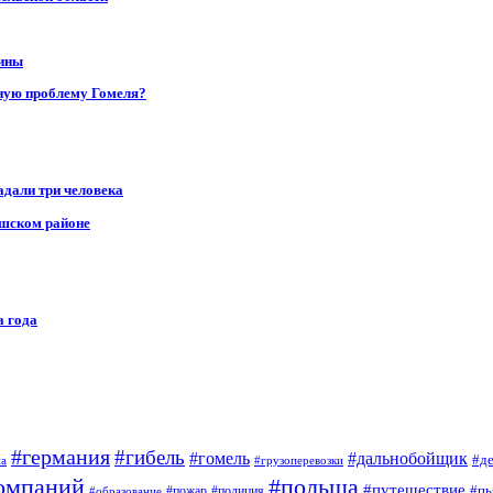
щины
ную проблему Гомеля?
адали три человека
ушском районе
а года
#германия
#гибель
#дальнобойщик
#гомель
#д
на
#грузоперевозки
омпаний
#польша
#путешествие
#пь
#пожар
#полиция
#образование