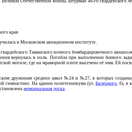
а Великой Отечественной войны, штурман 46-го гвардейского 
кого края
 училась в Московском авиационном институте.
 гвардейского Таманского ночного бомбардировочного авиапол
чения вернулась в полк. Погибла при выполнении боевого зада
тской могиле, где на мраморной плите высечено её имя. Ей посв
рским дружинам средних школ №24 и №27, в которых созданы
й гимнастике. На здании политехникума (ул.
Билецкого
, 6), 
установлена
мемориальная доска
.