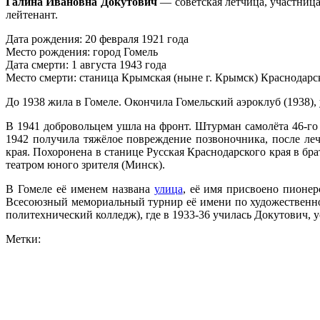
Галина Ивановна Докутович
— советская летчица, участниц
лейтенант.
Дата рождения: 20 февраля 1921 года
Место рождения: город Гомель
Дата смерти: 1 августа 1943 года
Место смерти: станица Крымская (ныне г. Крымск) Краснодарс
До 1938 жила в Гомеле. Окончила Гомельский аэроклуб (1938),
В 1941 добровольцем ушла на фронт. Штурман самолёта 46-го
1942 получила тяжёлое повреждение позвоночника, после ле
края. Похоронена в станице Русская Краснодарского края в бра
театром юного зрителя (Минск).
В Гомеле её именем названа
улица
, её имя присвоено пионе
Всесоюзный мемориальный турнир её имени по художественно
политехнический колледж), где в 1933-36 училась Докутович, 
Метки: