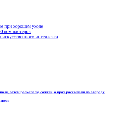
же при хорошем уходе
00 компьютеров
а искусственного интеллекта
али, затем раскопали, сожгли, а прах рассыпали по огороду
изнеса