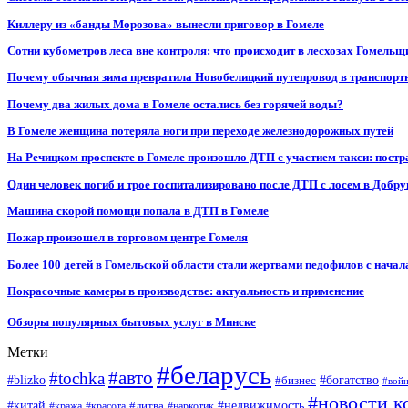
Киллеру из «банды Морозова» вынесли приговор в Гомеле
Сотни кубометров леса вне контроля: что происходит в лесхозах Гомель
Почему обычная зима превратила Новобелицкий путепровод в транспорт
Почему два жилых дома в Гомеле остались без горячей воды?
В Гомеле женщина потеряла ноги при переходе железнодорожных путей
На Речицком проспекте в Гомеле произошло ДТП с участием такси: постр
Один человек погиб и трое госпитализировано после ДТП с лосем в Добр
Машина скорой помощи попала в ДТП в Гомеле
Пожар произошел в торговом центре Гомеля
Более 100 детей в Гомельской области стали жертвами педофилов с начал
Покрасочные камеры в производстве: актуальность и применение
Обзоры популярных бытовых услуг в Минске
Метки
#беларусь
#авто
#tochka
#blizko
#бизнес
#богатство
#вой
#новости к
#китай
#недвижимость
#литва
#кража
#красота
#наркотик