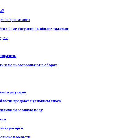
ры?
для покраски авто
сов и где ситуация наиболее тяжелая
аруси
отвратить
сть земель возвращают в оборот
ряются регулярно
области продают с условием сноса
отключили горячую воду
уси
электросирен
мельской области