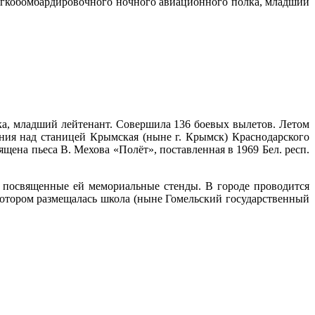
легкобомбардировочного ночного авиационного полка, младший
ка, младший лейтенант. Совершила 136 боевых вылетов. Летом
ния над станицей Крымская (ныне г. Крымск) Краснодарского
ящена пьеса В. Мехова «Полёт», поставленная в 1969 Бел. респ.
 посвященные ей мемориальные стенды. В городе проводится
в котором размещалась школа (ныне Гомельский государственный