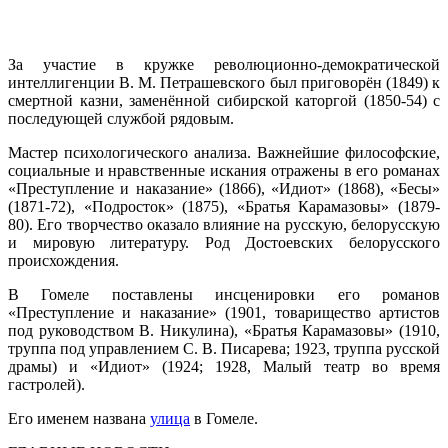
За участие в кружке революционно-демократической
интеллигенции В. М. Петрашевского был приговорён (1849) к
смертной казни, заменённой сибирской каторгой (1850-54) с
последующей службой рядовым.
Мастер психологического анализа. Важнейшие философские,
социальные и нравственные искания отражены в его романах
«Преступление и наказание» (1866), «Идиот» (1868), «Бесы»
(1871-72), «Подросток» (1875), «Братья Карамазовы» (1879-
80). Его творчество оказало влияние на русскую, белорусскую
и мировую литературу. Род Достоевских белорусского
происхождения.
В Гомеле поставлены инсценировки его романов
«Преступление и наказание» (1901, товарищество артистов
под руководством В. Никулина), «Братья Карамазовы» (1910,
труппа под управлением С. В. Писарева; 1923, труппа русской
драмы) и «Идиот» (1924; 1928, Малый театр во время
гастролей).
Его именем названа
улица
в Гомеле.