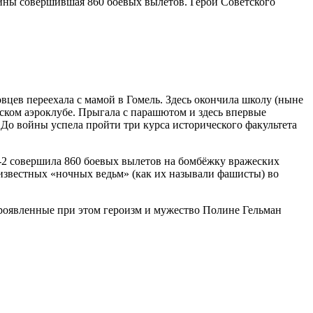
йны совершившая 860 боевых вылетов. Герой Советского
овцев переехала с мамой в Гомель. Здесь окончила школу (ныне
дском аэроклубе. Прыгала с парашютом и здесь впервые
 До войны успела пройти три курса исторического факультета
-2 совершила 860 боевых вылетов на бомбёжку вражеских
 известных «ночных ведьм» (как их называли фашисты) во
проявленные при этом героизм и мужество Полине Гельман