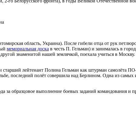
 2-го Белорусского фронта), в годы Великой Отечественной во
на
итомирская область, Украина). После гибели отца от рук петлюр
рый
мемориальная доска
в честь П. Гельман) и занималась в горо
 другой знаменитой нашей землячкой, поехала учиться в Москву.
ии старший лейтенант Полина Гельман как штурман самолёта ПО
Эльбе, последний полёт совершила над Берлином. Одна из самых
ода за образцовое выполнение боевых заданий командования и 