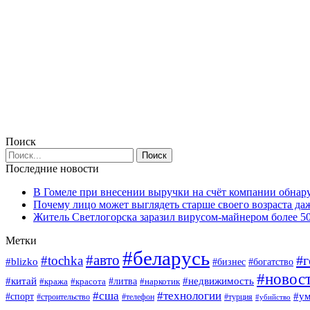
Поиск
Последние новости
В Гомеле при внесении выручки на счёт компании обна
Почему лицо может выглядеть старше своего возраста да
Житель Светлогорска заразил вирусом-майнером более 5
Метки
#беларусь
#авто
#г
#tochka
#blizko
#богатство
#бизнес
#новос
#китай
#недвижимость
#кража
#красота
#литва
#наркотик
#сша
#технологии
#у
#спорт
#строительство
#телефон
#турция
#убийство