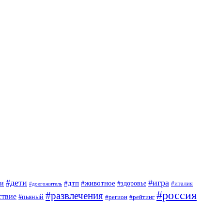
#дети
#игра
#животное
#дтп
ги
#здоровье
#италия
#долгожитель
#россия
#развлечения
ствие
#пьяный
#регион
#рейтинг