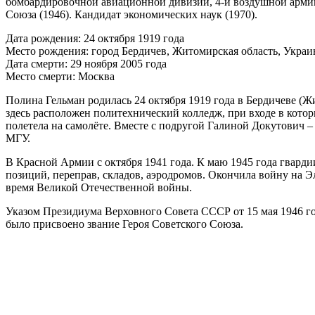
бомбардировочной авиационной дивизии, 4-й воздушной армии,
Союза (1946). Кандидат экономических наук (1970).
Дата рождения: 24 октября 1919 года
Место рождения: город Бердичев, Житомирская область, Украи
Дата смерти: 29 ноября 2005 года
Место смерти: Москва
Полина Гельман родилась 24 октября 1919 года в Бердичеве (Ж
здесь расположен политехнический колледж, при входе в кото
полетела на самолёте. Вместе с подругой Галиной Докутович –
МГУ.
В Красной Армии с октября 1941 года. К маю 1945 года гвард
позиций, переправ, складов, аэродромов. Окончила войну на 
время Великой Отечественной войны.
Указом Президиума Верховного Совета СССР от 15 мая 1946 г
было присвоено звание Героя Советского Союза.