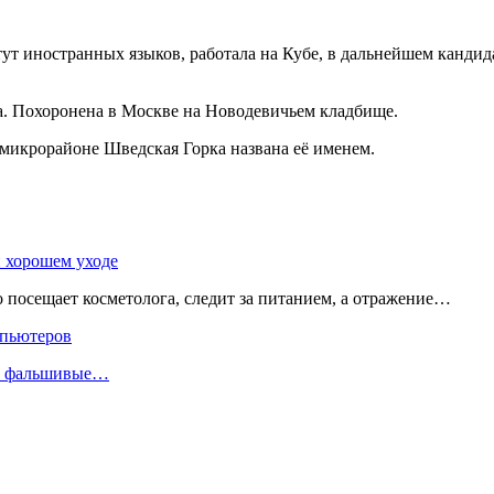
иностранных языков, работала на Кубе, в дальнейшем кандидат
а. Похоронена в Москве на Новодевичьем кладбище.
микрорайоне Шведская Горка названа её именем.
и хорошем уходе
о посещает косметолога, следит за питанием, а отражение…
мпьютеров
ли фальшивые…