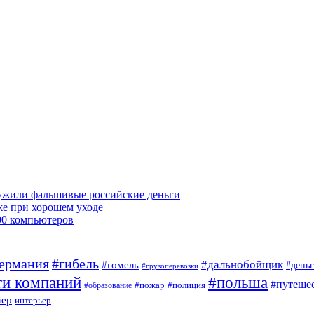
ружили фальшивые российские деньги
же при хорошем уходе
00 компьютеров
ермания
#гибель
#дальнобойщик
#гомель
#день
#грузоперевозки
ти компаний
#польша
#путеше
#пожар
#полиция
#образование
мер
интерьер