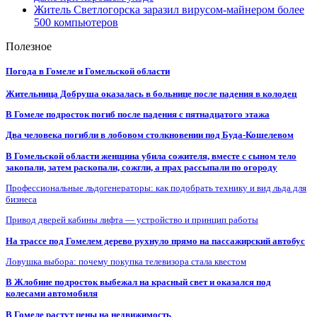
Житель Светлогорска заразил вирусом-майнером более
500 компьютеров
Полезное
Погода в Гомеле и Гомельской области
Жительница Добруша оказалась в больнице после падения в колодец
В Гомеле подросток погиб после падения с пятнадцатого этажа
Два человека погибли в лобовом столкновении под Буда-Кошелевом
В Гомельской области женщина убила сожителя, вместе с сыном тело
закопали, затем раскопали, сожгли, а прах рассыпали по огороду
Профессиональные льдогенераторы: как подобрать технику и вид льда для
бизнеса
Привод дверей кабины лифта — устройство и принцип работы
На трассе под Гомелем дерево рухнуло прямо на пассажирский автобус
Ловушка выбора: почему покупка телевизора стала квестом
В Жлобине подросток выбежал на красный свет и оказался под
колесами автомобиля
В Гомеле растут цены на недвижимость