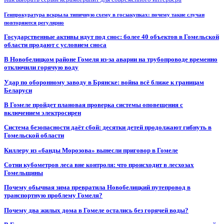
Генпрокуратура вскрыла типичную схему в госзакупках: почему такие случаи
повторяются регулярно
Государственные активы идут под снос: более 40 объектов в Гомельской
области продают с условием сноса
В Новобелицком районе Гомеля из-за аварии на трубопроводе временно
отключили горячую воду
Удар по оборонному заводу в Брянске: война всё ближе к границам
Беларуси
В Гомеле пройдет плановая проверка системы оповещения с
включением электросирен
Система безопасности даёт сбой: десятки детей продолжают гибнуть в
Гомельской области
Киллеру из «банды Морозова» вынесли приговор в Гомеле
Сотни кубометров леса вне контроля: что происходит в лесхозах
Гомельщины
Почему обычная зима превратила Новобелицкий путепровод в
транспортную проблему Гомеля?
Почему два жилых дома в Гомеле остались без горячей воды?