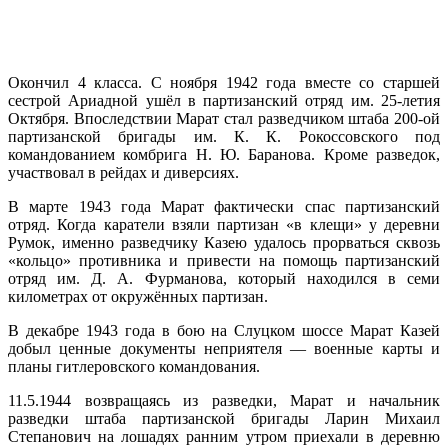
Окончил 4 класса. С ноября 1942 года вместе со старшей
сестрой Ариадной ушёл в партизанский отряд им. 25-летия
Октября. Впоследствии Марат стал разведчиком штаба 200-ой
партизанской бригады им. К. К. Рокоссовского под
командованием комбрига Н. Ю. Баранова. Кроме разведок,
участвовал в рейдах и диверсиях.
В марте 1943 года Марат фактически спас партизанский
отряд. Когда каратели взяли партизан «в клещи» у деревни
Румок, именно разведчику Казею удалось прорваться сквозь
«кольцо» противника и привести на помощь партизанский
отряд им. Д. А. Фурманова, который находился в семи
километрах от окружённых партизан.
В декабре 1943 года в бою на Слуцком шоссе Марат Казей
добыл ценные документы неприятеля — военные карты и
планы гитлеровского командования.
11.5.1944 возвращаясь из разведки, Марат и начальник
разведки штаба партизанской бригады Ларин Михаил
Степанович на лошадях ранним утром приехали в деревню