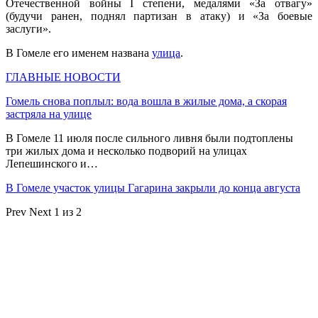
Отечественной войны I степени, медалями «За отвагу»
(будучи ранен, поднял партизан в атаку) и «За боевые
заслуги».
В Гомеле его именем названа
улица
.
ГЛАВНЫЕ НОВОСТИ
Гомель снова поплыл: вода вошла в жилые дома, а скорая
застряла на улице
В Гомеле 11 июля после сильного ливня были подтоплены
три жилых дома и несколько подворий на улицах
Лепешинского и…
В Гомеле участок улицы Гагарина закрыли до конца августа
Prev
Next
1 из 2