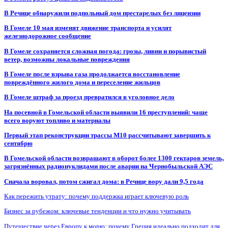
В Речице обнаружили подпольный дом престарелых без лицензии
В Гомеле 10 мая изменят движение транспорта и усилят
железнодорожное сообщение
В Гомеле сохраняется сложная погода: грозы, ливни и порывистый
ветер, возможны локальные повреждения
В Гомеле после взрыва газа продолжается восстановление
повреждённого жилого дома и переселение жильцов
В Гомеле штраф за проезд превратился в уголовное дело
На посевной в Гомельской области выявили 16 преступлений: чаще
всего воруют топливо и материалы
Первый этап реконструкции трассы М10 рассчитывают завершить к
сентябрю
В Гомельской области возвращают в оборот более 1300 гектаров земель,
загрязнённых радионуклидами после аварии на Чернобыльской АЭС
Сначала воровал, потом сжигал дома: в Речице вору дали 9,5 года
Как пережить утрату: почему поддержка играет ключевую роль
Бизнес за рубежом: ключевые тенденции и что нужно учитывать
Путешествие через Европу к морю: почему Греция идеально подходит для