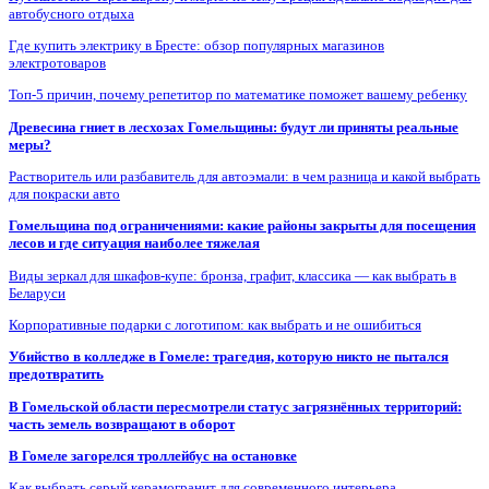
автобусного отдыха
Где купить электрику в Бресте: обзор популярных магазинов
электротоваров
Топ-5 причин, почему репетитор по математике поможет вашему ребенку
Древесина гниет в лесхозах Гомельщины: будут ли приняты реальные
меры?
Растворитель или разбавитель для автоэмали: в чем разница и какой выбрать
для покраски авто
Гомельщина под ограничениями: какие районы закрыты для посещения
лесов и где ситуация наиболее тяжелая
Виды зеркал для шкафов-купе: бронза, графит, классика — как выбрать в
Беларуси
Корпоративные подарки с логотипом: как выбрать и не ошибиться
Убийство в колледже в Гомеле: трагедия, которую никто не пытался
предотвратить
В Гомельской области пересмотрели статус загрязнённых территорий:
часть земель возвращают в оборот
В Гомеле загорелся троллейбус на остановке
Как выбрать серый керамогранит для современного интерьера