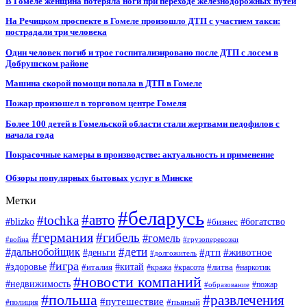
В Гомеле женщина потеряла ноги при переходе железнодорожных путей
На Речицком проспекте в Гомеле произошло ДТП с участием такси:
пострадали три человека
Один человек погиб и трое госпитализировано после ДТП с лосем в
Добрушском районе
Машина скорой помощи попала в ДТП в Гомеле
Пожар произошел в торговом центре Гомеля
Более 100 детей в Гомельской области стали жертвами педофилов с
начала года
Покрасочные камеры в производстве: актуальность и применение
Обзоры популярных бытовых услуг в Минске
Метки
#беларусь
#авто
#tochka
#blizko
#бизнес
#богатство
#германия
#гибель
#гомель
#война
#грузоперевозки
#дальнобойщик
#дети
#дтп
#животное
#деньги
#долгожитель
#игра
#китай
#здоровье
#литва
#италия
#кража
#красота
#наркотик
#новости компаний
#недвижимость
#пожар
#образование
#польша
#развлечения
#путешествие
#пьяный
#полиция