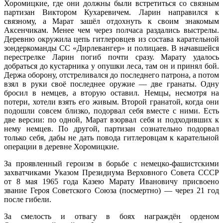
Хоромицкие, где они должны были встретиться со связным
партизан Виктором Кухаревичем. Ларин направился к
связному, а Марат зашёл отдохнуть к своим знакомым
Аксенчикам. Менее чем через полчаса раздались выстрелы.
Деревню окружила цепь гитлеровцев из состава карательной
зондеркоманды СС «Дирлевангер» и полицаев. В начавшейся
перестрелке Ларин погиб почти сразу. Марату удалось
добраться до кустарника у опушки леса, там он и принял бой.
Держа оборону, отстреливался до последнего патрона, а потом
взял в руки своё последнее оружие — две гранаты. Одну
бросил в немцев, а вторую оставил. Немцы, несмотря на
потери, хотели взять его живым. Второй гранатой, когда они
подошли совсем близко, подорвал себя вместе с ними. Есть
две версии: по одной, Марат взорвал себя и подходивших к
нему немцев. По другой, партизан сознательно подорвал
только себя, дабы не дать повода гитлеровцам к карательной
операции в деревне Хоромицкие.
За проявленный героизм в борьбе с немецко-фашистскими
захватчиками Указом Президиума Верховного Совета СССР
от 8 мая 1965 года Казею Марату Ивановичу присвоено
звание Героя Советского Союза (посмертно) — через 21 год
после гибели.
За смелость и отвагу в боях награждён орденом