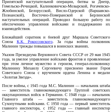
Припятской наступательной операции, битвы за Днепр,
Гомельско-Речицкой, Калинковичско-Мозырской, Рогачевско-
Жлобинской, Белорусской, Висло-Одерской (Варшавско-
Познанской), Восточно-Померанской и Берлинской
наступательных операций. Проводил большую работу по
обеспечению управления войсками и поддержанию их
взаимодействия.
Ближайший соратник и боевой друг Маршала Советского
Союза
К.К. Рокоссовского
. За годы войны полковник
Малинин трижды повышался в воинских званиях.
Указом Президиума Верховного Совета СССР от 29 мая 1945
года, за умелое управление войсками фронтов и проявленные
при этом личное мужество и героизм, генерал-полковнику
Малинину Михаилу Сергеевичу присвоено звание Героя
Советского Союза с вручением ордена Ленина и медали
«Золотая Звезда».
После войны, с 1945 года М.С. Малинин — начальник штаба
— заместитель главнокомандующего Группой советских
оккупационных войск в Германии. С 1948 года — начальник
Главного штаба — заместитель главнокомандующего
Сухопутными войсками. С 1950 года — первый заместитель
главного инспектора, с 1952 года — главный инспектор