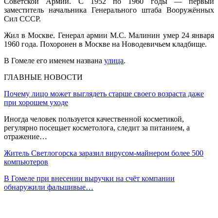
Советской Армии. С 1952 по 1960 годы — первый
заместитель начальника Генерального штаба Вооружённых
Сил СССР.
Жил в Москве. Генерал армии М.С. Малинин умер 24 января
1960 года. Похоронен в Москве на Новодевичьем кладбище.
В Гомеле его именем названа
улица
.
ГЛАВНЫЕ НОВОСТИ
Почему лицо может выглядеть старше своего возраста даже
при хорошем уходе
Иногда человек пользуется качественной косметикой,
регулярно посещает косметолога, следит за питанием, а
отражение…
Житель Светлогорска заразил вирусом-майнером более 500
компьютеров
В Гомеле при внесении выручки на счёт компании
обнаружили фальшивые…