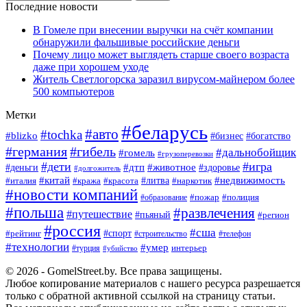
Последние новости
В Гомеле при внесении выручки на счёт компании
обнаружили фальшивые российские деньги
Почему лицо может выглядеть старше своего возраста
даже при хорошем уходе
Житель Светлогорска заразил вирусом-майнером более
500 компьютеров
Метки
#беларусь
#авто
#tochka
#blizko
#богатство
#бизнес
#германия
#гибель
#дальнобойщик
#гомель
#грузоперевозки
#дети
#игра
#животное
#дтп
#деньги
#здоровье
#долгожитель
#китай
#недвижимость
#италия
#кража
#красота
#литва
#наркотик
#новости компаний
#пожар
#полиция
#образование
#польша
#развлечения
#путешествие
#пьяный
#регион
#россия
#сша
#спорт
#рейтинг
#строительство
#телефон
#технологии
#умер
#турция
интерьер
#убийство
© 2026 - GomelStreet.by. Все права защищены.
Любое копирование материалов с нашего ресурса разрешается
только с обратной активной ссылкой на страницу статьи.