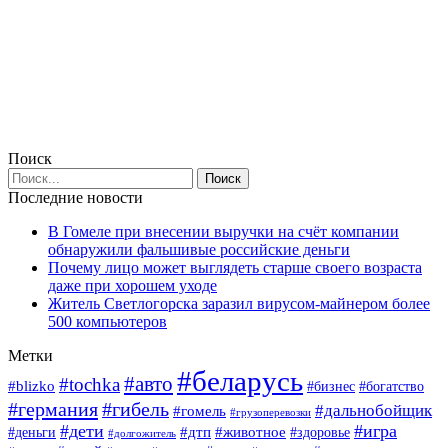
Поиск
Последние новости
В Гомеле при внесении выручки на счёт компании
обнаружили фальшивые российские деньги
Почему лицо может выглядеть старше своего возраста
даже при хорошем уходе
Житель Светлогорска заразил вирусом-майнером более
500 компьютеров
Метки
#беларусь
#авто
#tochka
#blizko
#богатство
#бизнес
#германия
#гибель
#дальнобойщик
#гомель
#грузоперевозки
#дети
#игра
#животное
#дтп
#деньги
#здоровье
#долгожитель