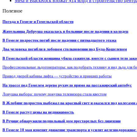
Meta и BlackRock вложат $14 млрд в строительство центр
Полезное
Погода в Гомеле и Гомельской области
Жительница Добруша оказалась в больнице после падения в колодец
В Гомеле подросток погиб после падения с пятнадцатого этажа
Два человека погибли в лобовом столкновении под Буда-Кошелевом
В Гомельской области женщина убила сожителя, вместе с сыном тело закоп
Профессиональные льдогенераторы: как подобрать технику и вид льда для б
Привод дверей кабины лифта — устройство и принцип работы
На трассе под Гомелем дерево рухнуло прямо на пассажирский автобус
Ловушка выбора: почему покупка телевизора стала квестом
В Жлобине подросток выбежал на красный свет и оказался под колесами
В Гомеле растут цены на недвижимость
В Речице обнаружили подпольный дом престарелых без лицензии
В Гомеле 10 мая изменят движение транспорта и усилят железнодорожное