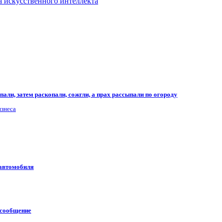
а искусственного интеллекта
али, затем раскопали, сожгли, а прах рассыпали по огороду
изнеса
 автомобиля
 сообщение