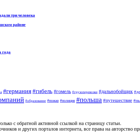
адали три человека
ушском районе
а года
#германия
#гибель
#дальнобойщик
#гомель
#д
на
#грузоперевозки
омпаний
#польша
#путешествие
#пь
#пожар
#полиция
#образование
олько с обратной активной ссылкой на страницу статьи.
чников и других порталов интернета, все права на авторство п