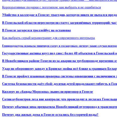
Корпоративные подарки с логотипом: как выбрать и не ошибиться
Убийство в колледже в Гомеле: трагедия, которую никто не пытался пред
В Гомельской области пересмотрели статус загрязнённых территорий: ча
В Гомеле загорелся троллейбус на остановке
Как выбрать серый керамогранит для современного интерьера
Генпрокуратура вскрыла типичную схему в госзакупках: почему такие случаи повто
Государственные активы идут под снос: более 40 объектов в Гомельской 
В Новобелицком районе Гомеля из-за аварии на трубопроводе временно 
Удар по оборонному заводу в Брянске: война всё ближе к границам Белар
В Гомеле пройдет плановая проверка системы оповещения с включением 
Система безопасности даёт сбой: десятки детей продолжают гибнуть в Го
Киллеру из «банды Морозова» вынесли приговор в Гомеле
Сотни кубометров леса вне контроля: что происходит в лесхозах Гомель
Почему обычная зима превратила Новобелицкий путепровод в транспорт
Почему два жилых дома в Гомеле остались без горячей воды?