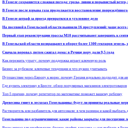
В Гомеле сохраняется сложная погода: грозы, ливни и порывистый ветер
В Гомеле после взрыва газа продолжается восстановление повреждённого
В Гомеле штраф за проезд превратился в уголовное дело
На посевной в Гомельской области выявили 16 преступлений: чаще всего
Первый этап реконструкции трассы М10 рассчитывают завершить к сент
В Гомельской области возвращают в оборот более 1300 гектаров земель
Сначала воровал, потом сжигал дома: в Речице вору дали 9,5 года
Как пережить утрату: почему поддержка играет ключевую роль
Бизнес за рубежом: ключевые тенденции и что нужно учитывать
Путешествие через Европу к морю: почему Греция идеально подходит для а
Где купить электрику в Бресте: обзор популярных магазинов электротоваров
Топ-5 причин, почему репетитор по математике поможет вашему ребенку
Древесина гниет в лесхозах Гомельщины: будут ли приняты реальные ме
Растворитель или разбавитель для автоэмали: в чем разница и какой выбрать 
Гомельщина под ограничениями: какие районы закрыты для посещения ле
Виды зеркал для шкафов-купе: бронза, графит, классика — как выбрать в Бел