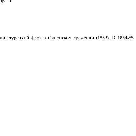
арева.
мил турецкий флот в Синопском сражении (1853). В 1854-55