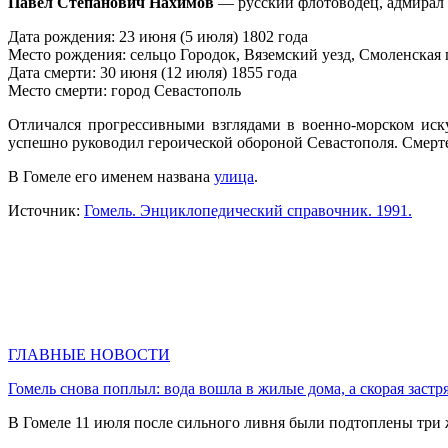
Павел Степанович Нахимов
— русский флотоводец, адмирал (
Дата рождения: 23 июня (5 июля) 1802 года
Место рождения: сельцо Городок, Вяземский уезд, Смоленская
Дата смерти: 30 июня (12 июля) 1855 года
Место смерти: город Севастополь
Отличался прогрессивными взглядами в военно-морском иск
успешно руководил героической обороной Севастополя. Смерте
В Гомеле его именем названа
улица
.
Источник:
Гомель. Энциклопедический справочник. 1991.
ГЛАВНЫЕ НОВОСТИ
Гомель снова поплыл: вода вошла в жилые дома, а скорая застр
В Гомеле 11 июля после сильного ливня были подтоплены три