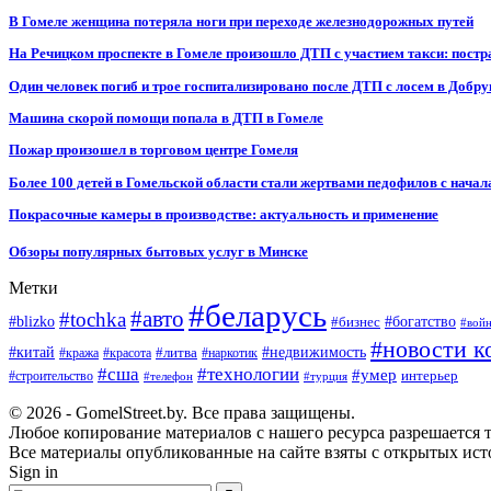
В Гомеле женщина потеряла ноги при переходе железнодорожных путей
На Речицком проспекте в Гомеле произошло ДТП с участием такси: постр
Один человек погиб и трое госпитализировано после ДТП с лосем в Добр
Машина скорой помощи попала в ДТП в Гомеле
Пожар произошел в торговом центре Гомеля
Более 100 детей в Гомельской области стали жертвами педофилов с начал
Покрасочные камеры в производстве: актуальность и применение
Обзоры популярных бытовых услуг в Минске
Метки
#беларусь
#авто
#tochka
#blizko
#бизнес
#богатство
#вой
#новости к
#китай
#недвижимость
#литва
#кража
#красота
#наркотик
#сша
#технологии
#умер
#строительство
интерьер
#телефон
#турция
© 2026 - GomelStreet.by. Все права защищены.
Любое копирование материалов с нашего ресурса разрешается т
Все материалы опубликованные на сайте взяты с открытых исто
Sign in