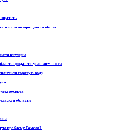
отвратить
сть земель возвращают в оборот
ряются регулярно
области продают с условием сноса
отключили горячую воду
уси
электросирен
мельской области
щины
ную проблему Гомеля?