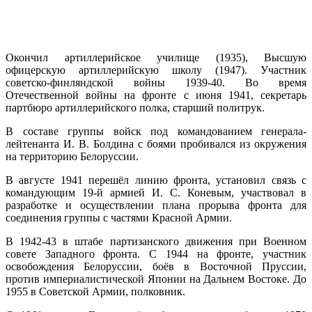
Окончил артиллерийское училище (1935), Высшую
офицерскую артиллерийскую школу (1947). Участник
советско-финляндской войны 1939-40. Во время
Отечественной войны на фронте с июня 1941, секретарь
партбюро артиллерийского полка, старший политрук.
В составе группы войск под командованием генерала-
лейтенанта И. В. Болдина с боями пробивался из окружения
на территорию Белоруссии.
В августе 1941 перешёл линию фронта, установил связь с
командующим 19-й армией И. С. Коневым, участвовал в
разработке и осуществлении плана прорыва фронта для
соединения группы с частями Красной Армии.
В 1942-43 в штабе партизанского движения при Военном
совете Западного фронта. С 1944 на фронте, участник
освобождения Белоруссии, боёв в Восточной Пруссии,
против империалистической Японии на Дальнем Востоке. До
1955 в Советской Армии, полковник.