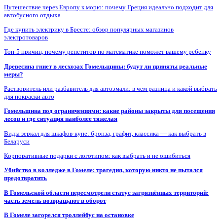
Путешествие через Европу к морю: почему Греция идеально подходит для
автобусного отдыха
Где купить электрику в Бресте: обзор популярных магазинов
электротоваров
Топ-5 причин, почему репетитор по математике поможет вашему ребенку
Древесина гниет в лесхозах Гомельщины: будут ли приняты реальные
меры?
Растворитель или разбавитель для автоэмали: в чем разница и какой выбрать
для покраски авто
Гомельщина под ограничениями: какие районы закрыты для посещения
лесов и где ситуация наиболее тяжелая
Виды зеркал для шкафов-купе: бронза, графит, классика — как выбрать в
Беларуси
Корпоративные подарки с логотипом: как выбрать и не ошибиться
Убийство в колледже в Гомеле: трагедия, которую никто не пытался
предотвратить
В Гомельской области пересмотрели статус загрязнённых территорий:
часть земель возвращают в оборот
В Гомеле загорелся троллейбус на остановке