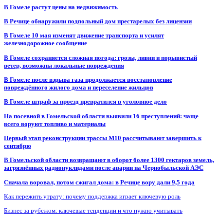
В Гомеле растут цены на недвижимость
В Речице обнаружили подпольный дом престарелых без лицензии
В Гомеле 10 мая изменят движение транспорта и усилят
железнодорожное сообщение
В Гомеле сохраняется сложная погода: грозы, ливни и порывистый
ветер, возможны локальные повреждения
В Гомеле после взрыва газа продолжается восстановление
повреждённого жилого дома и переселение жильцов
В Гомеле штраф за проезд превратился в уголовное дело
На посевной в Гомельской области выявили 16 преступлений: чаще
всего воруют топливо и материалы
Первый этап реконструкции трассы М10 рассчитывают завершить к
сентябрю
В Гомельской области возвращают в оборот более 1300 гектаров земель,
загрязнённых радионуклидами после аварии на Чернобыльской АЭС
Сначала воровал, потом сжигал дома: в Речице вору дали 9,5 года
Как пережить утрату: почему поддержка играет ключевую роль
Бизнес за рубежом: ключевые тенденции и что нужно учитывать