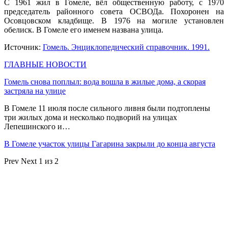
С 1961 жил в Гомеле, вёл общественную работу, с 1970
председатель районного совета ОСВОДа. Похоронен на
Осовцовском кладбище. В 1976 на могиле установлен
обелиск. В Гомеле его именем названа улица.
Источник:
Гомель. Энциклопедический справочник. 1991.
ГЛАВНЫЕ НОВОСТИ
Гомель снова поплыл: вода вошла в жилые дома, а скорая
застряла на улице
В Гомеле 11 июля после сильного ливня были подтоплены
три жилых дома и несколько подворий на улицах
Лепешинского и…
В Гомеле участок улицы Гагарина закрыли до конца августа
Prev
Next
1 из 2