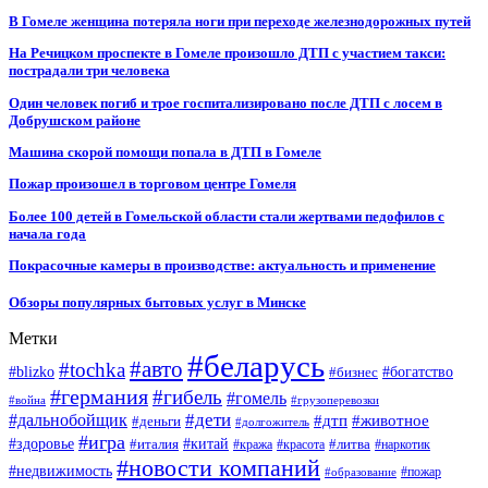
В Гомеле женщина потеряла ноги при переходе железнодорожных путей
На Речицком проспекте в Гомеле произошло ДТП с участием такси:
пострадали три человека
Один человек погиб и трое госпитализировано после ДТП с лосем в
Добрушском районе
Машина скорой помощи попала в ДТП в Гомеле
Пожар произошел в торговом центре Гомеля
Более 100 детей в Гомельской области стали жертвами педофилов с
начала года
Покрасочные камеры в производстве: актуальность и применение
Обзоры популярных бытовых услуг в Минске
Метки
#беларусь
#авто
#tochka
#blizko
#бизнес
#богатство
#германия
#гибель
#гомель
#война
#грузоперевозки
#дальнобойщик
#дети
#дтп
#животное
#деньги
#долгожитель
#игра
#китай
#здоровье
#литва
#италия
#кража
#красота
#наркотик
#новости компаний
#недвижимость
#пожар
#образование