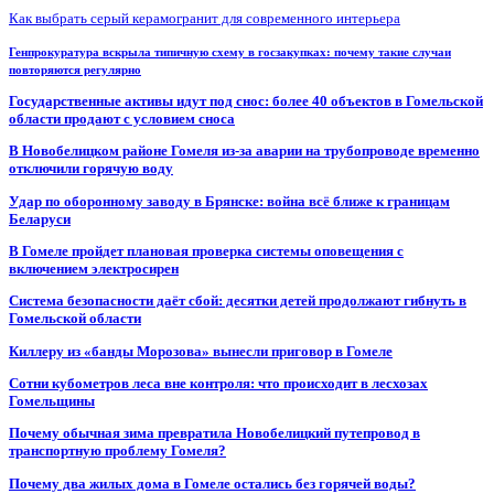
Как выбрать серый керамогранит для современного интерьера
Генпрокуратура вскрыла типичную схему в госзакупках: почему такие случаи
повторяются регулярно
Государственные активы идут под снос: более 40 объектов в Гомельской
области продают с условием сноса
В Новобелицком районе Гомеля из-за аварии на трубопроводе временно
отключили горячую воду
Удар по оборонному заводу в Брянске: война всё ближе к границам
Беларуси
В Гомеле пройдет плановая проверка системы оповещения с
включением электросирен
Система безопасности даёт сбой: десятки детей продолжают гибнуть в
Гомельской области
Киллеру из «банды Морозова» вынесли приговор в Гомеле
Сотни кубометров леса вне контроля: что происходит в лесхозах
Гомельщины
Почему обычная зима превратила Новобелицкий путепровод в
транспортную проблему Гомеля?
Почему два жилых дома в Гомеле остались без горячей воды?