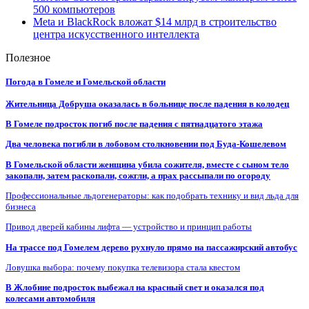
500 компьютеров
Meta и BlackRock вложат $14 млрд в строительство
центра искусственного интеллекта
Полезное
Погода в Гомеле и Гомельской области
Жительница Добруша оказалась в больнице после падения в колодец
В Гомеле подросток погиб после падения с пятнадцатого этажа
Два человека погибли в лобовом столкновении под Буда-Кошелевом
В Гомельской области женщина убила сожителя, вместе с сыном тело
закопали, затем раскопали, сожгли, а прах рассыпали по огороду
Профессиональные льдогенераторы: как подобрать технику и вид льда для
бизнеса
Привод дверей кабины лифта — устройство и принцип работы
На трассе под Гомелем дерево рухнуло прямо на пассажирский автобус
Ловушка выбора: почему покупка телевизора стала квестом
В Жлобине подросток выбежал на красный свет и оказался под
колесами автомобиля