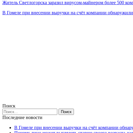
Житель Светлогорска заразил вирусом-майнером более 500 ко
В Гомеле при внесении выручки на счёт компании обнаружи
Поиск
Последние новости
В Гомеле при внесении выручки на счёт компании обна
Почему лицо может выглядеть старше своего возраста да