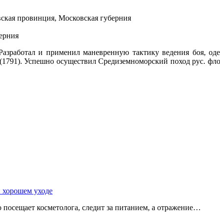
вская провинция, Московская губерния
берния
 Разработал и применил маневренную тактику ведения боя, о
я (1791). Успешно осуществил Средиземноморский поход рус. фл
и хорошем уходе
о посещает косметолога, следит за питанием, а отражение…