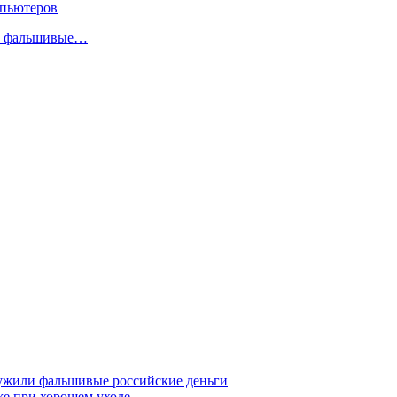
мпьютеров
ли фальшивые…
ружили фальшивые российские деньги
же при хорошем уходе