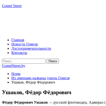
Gomel Street
Главная
Новости Гомеля
Достопримечательности
Контакты
GomelStreet.by
Home
Их именами названы улицы Гомеля
Ушаков, Фёдор Фёдорович
Ушаков, Фёдор Фёдорович
Фёдор Фёдорович Ушаков
— русский флотоводец. Адмирал (1