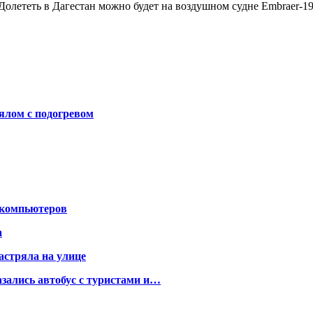
 Долететь в Дагестан можно будет на воздушном судне Embraer-1
ялом с подогревом
 компьютеров
а
астряла на улице
азались автобус с туристами и…