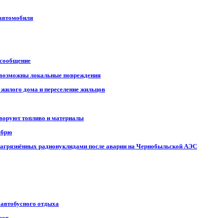
 автомобиля
 сообщение
, возможны локальные повреждения
 жилого дома и переселение жильцов
 воруют топливо и материалы
ябрю
, загрязнённых радионуклидами после аварии на Чернобыльской АЭС
 автобусного отдыха
ров