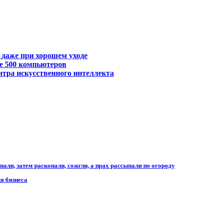
 даже при хорошем уходе
е 500 компьютеров
нтра искусственного интеллекта
али, затем раскопали, сожгли, а прах рассыпали по огороду
я бизнеса