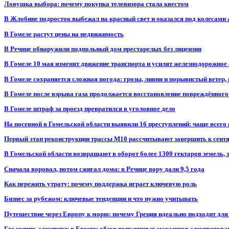
Ловушка выбора: почему покупка телевизора стала квестом
В Жлобине подросток выбежал на красный свет и оказался под колесами
В Гомеле растут цены на недвижимость
В Речице обнаружили подпольный дом престарелых без лицензии
В Гомеле 10 мая изменят движение транспорта и усилят железнодорожное
В Гомеле сохраняется сложная погода: грозы, ливни и порывистый ветер
В Гомеле после взрыва газа продолжается восстановление повреждённого
В Гомеле штраф за проезд превратился в уголовное дело
На посевной в Гомельской области выявили 16 преступлений: чаще всего
Первый этап реконструкции трассы М10 рассчитывают завершить к сент
В Гомельской области возвращают в оборот более 1300 гектаров земель
Сначала воровал, потом сжигал дома: в Речице вору дали 9,5 года
Как пережить утрату: почему поддержка играет ключевую роль
Бизнес за рубежом: ключевые тенденции и что нужно учитывать
Путешествие через Европу к морю: почему Греция идеально подходит для
Где купить электрику в Бресте: обзор популярных магазинов электротова