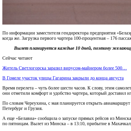
По информации заместителя гендиректора предприятия «Белаэр
когда же. Загрузка первого чартера 100-процентная – 176 пасса
Вылет планируется каждые 10 дней, поэтому желающие 
Сейчас читают
Житель Светлогорска заразил вирусом-майнером более 500…
В Гомеле участок улицы Гагарина закрыли до конца августа
Время перелета – чуть более шести часов. К слову, этим самол
они отметили комфорт и удобство чартера, который доставил их
По словам Череухина, с мая планируется открыть авиамаршрут 
Петербург и Грузия.
А еще «Белавиа» сообщила о запуске прямых рейсов из Минска
по пятницам. Вылет из Минска – в 13:10, прибытие в Махачкалу