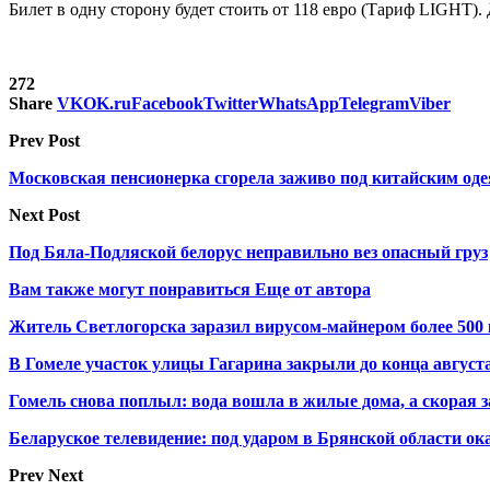
Билет в одну сторону будет стоить от 118 евро (Тариф LIGHT).
272
Share
VK
OK.ru
Facebook
Twitter
WhatsApp
Telegram
Viber
Prev Post
Московская пенсионерка сгорела заживо под китайским оде
Next Post
Под Бяла-Подляской белорус неправильно вез опасный груз
Вам также могут понравиться
Еще от автора
Житель Светлогорска заразил вирусом-майнером более 500
В Гомеле участок улицы Гагарина закрыли до конца август
Гомель снова поплыл: вода вошла в жилые дома, а скорая з
Беларуское телевидение: под ударом в Брянской области ок
Prev
Next