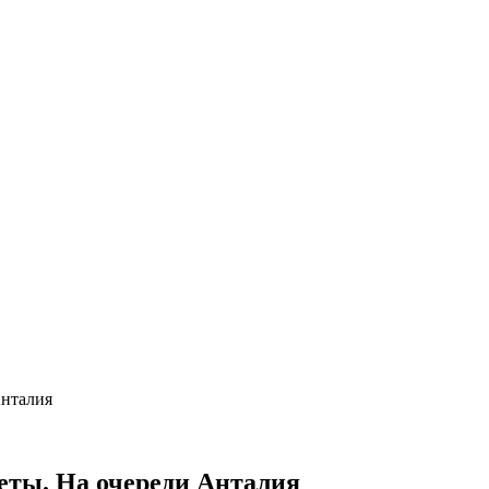
Анталия
леты. На очереди Анталия