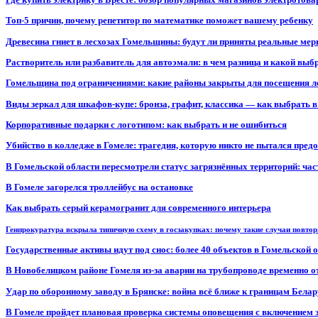
Топ-5 причин, почему репетитор по математике поможет вашему ребенку
Древесина гниет в лесхозах Гомельщины: будут ли приняты реальные ме
Растворитель или разбавитель для автоэмали: в чем разница и какой выб
Гомельщина под ограничениями: какие районы закрыты для посещения ле
Виды зеркал для шкафов-купе: бронза, графит, классика — как выбрать 
Корпоративные подарки с логотипом: как выбрать и не ошибиться
Убийство в колледже в Гомеле: трагедия, которую никто не пытался пред
В Гомельской области пересмотрели статус загрязнённых территорий: ча
В Гомеле загорелся троллейбус на остановке
Как выбрать серый керамогранит для современного интерьера
Генпрокуратура вскрыла типичную схему в госзакупках: почему такие случаи повто
Государственные активы идут под снос: более 40 объектов в Гомельской 
В Новобелицком районе Гомеля из-за аварии на трубопроводе временно 
Удар по оборонному заводу в Брянске: война всё ближе к границам Белар
В Гомеле пройдет плановая проверка системы оповещения с включением 