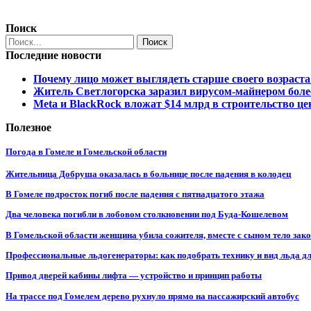
Поиск
Последние новости
Почему лицо может выглядеть старше своего возраста
Житель Светлогорска заразил вирусом-майнером боле
Meta и BlackRock вложат $14 млрд в строительство це
Полезное
Погода в Гомеле и Гомельской области
Жительница Добруша оказалась в больнице после падения в колодец
В Гомеле подросток погиб после падения с пятнадцатого этажа
Два человека погибли в лобовом столкновении под Буда-Кошелевом
В Гомельской области женщина убила сожителя, вместе с сыном тело закоп
Профессиональные льдогенераторы: как подобрать технику и вид льда дл
Привод дверей кабины лифта — устройство и принцип работы
На трассе под Гомелем дерево рухнуло прямо на пассажирский автобус