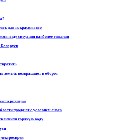
ры?
рать для покраски авто
сов и где ситуация наиболее тяжелая
в Беларуси
отвратить
сть земель возвращают в оборот
ряются регулярно
области продают с условием сноса
отключили горячую воду
уси
электросирен