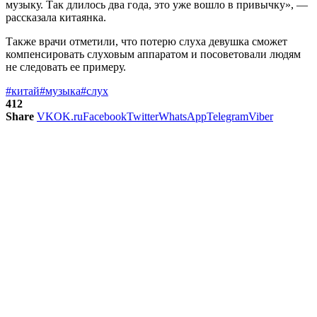
музыку. Так длилось два года, это уже вошло в привычку», —
рассказала китаянка.
Также врачи отметили, что потерю слуха девушка сможет
компенсировать слуховым аппаратом и посоветовали людям
не следовать ее примеру.
#китай
#музыка
#слух
412
Share
VK
OK.ru
Facebook
Twitter
WhatsApp
Telegram
Viber