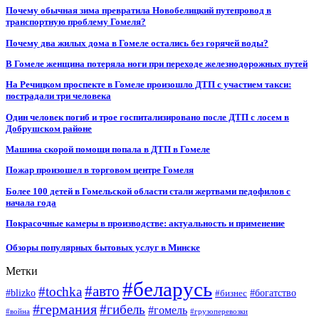
Почему обычная зима превратила Новобелицкий путепровод в
транспортную проблему Гомеля?
Почему два жилых дома в Гомеле остались без горячей воды?
В Гомеле женщина потеряла ноги при переходе железнодорожных путей
На Речицком проспекте в Гомеле произошло ДТП с участием такси:
пострадали три человека
Один человек погиб и трое госпитализировано после ДТП с лосем в
Добрушском районе
Машина скорой помощи попала в ДТП в Гомеле
Пожар произошел в торговом центре Гомеля
Более 100 детей в Гомельской области стали жертвами педофилов с
начала года
Покрасочные камеры в производстве: актуальность и применение
Обзоры популярных бытовых услуг в Минске
Метки
#беларусь
#авто
#tochka
#blizko
#бизнес
#богатство
#германия
#гибель
#гомель
#война
#грузоперевозки