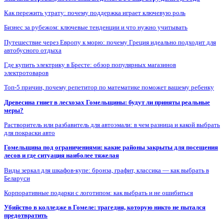
Как пережить утрату: почему поддержка играет ключевую роль
Бизнес за рубежом: ключевые тенденции и что нужно учитывать
Путешествие через Европу к морю: почему Греция идеально подходит для
автобусного отдыха
Где купить электрику в Бресте: обзор популярных магазинов
электротоваров
Топ-5 причин, почему репетитор по математике поможет вашему ребенку
Древесина гниет в лесхозах Гомельщины: будут ли приняты реальные
меры?
Растворитель или разбавитель для автоэмали: в чем разница и какой выбрать
для покраски авто
Гомельщина под ограничениями: какие районы закрыты для посещения
лесов и где ситуация наиболее тяжелая
Виды зеркал для шкафов-купе: бронза, графит, классика — как выбрать в
Беларуси
Корпоративные подарки с логотипом: как выбрать и не ошибиться
Убийство в колледже в Гомеле: трагедия, которую никто не пытался
предотвратить