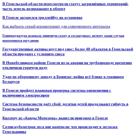
В Гомельской области пересмотрели статус загрязнённых территорий:
часть земель возвращают в оборот
В Гомеле загорелся троллейбус на остановке
Как выбрать серый керамогранит для современного интерьера
Генпрокуратура вскрыла типичную схему в госзакупках: почему такие случаи
повторяются регулярно
Государственные активы идут под снос: более 40 объектов в Гомельской
области продают с условием сноса
В Новобелицком районе Гомеля из-за аварии на трубопроводе временно
отключили горячую воду
Удар по оборонному заводу в Брянске: война всё ближе к границам
Беларуси
В Гомеле пройдет плановая проверка системы оповещения с
включением электросирен
Система безопасности даёт сбой: десятки детей продолжают гибнуть в
Гомельской области
Киллеру из «банды Морозова» вынесли приговор в Гомеле
Сотни кубометров леса вне контроля: что происходит в лесхозах
Гомельщины