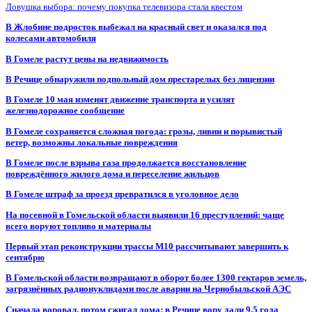
Ловушка выбора: почему покупка телевизора стала квестом
В Жлобине подросток выбежал на красный свет и оказался под
колесами автомобиля
В Гомеле растут цены на недвижимость
В Речице обнаружили подпольный дом престарелых без лицензии
В Гомеле 10 мая изменят движение транспорта и усилят
железнодорожное сообщение
В Гомеле сохраняется сложная погода: грозы, ливни и порывистый
ветер, возможны локальные повреждения
В Гомеле после взрыва газа продолжается восстановление
повреждённого жилого дома и переселение жильцов
В Гомеле штраф за проезд превратился в уголовное дело
На посевной в Гомельской области выявили 16 преступлений: чаще
всего воруют топливо и материалы
Первый этап реконструкции трассы М10 рассчитывают завершить к
сентябрю
В Гомельской области возвращают в оборот более 1300 гектаров земель,
загрязнённых радионуклидами после аварии на Чернобыльской АЭС
Сначала воровал, потом сжигал дома: в Речице вору дали 9,5 года