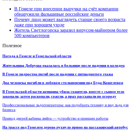
В Гомеле при внесении выручки на счёт компании
обнаружили фальшивые российские деньги
Почему лицо может выглядеть старше своего возраста
даже при хорошем уходе
Житель Светлогорска заразил вирусом-майнером более
500 компьютеров
Полезное
Погода в Гомеле и Гомельской области
Жительница Добруша оказалась в больнице после падения в колодец
В Гомеле подросток погиб после падения с пятнадцатого этажа
Два человека погибли в лобовом столкновении под Буда-Кошелевом
В Гомельской области женщина убила сожителя, вместе с сыном тело
закопали, затем раскопали, сожгли, а прах рассыпали по огороду
Профессиональные льдогенераторы: как подобрать технику и вид льда для
бизнеса
Привод дверей кабины лифта — устройство и принцип работы
На трассе под Гомелем дерево рухнуло прямо на пассажирский автобус