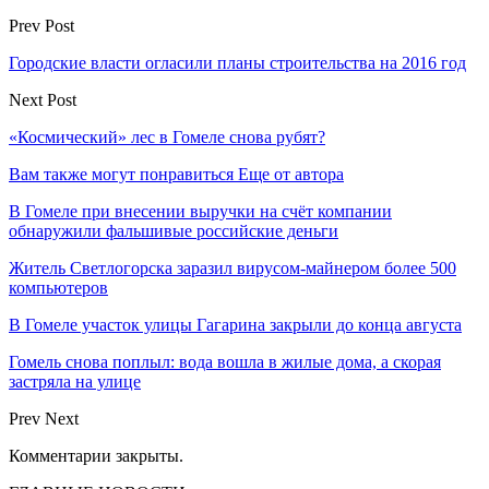
Prev Post
Городские власти огласили планы строительства на 2016 год
Next Post
«Космический» лес в Гомеле снова рубят?
Вам также могут понравиться
Еще от автора
В Гомеле при внесении выручки на счёт компании
обнаружили фальшивые российские деньги
Житель Светлогорска заразил вирусом-майнером более 500
компьютеров
В Гомеле участок улицы Гагарина закрыли до конца августа
Гомель снова поплыл: вода вошла в жилые дома, а скорая
застряла на улице
Prev
Next
Комментарии закрыты.