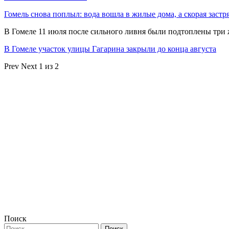
Гомель снова поплыл: вода вошла в жилые дома, а скорая застр
В Гомеле 11 июля после сильного ливня были подтоплены три
В Гомеле участок улицы Гагарина закрыли до конца августа
Prev
Next
1 из 2
Поиск