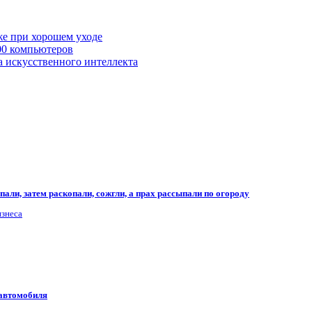
же при хорошем уходе
00 компьютеров
а искусственного интеллекта
али, затем раскопали, сожгли, а прах рассыпали по огороду
изнеса
 автомобиля