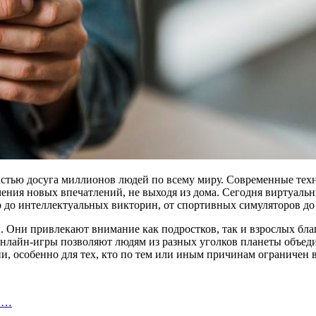
стью досуга миллионов людей по всему миру. Современные техн
ения новых впечатлений, не выходя из дома. Сегодня виртуаль
р до интеллектуальных викторин, от спортивных симуляторов до
 Они привлекают внимание как подростков, так и взрослых бла
лайн-игры позволяют людям из разных уголков планеты объедин
ии, особенно для тех, кто по тем или иным причинам ограничен 
ри…