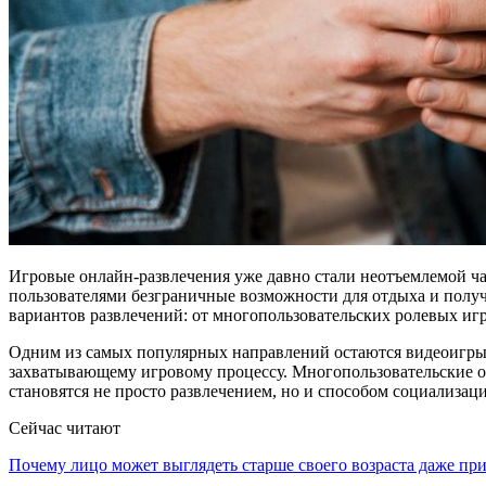
Игровые онлайн-развлечения уже давно стали неотъемлемой ча
пользователями безграничные возможности для отдыха и получ
вариантов развлечений: от многопользовательских ролевых иг
Одним из самых популярных направлений остаются видеоигры.
захватывающему игровому процессу. Многопользовательские он
становятся не просто развлечением, но и способом социализац
Сейчас читают
Почему лицо может выглядеть старше своего возраста даже п