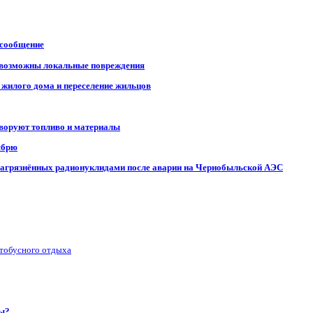
 сообщение
, возможны локальные повреждения
 жилого дома и переселение жильцов
 воруют топливо и материалы
ябрю
, загрязнённых радионуклидами после аварии на Чернобыльской АЭС
втобусного отдыха
ры?