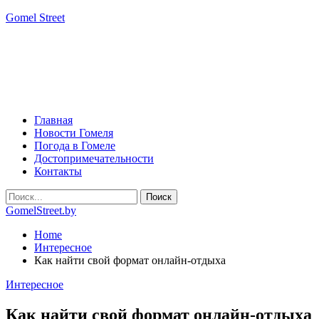
Gomel Street
Главная
Новости Гомеля
Погода в Гомеле
Достопримечательности
Контакты
GomelStreet.by
Home
Интересное
Как найти свой формат онлайн-отдыха
Интересное
Как найти свой формат онлайн-отдыха