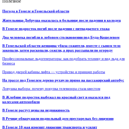
Полезное
Погода в Гомеле и Гомельской области
Жительница Добруша оказалась в больнице после падения в колодец
В Гомеле подросток погиб после падения с пятнадцатого этажа
Два человека погибли в лобовом столкновении под Буда-Кошелевом
В Гомельской области женщина убила сожителя, вместе с сыном тело
закопали, затем раскопали, сожгли, а прах рассыпали по огороду
Профессиональные льдогенераторы: как подобрать технику и вид льда для
бизнеса
Привод дверей кабины лифта — устройство и принцип работы
На трассе под Гомелем дерево рухнуло прямо на пассажирский автобус
Ловушка выбора: почему покупка телевизора стала квестом
В Жлобине подросток выбежал на красный свет и оказался под
колесами автомобиля
В Гомеле растут цены на недвижимость
В Речице обнаружили подпольный дом престарелых без лицензии
В Гомеле 10 мая изменят движение транспорта и усилят