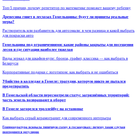
Топ-5 причин, почему репетитор по математике поможет вашему ребенку
Древесина гниет в лесхозах Гомельщины: будут ли приняты реальные
меры?
Растворитель или разбавитель для автоэмали: в чем разница и какой выбрать
для покраски авто
Гомельщина под ограничениями: какие районы закрыты для посещения
лесов и где ситуация наиболее тяжелая
Виды зеркал для шкафов-купе: бронза, графит, классика — как выбрать в
Беларуси
Корпоративные подарки с логотипом: как выбрать и не ошибиться
Убийство в колледже в Гомеле: трагедия, которую никто не пытался
предотвратить
В Гомельской области пересмотрели статус загрязнённых территорий:
часть земель возвращают в оборот
В Гомеле загорелся троллейбус на остановке
Как выбрать серый керамогранит для современного интерьера
Генпрокуратура вскрыла типичную схему в госзакупках: почему такие случаи
повторяются регулярно