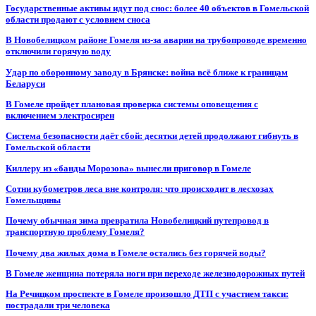
Государственные активы идут под снос: более 40 объектов в Гомельской
области продают с условием сноса
В Новобелицком районе Гомеля из-за аварии на трубопроводе временно
отключили горячую воду
Удар по оборонному заводу в Брянске: война всё ближе к границам
Беларуси
В Гомеле пройдет плановая проверка системы оповещения с
включением электросирен
Система безопасности даёт сбой: десятки детей продолжают гибнуть в
Гомельской области
Киллеру из «банды Морозова» вынесли приговор в Гомеле
Сотни кубометров леса вне контроля: что происходит в лесхозах
Гомельщины
Почему обычная зима превратила Новобелицкий путепровод в
транспортную проблему Гомеля?
Почему два жилых дома в Гомеле остались без горячей воды?
В Гомеле женщина потеряла ноги при переходе железнодорожных путей
На Речицком проспекте в Гомеле произошло ДТП с участием такси:
пострадали три человека