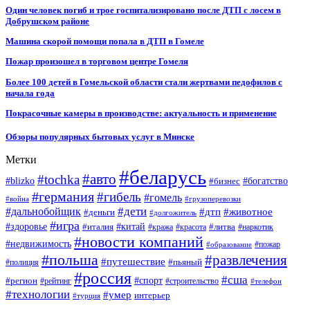
Один человек погиб и трое госпитализировано после ДТП с лосем в
Добрушском районе
Машина скорой помощи попала в ДТП в Гомеле
Пожар произошел в торговом центре Гомеля
Более 100 детей в Гомельской области стали жертвами педофилов с
начала года
Покрасочные камеры в производстве: актуальность и применение
Обзоры популярных бытовых услуг в Минске
Метки
#беларусь
#авто
#tochka
#blizko
#бизнес
#богатство
#германия
#гибель
#гомель
#война
#грузоперевозки
#дальнобойщик
#дети
#дтп
#животное
#деньги
#долгожитель
#игра
#китай
#здоровье
#литва
#италия
#кража
#красота
#наркотик
#новости компаний
#недвижимость
#пожар
#образование
#польша
#развлечения
#путешествие
#пьяный
#полиция
#россия
#сша
#спорт
#регион
#рейтинг
#строительство
#телефон
#технологии
#умер
интерьер
#турция