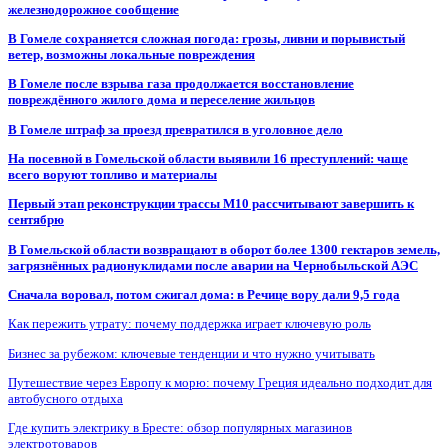
железнодорожное сообщение
В Гомеле сохраняется сложная погода: грозы, ливни и порывистый
ветер, возможны локальные повреждения
В Гомеле после взрыва газа продолжается восстановление
повреждённого жилого дома и переселение жильцов
В Гомеле штраф за проезд превратился в уголовное дело
На посевной в Гомельской области выявили 16 преступлений: чаще
всего воруют топливо и материалы
Первый этап реконструкции трассы М10 рассчитывают завершить к
сентябрю
В Гомельской области возвращают в оборот более 1300 гектаров земель,
загрязнённых радионуклидами после аварии на Чернобыльской АЭС
Сначала воровал, потом сжигал дома: в Речице вору дали 9,5 года
Как пережить утрату: почему поддержка играет ключевую роль
Бизнес за рубежом: ключевые тенденции и что нужно учитывать
Путешествие через Европу к морю: почему Греция идеально подходит для
автобусного отдыха
Где купить электрику в Бресте: обзор популярных магазинов
электротоваров