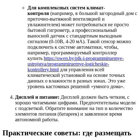
Для комплексных систем климат-
контроля
(например, в большой загородный дом с
приточно-вытяжной вентиляцией и
увлажнителем) может потребоваться не просто
бытовой гигрометр, а профессиональный
выносной датчик с стандартным выходным
сигналом (0-10В, 4-20 мА). Такой сенсор можно
подключить к системе автоматики, чтобы,
например, программируемый контроллер
купить
https://owen.by/plk-i-programmiruemye-
ustrojstva/programmiruemye-logicheskie-
kontrollery.html
для управления всей
климатической установкой на основе точных
данных о влажности в разных зонах. Это уже
уровень кастомных решений «умного дома».
Дисплей и питание:
Дисплей должен быть четким, с
хорошо читаемыми цифрами. Предпочтительны модели
с подсветкой. Обратите внимание на тип и количество
элементов питания (батареек) и заявленное время
автономной работы.
Практические советы: где размещать