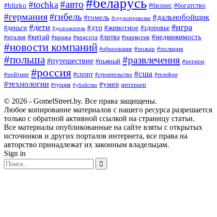
#беларусь
#авто
#tochka
#blizko
#богатство
#бизнес
#германия
#гибель
#дальнобойщик
#гомель
#грузоперевозки
#дети
#игра
#животное
#дтп
#деньги
#здоровье
#долгожитель
#китай
#недвижимость
#италия
#кража
#красота
#литва
#наркотик
#новости компаний
#пожар
#полиция
#образование
#польша
#развлечения
#путешествие
#пьяный
#регион
#россия
#сша
#спорт
#рейтинг
#строительство
#телефон
#технологии
#умер
#турция
интерьер
#убийство
© 2026 - GomelStreet.by. Все права защищены.
Любое копирование материалов с нашего ресурса разрешается
только с обратной активной ссылкой на страницу статьи.
Все материалы опубликованные на сайте взяты с открытых
источников и других порталов интернета, все права на
авторство принадлежат их законным владельцам.
Sign in