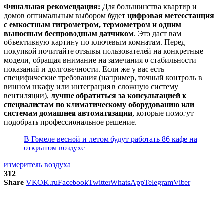
Финальная рекомендация:
Для большинства квартир и
домов оптимальным выбором будет
цифровая метеостанция
с емкостным гигрометром, термометром и одним
выносным беспроводным датчиком
. Это даст вам
объективную картину по ключевым комнатам. Перед
покупкой почитайте отзывы пользователей на конкретные
модели, обращая внимание на замечания о стабильности
показаний и долговечности. Если же у вас есть
специфические требования (например, точный контроль в
винном шкафу или интеграция в сложную систему
вентиляции),
лучше обратиться за консультацией к
специалистам по климатическому оборудованию или
системам домашней автоматизации
, которые помогут
подобрать профессиональное решение.
В Гомеле весной и летом будут работать 86 кафе на
открытом воздухе
измеритель воздуха
312
Share
VK
OK.ru
Facebook
Twitter
WhatsApp
Telegram
Viber