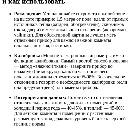
и как использовать
Размещение:
Устанавливайте гигрометр в жилой зоне
на высоте примерно 1,5 метра от пола, вдали от прямых
источников тепла (батареи, обогреватели), сквозняков
(окна, двери) и мест локального испарения (аквариумы,
чайники). Для объективной картины лучше иметь
отдельный прибор для каждой важной комнаты
(спальня, детская, гостиная).
Калибровка:
Многие электронные гигрометры имеют
функцию калибровки. Самый простой способ проверки
— метод «влажной ткани»: заверните прибор во
влажную (не мокрую) ткань на час, после чего
показания должны стремиться к 95-98%. Значительное
отклонение говорит о необходимости калибровки (если
она предусмотрена) или замены прибора.
Интерпретация данных:
Помните, что оптимальная
относительная влажность для жилых помещений в
холодный период года — 40-45%, в теплый — 45-60%.
Для детской комнаты и помещений с растениями
рекомендуется поддерживать уровень ближе к верхней
границе нормы.