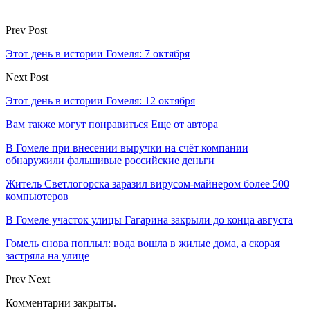
Prev Post
Этот день в истории Гомеля: 7 октября
Next Post
Этот день в истории Гомеля: 12 октября
Вам также могут понравиться
Еще от автора
В Гомеле при внесении выручки на счёт компании
обнаружили фальшивые российские деньги
Житель Светлогорска заразил вирусом-майнером более 500
компьютеров
В Гомеле участок улицы Гагарина закрыли до конца августа
Гомель снова поплыл: вода вошла в жилые дома, а скорая
застряла на улице
Prev
Next
Комментарии закрыты.