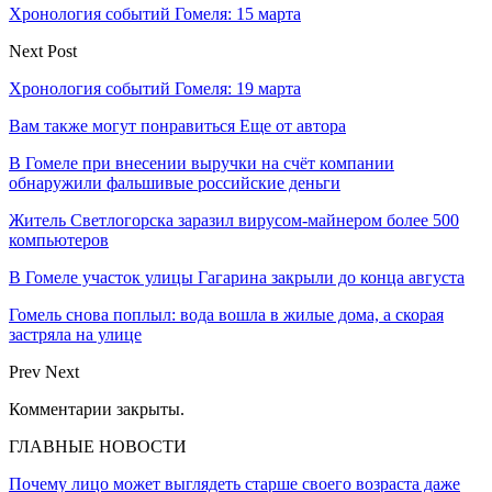
Хронология событий Гомеля: 15 марта
Next Post
Хронология событий Гомеля: 19 марта
Вам также могут понравиться
Еще от автора
В Гомеле при внесении выручки на счёт компании
обнаружили фальшивые российские деньги
Житель Светлогорска заразил вирусом-майнером более 500
компьютеров
В Гомеле участок улицы Гагарина закрыли до конца августа
Гомель снова поплыл: вода вошла в жилые дома, а скорая
застряла на улице
Prev
Next
Комментарии закрыты.
ГЛАВНЫЕ НОВОСТИ
Почему лицо может выглядеть старше своего возраста даже