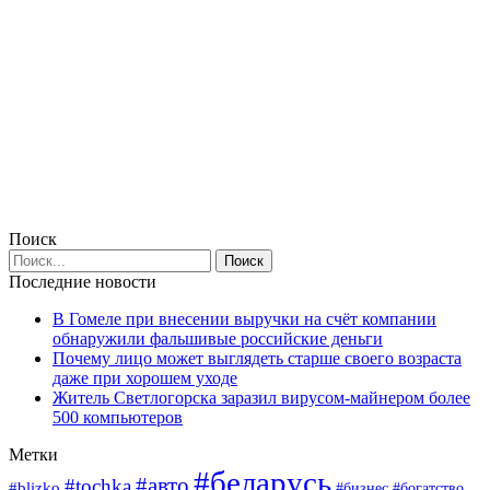
Поиск
Последние новости
В Гомеле при внесении выручки на счёт компании
обнаружили фальшивые российские деньги
Почему лицо может выглядеть старше своего возраста
даже при хорошем уходе
Житель Светлогорска заразил вирусом-майнером более
500 компьютеров
Метки
#беларусь
#авто
#tochka
#blizko
#богатство
#бизнес