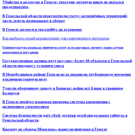
Убийство в колледже в Гомеле: трагедия, которую никто не пытался
предотвратить
В Гомельской области пересмотрели статус загрязнённых территорий:
часть земель возвращают в оборот
В Гомеле загорелся троллейбус на остановке
Как выбрать серый керамогранит для современного интерьера
Генпрокуратура вскрыла типичную схему в госзакупках: почему такие случаи
повторяются регулярно
Государственные активы идут под снос: более 40 объектов в Гомельской
области продают с условием сноса
В Новобелицком районе Гомеля из-за аварии на трубопроводе временно
отключили горячую воду
Удар по оборонному заводу в Брянске: война всё ближе к границам
Беларуси
В Гомеле пройдет плановая проверка системы оповещения с
включением электросирен
Система безопасности даёт сбой: десятки детей продолжают гибнуть в
Гомельской области
Киллеру из «банды Морозова» вынесли приговор в Гомеле