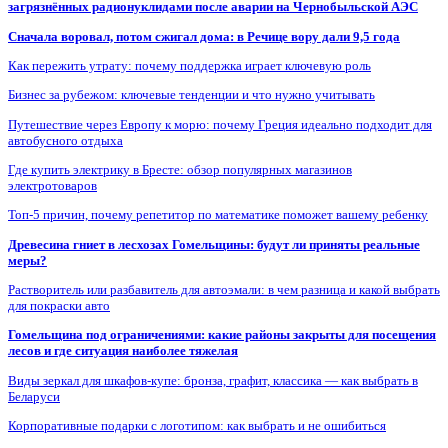
загрязнённых радионуклидами после аварии на Чернобыльской АЭС
Сначала воровал, потом сжигал дома: в Речице вору дали 9,5 года
Как пережить утрату: почему поддержка играет ключевую роль
Бизнес за рубежом: ключевые тенденции и что нужно учитывать
Путешествие через Европу к морю: почему Греция идеально подходит для
автобусного отдыха
Где купить электрику в Бресте: обзор популярных магазинов
электротоваров
Топ-5 причин, почему репетитор по математике поможет вашему ребенку
Древесина гниет в лесхозах Гомельщины: будут ли приняты реальные
меры?
Растворитель или разбавитель для автоэмали: в чем разница и какой выбрать
для покраски авто
Гомельщина под ограничениями: какие районы закрыты для посещения
лесов и где ситуация наиболее тяжелая
Виды зеркал для шкафов-купе: бронза, графит, классика — как выбрать в
Беларуси
Корпоративные подарки с логотипом: как выбрать и не ошибиться