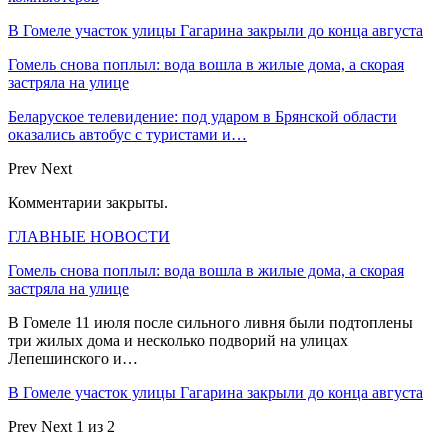
В Гомеле участок улицы Гагарина закрыли до конца августа
Гомель снова поплыл: вода вошла в жилые дома, а скорая
застряла на улице
Беларуское телевидение: под ударом в Брянской области
оказались автобус с туристами и…
Prev
Next
Комментарии закрыты.
ГЛАВНЫЕ НОВОСТИ
Гомель снова поплыл: вода вошла в жилые дома, а скорая
застряла на улице
В Гомеле 11 июля после сильного ливня были подтоплены
три жилых дома и несколько подворий на улицах
Лепешинского и…
В Гомеле участок улицы Гагарина закрыли до конца августа
Prev
Next
1 из 2