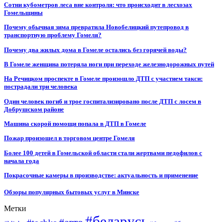
Сотни кубометров леса вне контроля: что происходит в лесхозах
Гомельщины
Почему обычная зима превратила Новобелицкий путепровод в
транспортную проблему Гомеля?
Почему два жилых дома в Гомеле остались без горячей воды?
В Гомеле женщина потеряла ноги при переходе железнодорожных путей
На Речицком проспекте в Гомеле произошло ДТП с участием такси:
пострадали три человека
Один человек погиб и трое госпитализировано после ДТП с лосем в
Добрушском районе
Машина скорой помощи попала в ДТП в Гомеле
Пожар произошел в торговом центре Гомеля
Более 100 детей в Гомельской области стали жертвами педофилов с
начала года
Покрасочные камеры в производстве: актуальность и применение
Обзоры популярных бытовых услуг в Минске
Метки
#беларусь