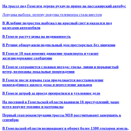
На трассе под Гомелем дерево рухнуло прямо на пассажирский автобус
Ловушка выбора: почему покупка телевизора стала квестом
В Жлобине подросток выбежал на красный свет и оказался под
колесами автомобиля
В Гомеле растут цены на недвижимость
В Речице обнаружили подпольный дом престарелых без лицензии
В Гомеле 10 мая изменят движение транспорта и усилят
железнодорожное сообщение
В Гомеле сохраняется сложная погода: грозы, ливни и порывистый
ветер, возможны локальные повреждения
В Гомеле после взрыва газа продолжается восстановление
повреждённого жилого дома и переселение жильцов
В Гомеле штраф за проезд превратился в уголовное дело
На посевной в Гомельской области выявили 16 преступлений: чаще
всего воруют топливо и материалы
Первый этап реконструкции трассы М10 рассчитывают завершить к
сентябрю
В Гомельской области возвращают в оборот более 1300 гектаров земель,