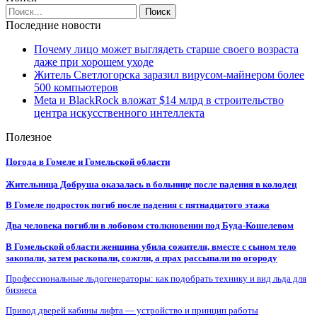
Последние новости
Почему лицо может выглядеть старше своего возраста
даже при хорошем уходе
Житель Светлогорска заразил вирусом-майнером более
500 компьютеров
Meta и BlackRock вложат $14 млрд в строительство
центра искусственного интеллекта
Полезное
Погода в Гомеле и Гомельской области
Жительница Добруша оказалась в больнице после падения в колодец
В Гомеле подросток погиб после падения с пятнадцатого этажа
Два человека погибли в лобовом столкновении под Буда-Кошелевом
В Гомельской области женщина убила сожителя, вместе с сыном тело
закопали, затем раскопали, сожгли, а прах рассыпали по огороду
Профессиональные льдогенераторы: как подобрать технику и вид льда для
бизнеса
Привод дверей кабины лифта — устройство и принцип работы